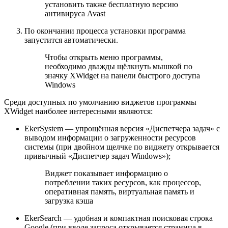
установить также бесплатную версию
антивируса Avast
По окончании процесса установки программа
запустится автоматически.
Чтобы открыть меню программы,
необходимо дважды щёлкнуть мышкой по
значку XWidget на панели быстрого доступа
Windows
Среди доступных по умолчанию виджетов программы
XWidget наиболее интересными являются:
EkerSystem — упрощённая версия «Диспетчера задач» с
выводом информации о загруженности ресурсов
системы (при двойном щелчке по виджету открывается
привычный «Диспетчер задач Windows»);
Виджет показывает информацию о
потреблении таких ресурсов, как процессор,
оперативная память, виртуальная память и
загрузка кэша
EkerSearch — удобная и компактная поисковая строка
Google (при вводе запроса открывается страница в