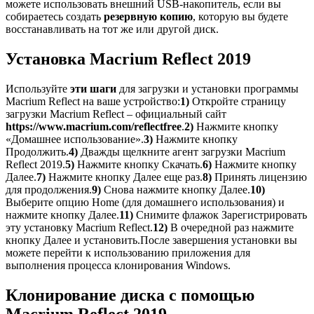
можете использовать внешний USB-накопитель, если вы
собираетесь создать
резервную копию
, которую вы будете
восстанавливать на тот же или другой диск.
Установка Macrium Reflect 2019
Используйте
эти шаги
для загрузки и установки программы
Macrium Reflect на ваше устройство:
1)
Откройте страницу
загрузки Macrium Reflect – официальный сайт
https://www.macrium.com/reflectfree
.
2)
Нажмите кнопку
«Домашнее использование».
3)
Нажмите кнопку
Продолжить.
4)
Дважды щелкните агент загрузки Macrium
Reflect 2019.
5)
Нажмите кнопку Скачать.
6)
Нажмите кнопку
Далее.
7)
Нажмите кнопку Далее еще раз.
8)
Принять лицензию
для продолжения.
9)
Снова нажмите кнопку Далее.
10)
Выберите опцию Home (для домашнего использования) и
нажмите кнопку Далее.
11)
Снимите флажок Зарегистрировать
эту установку Macrium Reflect.
12)
В очередной раз нажмите
кнопку Далее и установить.После завершения установки вы
можете перейти к использованию приложения для
выполнения процесса клонирования Windows.
Клонирование диска с помощью
Macrium Reflect 2019