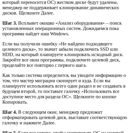
который переносится ОС) жестком диске будут удалены,
менеджер не поддерживает клонирование динамических
дисков. Щелкните
Далее
.
Шаг 3.
Всплывет окошко «Анализ оборудования» – поиск
установленных операционных систем. Дожидаемся пока
программа найдет наш Windows.
Если вы получили ошибку «Не найдено подходящего
целевого диска», то значит забыли подключить SSD или
HDD, на который планируете клонировать исходный диск.
Закройте все окна программы, подключите целевой диск,
проделайте все повторно с первого шага.
Как только система определится, вы увидите информацию о
том, что мастер миграции скопирует и куда. Если вы
планируете использовать всего один раздел и не создавать в
будущем второй, то поставьте галочку «Использовать все
доступное место для раздела ОС». Щелкните по кнопке
Копировать
.
Шаг 4.
В следующем окне, менеджер предложит
отформатировать целевой диск, выставьте соответствующую
галочку и нажмите
Далее
.
Шаг 5
. Если все готово, чтобы скопировать ОС на целевой