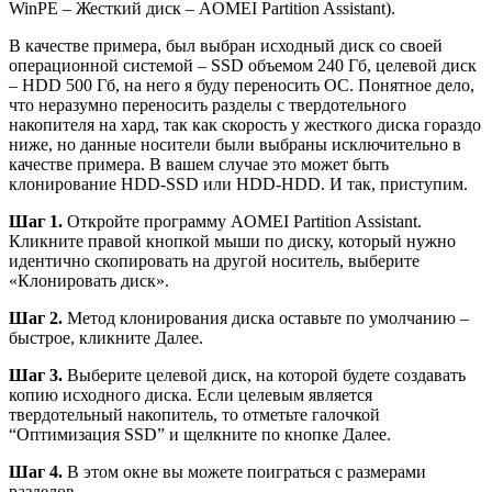
WinPE – Жесткий диск – AOMEI Partition Assistant).
В качестве примера, был выбран исходный диск со своей
операционной системой – SSD объемом 240 Гб, целевой диск
– HDD 500 Гб, на него я буду переносить ОС. Понятное дело,
что неразумно переносить разделы с твердотельного
накопителя на хард, так как скорость у жесткого диска гораздо
ниже, но данные носители были выбраны исключительно в
качестве примера. В вашем случае это может быть
клонирование HDD-SSD или HDD-HDD. И так, приступим.
Шаг 1.
Откройте программу AOMEI Partition Assistant.
Кликните правой кнопкой мыши по диску, который нужно
идентично скопировать на другой носитель, выберите
«Клонировать диск».
Шаг 2.
Метод клонирования диска оставьте по умолчанию –
быстрое, кликните
Далее
.
Шаг 3.
Выберите целевой диск, на которой будете создавать
копию исходного диска. Если целевым является
твердотельный накопитель, то отметьте галочкой
“Оптимизация SSD” и щелкните по кнопке
Далее
.
Шаг 4.
В этом окне вы можете поиграться с размерами
разделов.