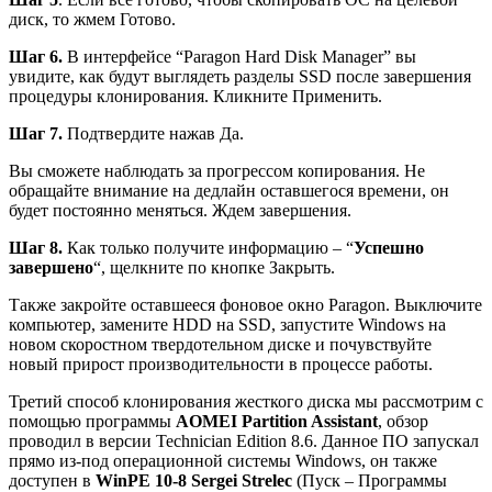
диск, то жмем
Готово
.
Шаг 6.
В интерфейсе “Paragon Hard Disk Manager” вы
увидите, как будут выглядеть разделы SSD после завершения
процедуры клонирования. Кликните
Применить
.
Шаг 7.
Подтвердите нажав
Да
.
Вы сможете наблюдать за прогрессом копирования. Не
обращайте внимание на дедлайн оставшегося времени, он
будет постоянно меняться. Ждем завершения.
Шаг 8.
Как только получите информацию – “
Успешно
завершено
“, щелкните по кнопке
Закрыть
.
Также закройте оставшееся фоновое окно Paragon. Выключите
компьютер, замените HDD на SSD, запустите Windows на
новом скоростном твердотельном диске и почувствуйте
новый прирост производительности в процессе работы.
Третий способ клонирования жесткого диска мы рассмотрим с
помощью программы
AOMEI Partition Assistant
, обзор
проводил в версии Technician Edition 8.6. Данное ПО запускал
прямо из-под операционной системы Windows, он также
доступен в
WinPE 10-8 Sergei Strelec
(Пуск – Программы