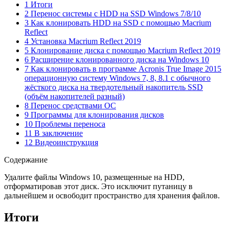
1 Итоги
2 Перенос системы с HDD на SSD Windows 7/8/10
3 Как клонировать HDD на SSD с помощью Macrium
Reflect
4 Установка Macrium Reflect 2019
5 Клонирование диска с помощью Macrium Reflect 2019
6 Расширение клонированного диска на Windows 10
7 Как клонировать в программе Acronis True Image 2015
операционную систему Windows 7, 8, 8.1 с обычного
жёсткого диска на твердотельный накопитель SSD
(объём накопителей разный)
8 Перенос средствами ОС
9 Программы для клонирования дисков
10 Проблемы переноса
11 В заключение
12 Видеоинструкция
Содержание
Удалите файлы Windows 10, размещенные на HDD,
отформатировав этот диск. Это исключит путаницу в
дальнейшем и освободит пространство для хранения файлов.
Итоги