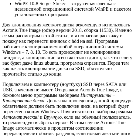
WinPE 10-8 Sergei Strelec – загрузочная флешка с
независимой операционной системой WinPE и пакетом
установленных программ.
Для клонирования жесткого диска рекомендую использовать
Acronis True Image (обзор версии 2018, сборка 11530). Именно
ее мы рассмотрим в этой статье, и я пошагово расскажу и
покажу как перенести виндовс с hdd на ssd. Программа
работает с клонированием любой операционной системы
Windows – 7, 8, 10. То есть происходит не клонирование
виндовс, а клонирование всего жесткого диска, так что если у
вас будет даже linux ubuntu, программа справится. Перед тем
как начать клонирование диска на SSD, обязательно
прочитайте статью до конца.
Подключаем к компьютеру (ноутбуку) SSD через SATA или
USB, значения не имеет. Открываем Acronis True Image, в
боковом меню программы выбираем
Инструменты
–
Клонирование диска
. До начала проведения данной процедуры
обязательно должен быть подключен диск, на который будет
перенесена копия Windows. Появится окно с выбором режима
Автоматический
и
Вручную
, если вы обычный пользователь,
то рекомендую выбрать первое. В этом случае Acronis True
Image автоматически в процентом соотношении
перераспределит объемы разделов, если новый жесткий диск