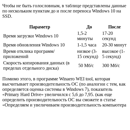
Чтобы не быть голословным, в таблице представлены данные
по нескольким пунктам до и после переноса Windows 10 на
SSD.
Параметр
До
После
1,5-2
17-20
Время загрузки Windows 10
минуты
секунд
Время обновления Windows 10
1-1,5 часа
20-30 минут
Время отклика программ/
низкое (3-
высокое (1-
приложений
15 секунд)
5 секунд)
Скорость копирования данных (в
50 Мб/с
300 Мб/с
пределах отдельного диска)
Помимо этого, в программе Winaero WEI tool, которая
высчитывает производительность ОС (по аналогии с тем, как
определяется оценка системы в Windows 7), показатель
«Primary Hard Drive» увеличился с 5,6 до 7,95. (как еще
определить производительность ОС вы сможете в статье
«Определяем и увеличиваем производительность компьютера