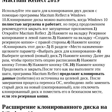
Используйте эти шаги для клонирования двух дисков с
помощью программы Macrium Reflect в Windows
10.Клонирование диска можно выполнить, когда Windows 10
полностью загружена и работает
, но перед продолжением
рекомендуется закрыть все запущенные приложения.
1)
Откройте Macrium Reflect .
2)
Нажмите на вкладку Резервное
копирование в левой панели.
3)
Нажмите на вкладку «Создать
резервную копию» с правой стороны.
4)
Нажмите кнопку
«Клонировать этот диск».
5)
В разделе «Место назначения»
щелкните параметр «Выбрать диск для клонирования».
6)
Выберите целевой (новый) диск.
7)
Нажмите кнопку Далее два
раза, чтобы пропустить опцию расписания.
8)
Нажмите
кнопку Готово.
9)
Нажмите кнопку ОК.
10)
Нажмите кнопку
Продолжить и закрыть.После того как вы выполните эти
шаги, программа Macrium Reflect
продолжит клонировать
данные
(побитово) из источника на целевой диск. После
завершения процесса переноса ОС, необходимо либо заменить
старый диск на новый (скопированный), или отключить
клонированный диск и поместить его в безопасном месте,
если это резервная копия
.
Расширение клонированного диска на