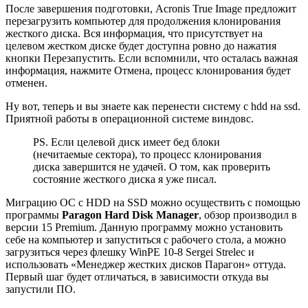
После завершения подготовки, Acronis True Image предложит
перезагрузить компьютер для продолжения клонирования
жесткого диска. Вся информация, что присутствует на
целевом жестком диске будет доступна ровно до нажатия
кнопки
Перезапустить
. Если вспомнили, что осталась важная
информация, нажмите
Отмена
, процесс клонирования будет
отменен.
Ну вот, теперь и вы знаете как перенести систему с hdd на ssd.
Приятной работы в операционной системе виндовс.
PS. Если целевой диск имеет бед блоки
(нечитаемые сектора), то процесс клонирования
диска завершится не удачей. О том, как проверить
состояние жесткого диска я уже писал.
Миграцию ОС с HDD на SSD можно осуществить с помощью
программы
Paragon Hard Disk Manager
, обзор производил в
версии 15 Premium. Данную программу можно установить
себе на компьютер и запуститься с рабочего стола, а можно
загрузиться через флешку WinPE 10-8 Sergei Strelec и
использовать «Менеджер жестких дисков Парагон» оттуда.
Первый шаг будет отличаться, в зависимости откуда вы
запустили ПО.