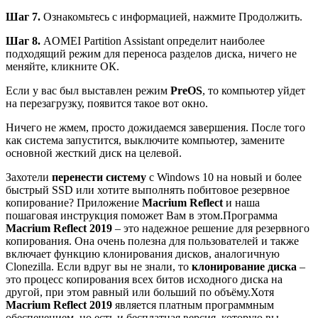
Шаг 7.
Ознакомьтесь с информацией, нажмите
Продолжить
.
Шаг 8.
AOMEI Partition Assistant определит наиболее
подходящий режим для переноса разделов диска, ничего не
меняйте, кликните
ОК
.
Если у вас был выставлен режим
PreOS
, то компьютер уйдет
на перезагрузку, появится такое вот окно.
Ничего не жмем, просто дожидаемся завершения. После того
как система запустится, выключите компьютер, замените
основной жесткий диск на целевой.
Захотели
перенести систему
с Windows 10 на новый и более
быстрый SSD или хотите выполнять побитовое резервное
копирование? Приложение
Macrium Reflect
и наша
пошаговая инструкция поможет Вам в этом.Программа
Macrium Reflect 2019
– это надежное решение для резервного
копирования. Она очень полезна для пользователей и также
включает функцию клонирования дисков, аналогичную
Clonezilla. Если вдруг вы не знали, то
клонирование диска
–
это процесс копирования всех битов исходного диска на
другой, при этом равный или больший по объёму.Хотя
Macrium Reflect 2019
является платным программным
обеспечением, но есть и бесплатная версия, которую вы