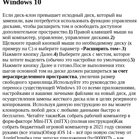
Windows 10
Если диск-клон превышает исходный диск, который вы
заменили, вам потребуется использовать функцию управления
дисками, чтобы расширить том и освободить доступное
дополнительное пространство.
1)
Правой клавишей мыши на
мой компьютер, управление, управление дисками.
2)
Щелкните правой кнопкой мыши по необходимому диску (к
примеру на C) и выберите параметр «
Расширить том
».
3)
Нажмите кнопку Далее.
4)
Выберите диск с местом, которое
вы хотите выделить (обычно это настройки по умолчанию).
5)
Нажмите кнопку Далее и готово.После выполнения этих
шагов основной том на диске должен расшириться
за счет
нераспределенного пространства
, увеличив размер
свободного хранилища.Используйте это руководство для
переноса существующей Windows 10 со всеми приложениями,
настройками и вашими личными файлами на новый диск, для
осуществления замены жесткого диска или в целях резервного
копирования. Используя данную инструкцию но вы можете
клонировать любой диск с любыми данными быстро и
бесплатно. Читайте такжеКак собрать рабочий компьютер в
форм-факторе Mini-ITX (mITX) (полная инструкция)Как
собрать бюджетный игровой компьютер в 2021 году своими
руками (все этапы)Обзор iOS 14 – всё про новую систему от
AppleОшибка при запуске приложения 0xc000007b – как