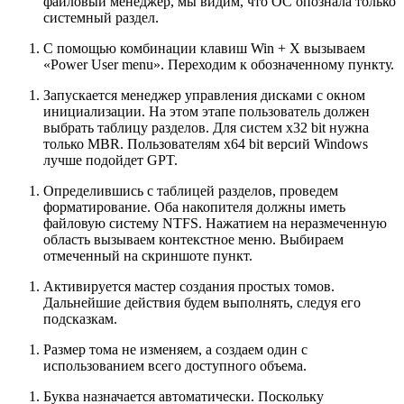
файловый менеджер, мы видим, что ОС опознала только
системный раздел.
С помощью комбинации клавиш
Win
+
X
вызываем
«Power User menu». Переходим к обозначенному пункту.
Запускается менеджер управления дисками с окном
инициализации. На этом этапе пользователь должен
выбрать таблицу разделов. Для систем x32 bit нужна
только MBR. Пользователям x64 bit версий Windows
лучше подойдет GPT.
Определившись с таблицей разделов, проведем
форматирование. Оба накопителя должны иметь
файловую систему NTFS. Нажатием на неразмеченную
область вызываем контекстное меню. Выбираем
отмеченный на скриншоте пункт.
Активируется мастер создания простых томов.
Дальнейшие действия будем выполнять, следуя его
подсказкам.
Размер тома не изменяем, а создаем один с
использованием всего доступного объема.
Буква назначается автоматически. Поскольку