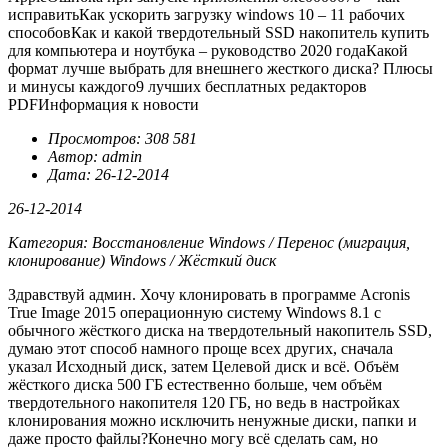
исправитьКак ускорить загрузку windows 10 – 11 рабочих
способовКак и какой твердотельный SSD накопитель купить
для компьютера и ноутбука – руководство 2020 годаКакой
формат лучше выбрать для внешнего жесткого диска? Плюсы
и минусы каждого9 лучших бесплатных редакторов
PDF
Информация к новости
Просмотров: 308 581
Автор: admin
Дата: 26-12-2014
26-12-2014
Категория: Восстановление Windows / Перенос (миграция,
клонирование) Windows / Жёсткий диск
Здравствуй админ. Хочу клонировать в программе Acronis
True Image 2015 операционную систему Windows 8.1 с
обычного жёсткого диска на твердотельный накопитель SSD,
думаю этот способ намного проще всех других, сначала
указал Исходный диск, затем Целевой диск и всё. Объём
жёсткого диска 500 ГБ естественно больше, чем объём
твердотельного накопителя 120 ГБ, но ведь в настройках
клонирования можно исключить ненужные диски, папки и
даже просто файлы?Конечно могу всё сделать сам, но