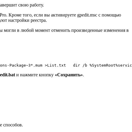
авершит свою работу.
ro. Кроме того, если вы активируете gpedit.msc с помощью
уют настройки реестра.
 вы могли в любой момент отменить произведенные изменения в
ons-Package~3*.mum >List.txt   dir /b %SystemRoot%servic
edit.bat
и нажмите кнопку
«Сохранить»
.
е способов.