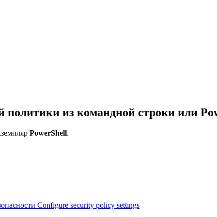
 политики из командной строки или Pow
кземпляр
PowerShell
.
асности Configure security policy settings