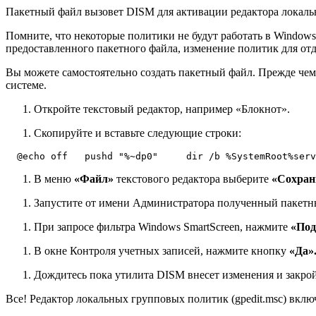
Пакетный файл вызовет DISM для активации редактора локаль
Помните, что некоторые политики не будут работать в Windows
предоставленного пакетного файла, изменение политик для отд
Вы можете самостоятельно создать пакетный файл. Прежде чем
системе.
Откройте текстовый редактор, например «Блокнот».
Скопируйте и вставьте следующие строки:
  @echo off   pushd "%~dp0"     dir /b %SystemRoot%serv
В меню
«Файл»
текстового редактора выберите
«Сохран
Запустите от имени Администратора полученный пакетны
При запросе фильтра Windows SmartScreen, нажмите
«Под
В окне Контроля учетных записей, нажмите кнопку
«Да»
Дождитесь пока утилита DISM внесет изменения и закрой
Все! Редактор локальных групповых политик (gpedit.msc) вкл