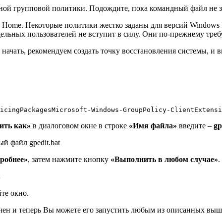
ной групповой политики. Подождите, пока командный файл не з
 Home. Некоторые политики жестко заданы для версий Windows P
ельных пользователей не вступит в силу. Они по-прежнему треб
 начать, рекомендуем создать точку восстановления системы, и
icingPackagesMicrosoft-Windows-GroupPolicy-ClientExtensi
ить как»
в диалоговом окне в строке
«Имя файла»
введите –
gp
й файл gpedit.bat
робнее»
, затем нажмите кнопку
«Выполнить в любом случае»
.
.
те окно.
ючен и теперь Вы можете его запустить любым из описанных выш