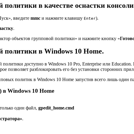
 политики в качестве оснастки консоли
Пуск», введите
mmc
и нажмите клавишу
).
Enter
настку
.
актор объектов групповой политики» и нажмите кнопку «
Готов
й политики в Windows 10 Home.
политики доступно в Windows 10 Pro, Enterprise или Education.
орое позволяет разблокировать его без установки сторонних при
пповых политик в Windows 10 Home запустив всего лишь один п
) в Windows 10 Home
только один файл,
gpedit_home.cmd
истратора»
.