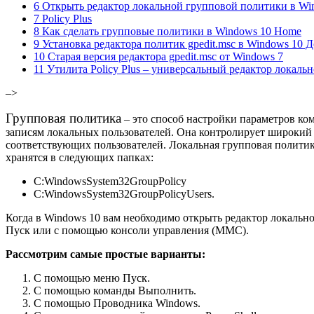
6 Открыть редактор локальной групповой политики в Wi
7 Policy Plus
8 Как сделать групповые политики в Windows 10 Home
9 Установка редактора политик gpedit.msc в Windows 10 
10 Старая версия редактора gpedit.msc от Windows 7
11 Утилита Policy Plus – универсальный редактор локаль
–>
Групповая политика
– это способ настройки параметров ком
записям локальных пользователей. Она контролирует широкий 
соответствующих пользователей. Локальная групповая политик
хранятся в следующих папках:
C:WindowsSystem32GroupPolicy
C:WindowsSystem32GroupPolicyUsers.
Когда в Windows 10 вам необходимо открыть редактор локально
Пуск или с помощью консоли управления (MMC).
Рассмотрим самые простые варианты:
C помощью меню Пуск.
C помощью команды Выполнить.
C помощью Проводника Windows.