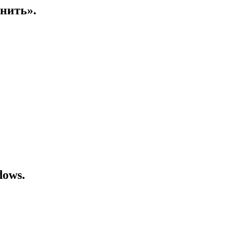
нить».
ows.