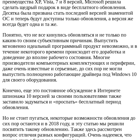
преимущества XP, Vista, 7 и 8 версий, Microsoft решила
сделать щедрый подарок в виде бесплатного обновления.
Десятка была призвана стать последней версией знаменитой
ОС и теперь будут доступны только обновления, а версия же
всегда будет одна и та же.
Понятно, что не все кинулись обновляться и не только по
каким-то своим субъективным причинам. Выпустить
мгновенно идеальный программный продукт невозможно, и в
течение некоторого времени происходит его доработка и
доведение до вполне рабочего состояния. Многие
производители компьютерных комплектующих и периферии,
даже очень известные и серьезные, до сих пор не могли
выпустить полноценно работающие драйвера под Windows 10
для своего оборудования.
Конечно, еще это постоянное обсуждение в Интернете
шпионажа 10 версией за своими пользователями также
заставило задуматься и «проспать» бесплатный период
обновления.
Но не стоит пугаться, некоторые возможности обновления до
сих пор остаются и в 2018 году, и эту статью мы решили
посвятить такому обновлению. Также здесь рассмотрен
вопрос отличия разных конфигураций. Очень надеемся, что