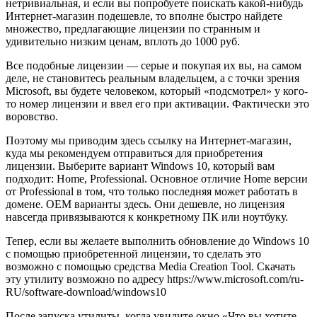
нетривиальная, и если вы попробуете поискать какой-нибудь
Интернет-магазин подешевле, то вполне быстро найдете
множество, предлагающие лицензии по странным и
удивительно низким ценам, вплоть до 1000 руб.
Все подобные лицензии — серые и покупая их вы, на самом
деле, не становитесь реальным владельцем, а с точки зрения
Microsoft, вы будете человеком, который «подсмотрел» у кого-
то номер лицензии и ввел его при активации. Фактически это
воровство.
Поэтому мы приводим здесь ссылку на Интернет-магазин,
куда мы рекомендуем отправиться для приобретения
лицензии. Выберите вариант Windows 10, который вам
подходит: Home, Professional. Основное отличие Home версии
от Professional в том, что только последняя может работать в
домене. OEM варианты здесь. Они дешевле, но лицензия
навсегда привязываются к конкретному ПК или ноутбуку.
Тепер, если вы желаете выполнить обновление до Windows 10
с помощью приобретенной лицензии, то сделать это
возможно с помощью средства Media Creation Tool. Скачать
эту утилиту возможно по адресу https://www.microsoft.com/ru-
RU/software-download/windows10
После запуска утилиты, когда увидите окно «Что вы хотите