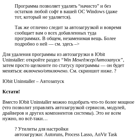
Программа позволяет удалять “начисто” и без
остатков любой софт в вашей ОС Windows (даже
тот, который не удаляется).
Так же отлично следит за автозагрузкой и вовремя
сообщает вам о всех добавленных туда
программах. В общем, незаменимая вещь. Более
подробно о ней — см. здесь –>
Для удаления программы из автозагрузки в IObit
Uninstaller: откройте раздел
“Win Менеджер/Автозапуск”
,
затем просто щелкните по статусу программы — он будет
меняться:
включено/отключено
. См. скриншот ниже. ?
IObit Uninstaller – Автозапуск
Кстати!
Вместо IObit Uninstaller можно подобрать что-то более мощное
(что позволит управлять автозагрузкой сервисов, модулей,
драйверов и других компонентов системы). Это не всем
нужно, но всё-таки…
?
Утилиты для настройки
автозагрузки: Autoruns, Process Lasso, AnVir Task