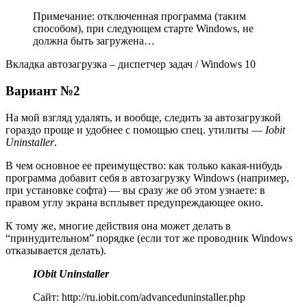
Примечание
: отключенная программа (таким
способом), при следующем старте Windows, не
должна быть загружена…
Вкладка автозагрузка – диспетчер задач / Windows 10
Вариант №2
На мой взгляд удалять, и вообще, следить за автозагрузкой
гораздо проще и удобнее с помощью спец. утилиты —
Iobit
Uninstaller
.
В чем основное ее преимущество: как только какая-нибудь
программа добавит себя в автозагрузку Windows
(например,
при установке софта)
— вы сразу же об этом узнаете: в
правом углу экрана всплывет предупреждающее окно.
К тому же, многие действия она может делать в
“принудительном” порядке
(если тот же проводник Windows
отказывается делать)
.
IObit Uninstaller
Сайт: http://ru.iobit.com/advanceduninstaller.php