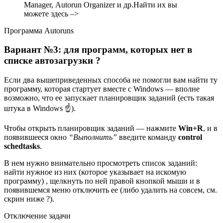
Manager, Autorun Organizer и др.
Найти их вы
можете здесь –>
Программа Autoruns
Вариант №3: для программ, которых нет в
списке автозагрузки ?
Если два вышеприведенных способа не помогли вам найти ту
программу, которая стартует вместе с Windows — вполне
возможно, что ее запускает планировщик заданий
(есть такая
штука в Windows ☝)
.
Чтобы открыть планировщик заданий — нажмите
Win+R
, и в
появившееся окно
“Выполнить”
введите команду
control
schedtasks
.
В нем нужно внимательно просмотреть список заданий:
найти нужное из них
(которое указывает на искомую
программу)
, щелкнуть по ней правой кнопкой мыши и в
появившемся меню
отключить
ее
(либо удалить на совсем, см.
скрин ниже ?)
.
Отключение задачи