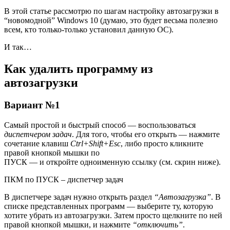
В этой статье рассмотрю по шагам настройку автозагрузки в
“новомодной” Windows 10 (думаю, это будет весьма полезно
всем, кто только-только установил данную ОС).
И так…
Как удалить программу из
автозагрузки
Вариант №1
Самый простой и быстрый способ — воспользоваться
диспетчером задач
. Для того, чтобы его открыть — нажмите
сочетание клавиш
Ctrl+Shift+Esc
, либо просто кликните
правой кнопкой мышки по
ПУСК — и откройте одноименную ссылку
(см. скрин ниже).
ПКМ по ПУСК – диспетчер задач
В диспетчере задач нужно открыть раздел
“Автозагрузка”
. В
списке представленных программ — выберите ту, которую
хотите убрать из автозагрузки. Затем просто щелкните по ней
правой кнопкой мышки, и нажмите
“отключить”
.