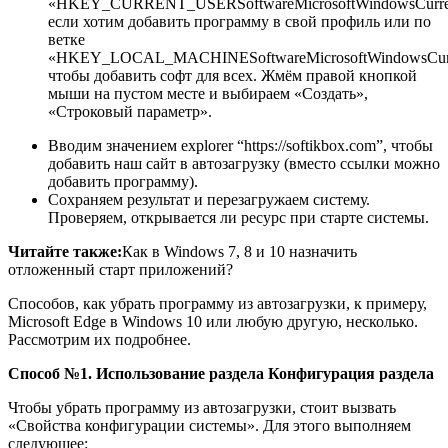
«HKEY_CURRENT_USERSoftwareMicrosoftWindowsCurren
если хотим добавить программу в свой профиль или по
ветке
«HKEY_LOCAL_MACHINESoftwareMicrosoftWindowsCurre
чтобы добавить софт для всех. Жмём правой кнопкой
мыши на пустом месте и выбираем «Создать»,
«Строковый параметр».
Вводим значением explorer “https://softikbox.com”, чтобы
добавить наш сайт в автозагрузку (вместо ссылки можно
добавить программу).
Сохраняем результат и перезагружаем систему.
Проверяем, открывается ли ресурс при старте системы.
Читайте также:
Как в Windows 7, 8 и 10 назначить
отложенный старт приложений?
Способов, как убрать программу из автозагрузки, к примеру,
Microsoft Edge в Windows 10 или любую другую, несколько.
Рассмотрим их подробнее.
Способ №1. Использование раздела Конфигурация раздела
Чтобы убрать программу из автозагрузки, стоит вызвать
«Свойства конфигурации системы». Для этого выполняем
следующее: