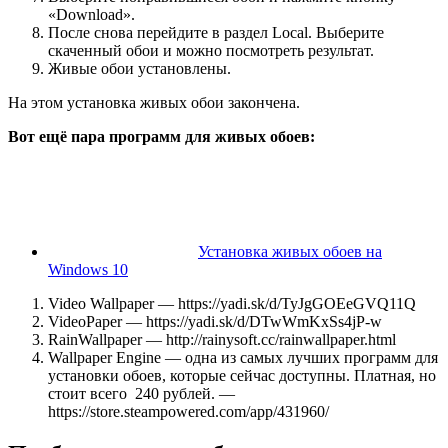
«Download».
После снова перейдите в раздел Local. Выберите
скаченный обои и можно посмотреть результат.
Живые обои установлены.
На этом установка живых обои закончена.
Вот ещё пара программ для живых обоев:
Установка живых обоев на
Windows 10
Video Wallpaper — https://yadi.sk/d/TyJgGOEeGVQ11Q
VideoPaper — https://yadi.sk/d/DTwWmKxSs4jP-w
RainWallpaper — http://rainysoft.cc/rainwallpaper.html
Wallpaper Engine — одна из самых лучших программ для
установки обоев, которые сейчас доступны. Платная, но
стоит всего 240 рублей. —
https://store.steampowered.com/app/431960/