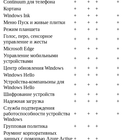
Continuum для телефона
+
+
+
+
Кортана
+
+
+
Windows Ink
+
+
+
+
Меню Пуск и живые плитки
+
+
+
+
Режим планшета
+
+
+
+
Голос, перо, сенсорное
+
+
+
+
управление и жесты
Microsoft Edge
+
+
+
+
Управление мобильными
+
+
+
+
устройствами
Центр обновления Windows
+
+
+
+
Windows Hello
+
+
+
+
Устройства-компаньоны для
+
+
+
+
Windows Hello
Шифрование устройств
+
+
+
+
Надежная загрузка
+
+
+
+
Служба подтверждения
работоспособности устройства
+
+
+
+
Windows
Групповая политика
+
+
+
Роуминг корпоративных
данных с помощью Azure Active
+
+
+