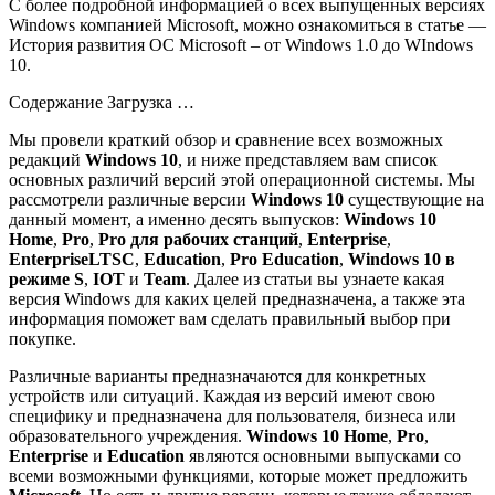
С более подробной информацией о всех выпущенных версиях
Windows компанией Microsoft, можно ознакомиться в статье —
История развития ОС Microsoft – от Windows 1.0 до WIndows
10.
Содержание
Загрузка …
Мы провели краткий обзор и сравнение всех возможных
редакций
Windows 10
, и ниже представляем вам список
основных различий версий этой операционной системы. Мы
рассмотрели различные версии
Windows 10
существующие на
данный момент, а именно десять выпусков:
Windows 10
Home
,
Pro
,
Pro для рабочих станций
,
Enterprise
,
Enterprise
LTSC
,
Education
,
Pro Education
,
Windows 10 в
режиме S
,
IOT
и
Team
. Далее из статьи вы узнаете какая
версия Windows для каких целей предназначена, а также эта
информация поможет вам сделать правильный выбор при
покупке.
Различные варианты предназначаются для конкретных
устройств или ситуаций. Каждая из версий имеют свою
специфику и предназначена для пользователя, бизнеса или
образовательного учреждения.
Windows 10 Home
,
Pro
,
Enterprise
и
Education
являются основными выпусками со
всеми возможными функциями, которые может предложить