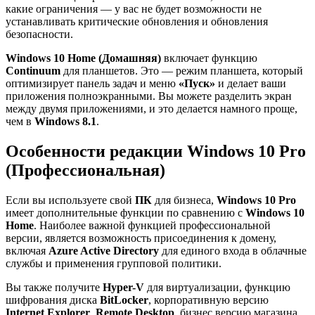
какие ограничения — у вас не будет возможности не
устанавливать критические обновления и обновления
безопасности.
Windows 10 Home (Домашняя)
включает функцию
Continuum
для планшетов. Это — режим планшета, который
оптимизирует панель задач и меню
«Пуск»
и делает ваши
приложения полноэкранными. Вы можете разделить экран
между двумя приложениями, и это делается намного проще,
чем в
Windows 8.1
.
Особенности редакции
Windows 10 Pro
(Профессиональная)
Если вы используете свой
ПК
для бизнеса,
Windows 10 Pro
имеет дополнительные функции по сравнению с
Windows 10
Home
. Наиболее важной функцией профессиональной
версии, является возможность присоединения к домену,
включая
Azure Active Directory
для единого входа в облачные
службы и применения групповой политики.
Вы также получите
Hyper-V
для виртуализации, функцию
шифрования диска
BitLocker
, корпоративную версию
Internet Explorer
,
Remote Desktop
, бизнес версию магазина,