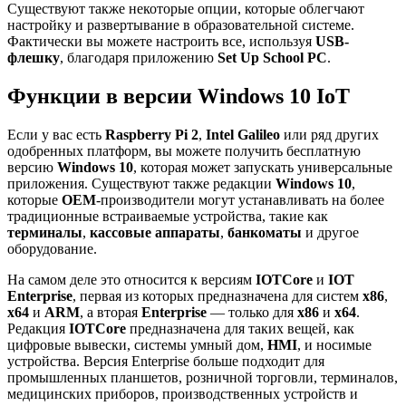
Существуют также некоторые опции, которые облегчают
настройку и развертывание в образовательной системе.
Фактически вы можете настроить все, используя
USB-
флешку
, благодаря приложению
Set Up School PC
.
Функции в версии
Windows 10 IoT
Если у вас есть
Raspberry Pi 2
,
Intel Galileo
или ряд других
одобренных платформ, вы можете получить бесплатную
версию
Windows 10
, которая может запускать универсальные
приложения. Существуют также редакции
Windows 10
,
которые
OEM
-производители могут устанавливать на более
традиционные встраиваемые устройства, такие как
терминалы
,
кассовые аппараты
,
банкоматы
и другое
оборудование.
На самом деле это относится к версиям
IOT
Core
и
IOT
Enterprise
, первая из которых предназначена для систем
x86
,
x64
и
ARM
, а вторая
Enterprise
— только для
x86
и
x64
.
Редакция
IOT
Core
предназначена для таких вещей, как
цифровые вывески, системы умный дом,
HMI
, и носимые
устройства. Версия Enterprise больше подходит для
промышленных планшетов, розничной торговли, терминалов,
медицинских приборов, производственных устройств и