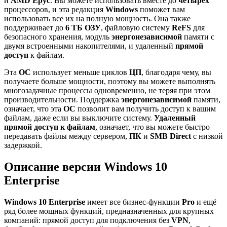
и
AMD Epyc
. Вы можете использовать вместе до
четырех
процессоров, и эта редакция
Windows
поможет вам
использовать все их на полную мощность. Она также
поддерживает до
6 ТБ ОЗУ
, файловую систему
ReFS
для
безопасного хранения, модуль
энергонезависимой
памяти с
двумя встроенными накопителями, и удаленный
прямой
доступ
к файлам.
Эта
ОС
использует меньше циклов
ЦП
, благодаря чему, вы
получаете больше мощности, поэтому вы можете выполнять
многозадачные процессы одновременно, не теряя при этом
производительности. Поддержка
энергонезависимой
памяти,
означает, что эта
ОС
позволит вам получить доступ к вашим
файлам, даже если вы выключите систему.
Удаленный
прямой доступ к файлам
, означает, что вы можете быстро
передавать файлы между сервером,
ПК
и
SMB Direct
с низкой
задержкой.
Описание версии
Windows 10
Enterprise
Windows 10 Enterprise
имеет все бизнес-функции
Pro
и ещё
ряд более мощных функций, предназначенных для крупных
компаний: прямой доступ для подключения без
VPN
,