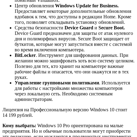
понятный VirtualBox.
Центр обновления
Windows Update for Business.
Предоставляет некоторые дополнительные обновления
вдобавок к тем, что доступны в редакции Home. Кроме
того, позволяет откладывать установку обновлений.
Средства безопасности
Device Guard
и
Secure Boot.
Device Guard предназначен для защиты от атак нулевого
дня и полиморфных вирусов. Secure Boot защищает от
буткитов, которые могут запуститься вместе с системой
во время включения компьютера.
BitLocker
. Инструмент для шифрования данных. При
желании можно зашифровать хоть всю систему целиком.
Полезно для тех, кто хранит на компьютере важные
рабочие файлы и опасается, что они окажутся не в тех
руках.
Управление групповыми политиками
. Используется
для работы с настройками множества компьютеров
через локальную сеть. Необходимо системным
администраторам.
Лицензия на Профессиональную версию Windows 10 стоит
14 199 рублей.
Кому выбрать:
Windows 10 Pro ориентирована на малые
предприятия. Но и обычные пользователи могут приобрести
эту редакцию, если нуждаются в продвинутых инструментах