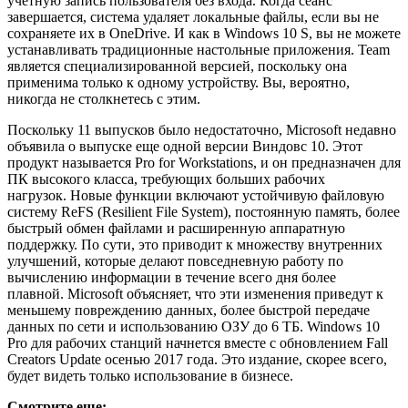
учетную запись пользователя без входа. Когда сеанс
завершается, система удаляет локальные файлы, если вы не
сохраняете их в OneDrive. И как в Windows 10 S, вы не можете
устанавливать традиционные настольные приложения. Team
является специализированной версией, поскольку она
применима только к одному устройству. Вы, вероятно,
никогда не столкнетесь с этим.
Поскольку 11 выпусков было недостаточно, Microsoft недавно
объявила о выпуске еще одной версии Виндовс 10. Этот
продукт называется Pro for Workstations, и он предназначен для
ПК высокого класса, требующих больших рабочих
нагрузок. Новые функции включают устойчивую файловую
систему ReFS (Resilient File System), постоянную память, более
быстрый обмен файлами и расширенную аппаратную
поддержку. По сути, это приводит к множеству внутренних
улучшений, которые делают повседневную работу по
вычислению информации в течение всего дня более
плавной. Microsoft объясняет, что эти изменения приведут к
меньшему повреждению данных, более быстрой передаче
данных по сети и использованию ОЗУ до 6 ТБ. Windows 10
Pro для рабочих станций начнется вместе с обновлением Fall
Creators Update осенью 2017 года. Это издание, скорее всего,
будет видеть только использование в бизнесе.
Смотрите еще: