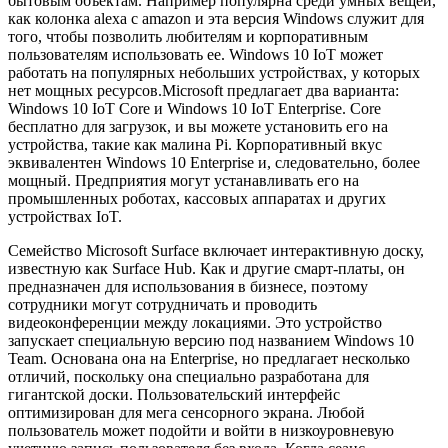
бытовым объектам. Например популярна среди умных вещей,
как колонка alexa с amazon и эта версия Windows служит для
того, чтобы позволить любителям и корпоративным
пользователям использовать ее. Windows 10 IoT может
работать на популярных небольших устройствах, у которых
нет мощных ресурсов.Microsoft предлагает два варианта:
Windows 10 IoT Core и Windows 10 IoT Enterprise. Core
бесплатно для загрузок, и вы можете установить его на
устройства, такие как малина Pi. Корпоративный вкус
эквивалентен Windows 10 Enterprise и, следовательно, более
мощный. Предприятия могут устанавливать его на
промышленных роботах, кассовых аппаратах и ​​других
устройствах IoT.
Семейство Microsoft Surface включает интерактивную доску,
известную как Surface Hub. Как и другие смарт-платы, он
предназначен для использования в бизнесе, поэтому
сотрудники могут сотрудничать и проводить
видеоконференции между локациями. Это устройство
запускает специальную версию под названием Windows 10
Team. Основана она на Enterprise, но предлагает несколько
отличий, поскольку она специально разработана для
гигантской доски. Пользовательский интерфейс
оптимизирован для мега сенсорного экрана. Любой
пользователь может подойти и войти в низкоуровневую