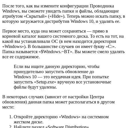
После того, как вы измените конфигурации Проводника
Windows, вы сможете увидеть папки и файлы, обладающие
атрибутом «Скрытый» («Hide»). Теперь можно искать папку, в
которую загружается дистрибутив Windows 10, и удалять ее.
Первое место, куда она может сохраняться — прямо в
корневой каталог вашего системного диска. То есть на тот, на
какой вы устанавливали ОС (в нем находится директория
«Windows»). В большинстве случаев он имеет букву «C:».
Папка называется «$Windows.~BT». Вы можете смело удалять
все ее содержимое.
Если вы ищите данную директорию, чтобы
принудительно запустить обновление до
Windows 10 — это неудачная идея. При попытке
запустить «Setup.exe» вручную все установочные
файлы будут удалены.
В некоторых случаях (зависит от настройки Центра
обновления) данная папка может располагаться в другом
месте:
Откройте директорию «Windows» на системном
жестком диске.
Найдите раздел «Software Distribution».