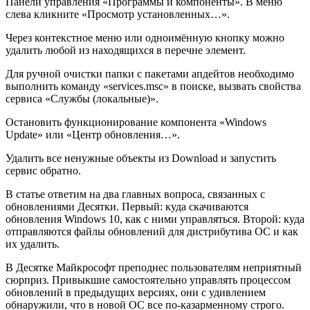
Панели управления «Программы и компоненты». В меню
слева кликните «Просмотр установленных…».
Через контекстное меню или одноимённую кнопку можно
удалить любой из находящихся в перечне элемент.
Для ручной очистки папки с пакетами апдейтов необходимо
выполнить команду «services.msc» в поиске, вызвать свойства
сервиса «Службы (локальные)».
Остановить функционирование компонента «Windows
Update» или «Центр обновления…».
Удалить все ненужные объекты из Download и запустить
сервис обратно.
В статье ответим на два главных вопроса, связанных с
обновлениями Десятки. Первый: куда скачиваются
обновления Windows 10, как с ними управляться. Второй: куда
отправляются файлы обновлений для дистрибутива ОС и как
их удалить.
В Десятке Майкрософт преподнес пользователям неприятный
сюрприз. Привыкшие самостоятельно управлять процессом
обновлений в предыдущих версиях, они с удивлением
обнаружили, что в новой ОС все по-казарменному строго.