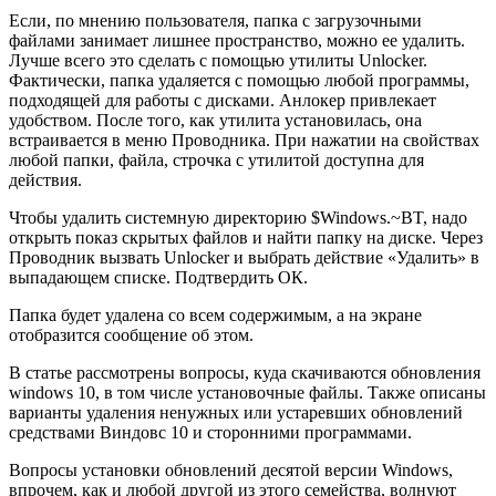
Если, по мнению пользователя, папка с загрузочными
файлами занимает лишнее пространство, можно ее удалить.
Лучше всего это сделать с помощью утилиты Unlocker.
Фактически, папка удаляется с помощью любой программы,
подходящей для работы с дисками. Анлокер привлекает
удобством. После того, как утилита установилась, она
встраивается в меню Проводника. При нажатии на свойствах
любой папки, файла, строчка с утилитой доступна для
действия.
Чтобы удалить системную директорию $Windows.~BT, надо
открыть показ скрытых файлов и найти папку на диске. Через
Проводник вызвать Unlocker и выбрать действие «Удалить» в
выпадающем списке. Подтвердить ОК.
Папка будет удалена со всем содержимым, а на экране
отобразится сообщение об этом.
В статье рассмотрены вопросы, куда скачиваются обновления
windows 10, в том числе установочные файлы. Также описаны
варианты удаления ненужных или устаревших обновлений
средствами Виндовс 10 и сторонними программами.
Вопросы установки обновлений десятой версии Windows,
впрочем, как и любой другой из этого семейства, волнуют