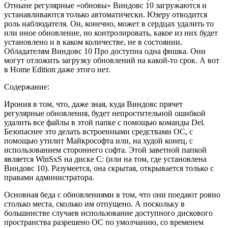
Отныне регулярные «обновы» Виндовс 10 загружаются и
устанавливаются только автоматически. Юзеру отводится
роль наблюдателя. Он, конечно, может в сердцах удалить то
или иное обновление, но контролировать, какое из них будет
установлено и в каком количестве, не в состоянии.
Обладателям Виндовс 10 Про доступна одна фишка. Они
могут отложить загрузку обновлений на какой-то срок. А вот
в Home Edition даже этого нет.
Содержание:
Ирония в том, что, даже зная, куда Виндовс прячет
регулярные обновления, будет непростительной ошибкой
удалить все файлы в этой папке с помощью команды Del.
Безопаснее это делать встроенными средствами ОС, с
помощью утилит Майкрософта или, на худой конец, с
использованием стороннего софта. Этой заветной папкой
является WinSxS на диске С: (или на том, где установлена
Виндовс 10). Разумеется, она скрытая, открывается только с
правами администратора.
Основная беда с обновлениями в том, что они поедают ровно
столько места, сколько им отпущено. А поскольку в
большинстве случаев использование доступного дискового
пространства разрешено ОС по умолчанию, со временем