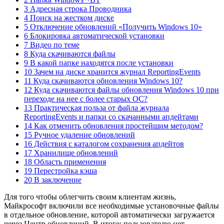
3 Адресная строка Проводника
4 Поиск на жестком диске
5 Отключение обновлений «Получить Windows 10»
6 Блокировка автоматической установки
7 Видео по теме
8 Куда скачиваются файлы
9 В какой папке находятся после установки
10 Зачем на диске хранится журнал ReportingEvents
11 Куда скачиваются обновления Windows 10?
12 Куда скачиваются файлы обновления Windows 10 при
переходе на нее с более старых ОС?
13 Практическая польза от файла журнала
ReportingEvents и папки со скачанными апдейтами
14 Как отменить обновления простейшим методом?
15 Ручное удаление обновлений
16 Действия с каталогом сохранения апдейтов
17 Хранилище обновлений
18 Область применения
19 Перестройка кэша
20 В заключение
Для того чтобы облегчить своим клиентам жизнь,
Майкрософт включили все необходимые установочные файлы
в отдельное обновление, которой автоматически загружается
через Центр обновлений. В итоге: пользователю нет