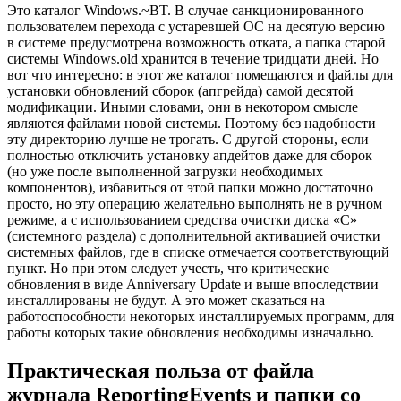
Это каталог Windows.~BT. В случае санкционированного
пользователем перехода с устаревшей ОС на десятую версию
в системе предусмотрена возможность отката, а папка старой
системы Windows.old хранится в течение тридцати дней. Но
вот что интересно: в этот же каталог помещаются и файлы для
установки обновлений сборок (апгрейда) самой десятой
модификации. Иными словами, они в некотором смысле
являются файлами новой системы. Поэтому без надобности
эту директорию лучше не трогать. С другой стороны, если
полностью отключить установку апдейтов даже для сборок
(но уже после выполненной загрузки необходимых
компонентов), избавиться от этой папки можно достаточно
просто, но эту операцию желательно выполнять не в ручном
режиме, а с использованием средства очистки диска «С»
(системного раздела) с дополнительной активацией очистки
системных файлов, где в списке отмечается соответствующий
пункт. Но при этом следует учесть, что критические
обновления в виде Anniversary Update и выше впоследствии
инсталлированы не будут. А это может сказаться на
работоспособности некоторых инсталлируемых программ, для
работы которых такие обновления необходимы изначально.
Практическая польза от файла
журнала ReportingEvents и папки со