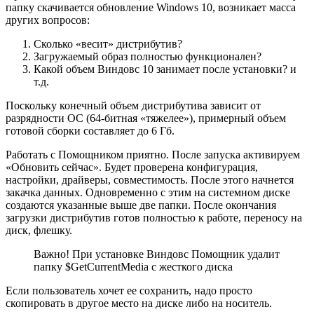
папку скачивается обновление Windows 10, возникает масса
других вопросов:
Сколько «весит» дистрибутив?
Загружаемый образ полностью функционален?
Какой объем Виндовс 10 занимает после установки? и
т.д.
Поскольку конечный объем дистрибутива зависит от
разрядности ОС (64-битная «тяжелее»), примерный объем
готовой сборки составляет до 6 Гб.
Работать с Помощником приятно. После запуска активируем
«Обновить сейчас». Будет проверена конфигурация,
настройки, драйверы, совместимость. После этого начнется
закачка данных. Одновременно с этим на системном диске
создаются указанные выше две папки. После окончания
загрузки дистрибутив готов полностью к работе, переносу на
диск, флешку.
Важно! При установке Виндовс Помощник удалит
папку $GetCurrentMedia с жесткого диска
Если пользователь хочет ее сохранить, надо просто
скопировать в другое место на диске либо на носитель.