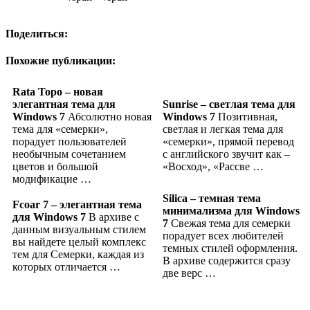
Поделиться:
Похожие публикации:
Rata Topo – новая
элегантная тема для
Sunrise – светлая тема для
Windows 7
Абсолютно новая
Windows 7
Позитивная,
тема для «семерки»,
светлая и легкая тема для
порадует пользователей
«семерки», прямой перевод
необычным сочетанием
с английского звучит как –
цветов и большой
«Восход», «Рассве …
модификацие …
Silica – темная тема
Fcoar 7 – элегантная тема
минимализма для Windows
для Windows 7
В архиве с
7
Свежая тема для семерки
данным визуальным стилем
порадует всех любителей
вы найдете целый комплекс
темных стилей оформления.
тем для Семерки, каждая из
В архиве содержится сразу
которых отличается …
две верс …