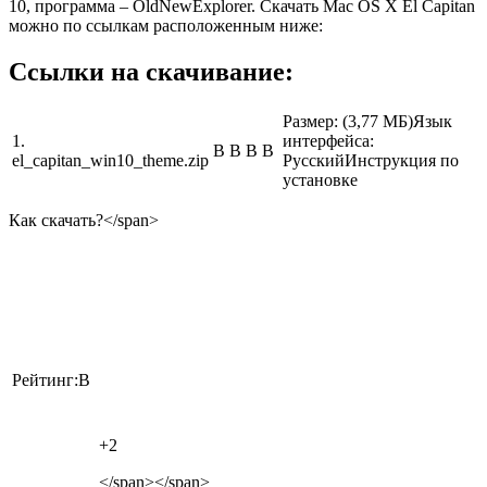
10, программа – OldNewExplorer. Скачать Mac OS X El Capitan
можно по ссылкам расположенным ниже:
Ссылки на скачивание:
Размер: (3,77 МБ)Язык
1.
интерфейса:
В В В В
el_capitan_win10_theme.zip
РусскийИнструкция по
установке
Как скачать?</span>
Рейтинг:В
+2
</span></span>