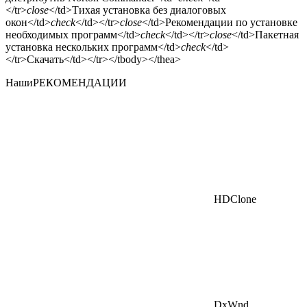
</tr>
close
</td>Тихая установка без диалоговых
окон</td>
check
</td></tr>
close
</td>Рекомендации по установке
необходимых программ</td>
check
</td></tr>
close
</td>Пакетная
установка нескольких программ</td>
check
</td>
</tr>Скачать</td></tr></tbody></thea>
Наши
РЕКОМЕНДАЦИИ
HDClone
DxWnd