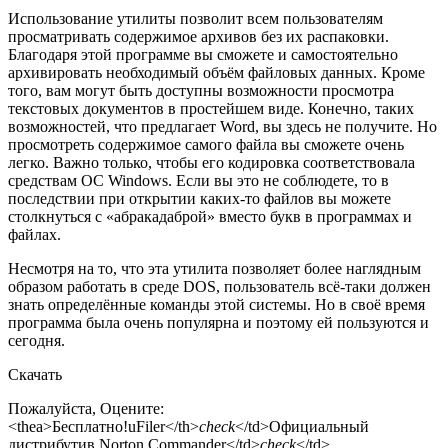
Использование утилиты позволит всем пользователям
просматривать содержимое архивов без их распаковки.
Благодаря этой программе вы сможете и самостоятельно
архивировать необходимый объём файловых данных. Кроме
того, вам могут быть доступны возможности просмотра
текстовых документов в простейшем виде. Конечно, таких
возможностей, что предлагает Word, вы здесь не получите. Но
просмотреть содержимое самого файла вы сможете очень
легко. Важно только, чтобы его кодировка соответствовала
средствам ОС Windows. Если вы это не соблюдете, то в
последствии при открытии каких-то файлов вы можете
столкнуться с «абракадаброй» вместо букв в программах и
файлах.
Несмотря на то, что эта утилита позволяет более наглядным
образом работать в среде DOS, пользователь всё-таки должен
знать определённые команды этой системы. Но в своё время
программа была очень популярна и поэтому ей пользуются и
сегодня.
Скачать
Пожалуйста, Оцените:
<thea>
Бесплатно!
uFiler</th>
check
</td>Официальный
дистрибутив Norton Commander</td>
check
</td>