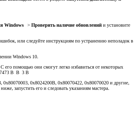
ия Windows
>
Проверить наличие обновлений
и установите
 ошибок, или следуйте инструкциям по устранению неполадок в
влении Windows 10.
 С его помощью они смогут легко избавиться от некоторых
17473 В В 3 В
, 0x80070003, 0x8024200B, 0x80070422, 0x80070020 и другие,
 ниже, запустить его и следовать указаниям мастера.