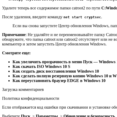
Удалите теперь все содержимое папки catroot2 по пути
C:Windo
После удаления, введите команду
.
net start cryptsvc
Если вы снова запустите Центр обновления Windows, папк
Примечание
: Не удаляйте и не переименовывайте папку Catroo
обнаружите, что папка catroot или catroot2 отсутствует или не
компьютер и затем запустить Центр обновления Windows.
Смотрите еще:
Как увеличить прозрачность в меню Пуск — Windows 
Как скачать ISO Windows 10 S
Как создать диск восстановления Windows 10
Как сделать полную резервную копию Windows 10 и Wi
Как переустановить браузер EDGE в Windows 10
Загрузка комментариев
Политика конфиденциальности
Если отображается код ошибки при скачивании и установке о
Выберите
Пуск
>
Параметры
>
Обновление и безопасность