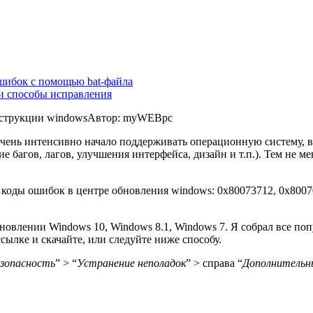
шибок с помощью bat-файла
и способы исправления
струкции windows
Автор: myWEBpc
 очень интенсивно начало поддерживать операционную систему, 
е багов, лагов, улучшения интерфейса, дизайн и т.п.). Тем не 
коды ошибок в центре обновления windows: 0x80073712, 0x80070
новлении Windows 10, Windows 8.1, Windows 7. Я собрал все по
сылке и скачайте, или следуйте ниже способу.
езопасность
” > “
Устранение неполадок
” > справа “
Дополнительны