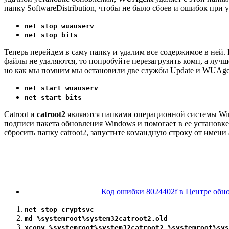
папку SoftwareDistribution, чтобы не было сбоев и ошибок пр
net stop wuauserv
net stop bits
Теперь перейдем в саму папку и удалим все содержимое в ней
файлы не удаляются, то попробуйте перезагрузить комп, а луч
но как мы помним мы остановили две службы Update и WUAgen
net start wuauserv
net start bits
Catroot и
catroot2
являются папками операционной системы Wind
подписи пакета обновления Windows и помогает в ее установк
сбросить папку catroot2, запустите командную строку от имен
Код ошибки 8024402f в Центре обно
net stop cryptsvc
md %systemroot%system32catroot2.old
xcopy %systemroot%system32catroot2 %systemroot%sys