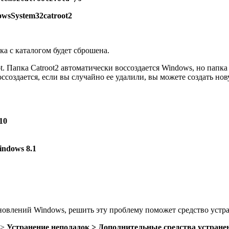
wsSystem32catroot2
а с каталогом будет сброшена.
t. Папка Catroot2 автоматически воссоздается Windows, но папка 
 воссоздается, если вы случайно ее удалили, вы можете создать н
10
ndows 8.1
бновлений Windows, решить эту проблему поможет средство уст
>
Устранение неполадок > Дополнительные средства устране