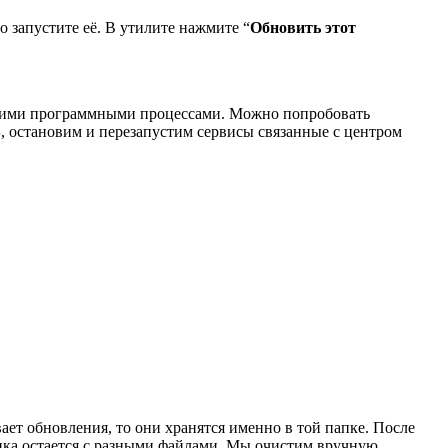
го запустите её. В утилите нажмите “
Обновить этот
ругими программными процессами. Можно попробовать
S
, остановим и перезапустим сервисы связанные с центром
вает обновления, то они хранятся именно в той папке. После
апка остается с разными файлами. Мы очистим вручную