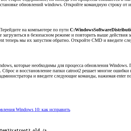
и установке обновлений windows. Откройте командную строку от
. Перейдите на компьютере по пути
C:WindowsSoftwareDistributi
ше
загрузиться в безопасном режиме
и повторить выше действия з
t теперь мы их запустим обратно. Откройте CMD и введите сл
ows, которые необходимы для процесса обновления Windows. Пр
е. Сброс и восстановление папки catroot2 решает многие ошибк
и администратора и введите следующие команды, нажимая enter п
вления Windows 10: как исправить
tem32catroot2.old /s