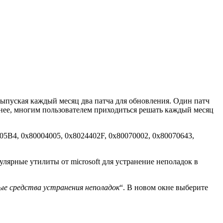
выпуская каждый месяц два патча для обновления. Один патч
менее, многим пользователем приходиться решать каждый месяц
5B4, 0x80004005, 0x8024402F, 0x80070002, 0x80070643,
пулярные
утилиты от microsoft для устранение неполадок
в
е средства устранения неполадок
“. В новом окне выберите