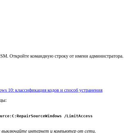
ISM. Откройте командную строку от имени администратора.
ws 10: классификация кодов и способ устранения
ды:
urce:C:RepairSourceWindows /LimitAccess
е выключайте интернет и компьютер от сети.