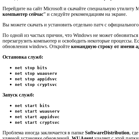
Перейдите на сайт
Microsoft
и скачайте специальную утилиту Me
компьютер сейчас
” и следуйте рекомендациям на экране.
Вы можете скачать и установить отдельно патч с официального 
По одной из частых причин, что Windows не может обновитьс
перезагрузить компьютер и освободить некоторые процессы. Е
обновления windows. Откройте
командную строку от имени 
Остановка служб:
net stop bits
net stop wuauserv
net stop appidsvc
net stop cryptsvc
Запуск служб:
net start bits
net start wuauserv
net start appidsvc
net start cryptsvc
Проблема иногда заключается в папке
SoftwareDistribution
, гд
удачной установке обновлений,
WUAgent
удаляет с этой папк