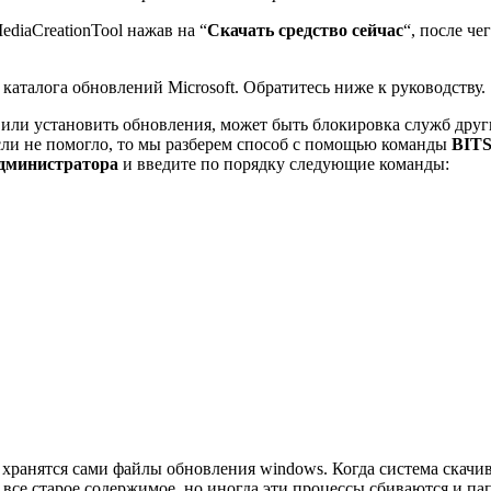
diaCreationTool нажав на “
Скачать средство сейчас
“, после че
каталога обновлений Microsoft. Обратитесь ниже к руководству.
я или установить обновления, может быть блокировка служб д
сли не помогло, то мы разберем способ с помощью команды
BIT
администратора
и введите по порядку следующие команды:
е хранятся сами файлы обновления windows. Когда система скачи
и все старое содержимое, но иногда эти процессы сбиваются и п