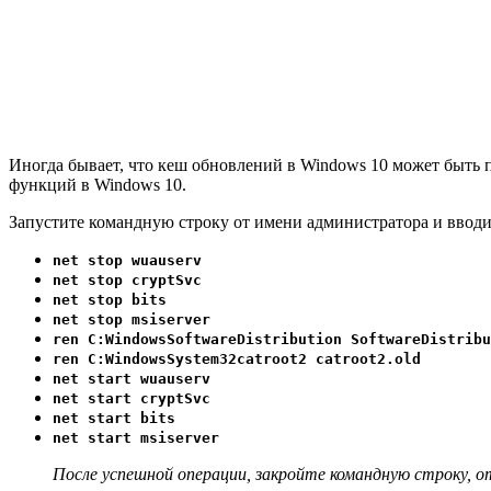
Иногда бывает, что кеш обновлений в Windows 10 может быть п
функций в Windows 10
.
Запустите командную строку от имени администратора и вводи
net stop wuauserv
net stop cryptSvc
net stop bits
net stop msiserver
ren C:WindowsSoftwareDistribution SoftwareDistribu
ren C:WindowsSystem32catroot2 catroot2.old
net start wuauserv
net start cryptSvc
net start bits
net start msiserver
После успешной операции, закройте командную строку,