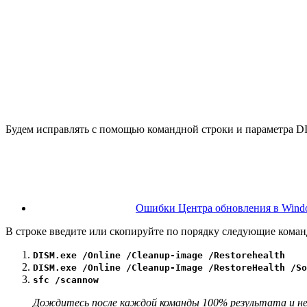
Будем исправлять с помощью командной строки и параметра D
Ошибки Центра обновления в Windo
В строке введите или скопируйте по порядку следующие коман
DISM.exe /Online /Cleanup-image /Restorehealth
DISM.exe /Online /Cleanup-Image /RestoreHealth /So
sfc /scannow
Дождитесь после каждой команды 100% результата и н