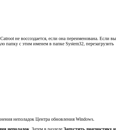
Catroot не воссоздается, если она переименована. Если вы
овую папку с этим именем в папке System32, перезагрузить
ранения неполадок Центра обновления Windows.
ния неполадок
. Затем в разделе
Запустить диагностику и