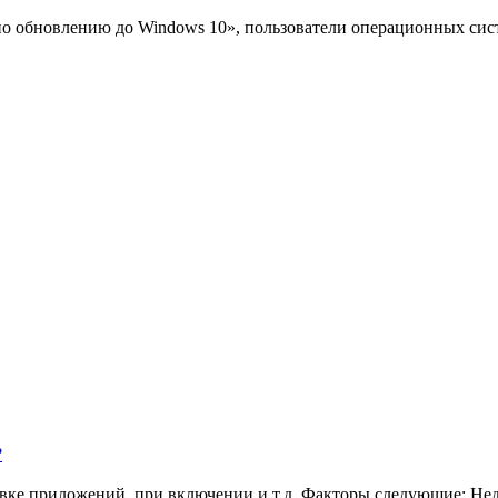
обновлению до Windows 10», пользователи операционных систе
?
новке приложений, при включении и т.д. Факторы следующие: Не