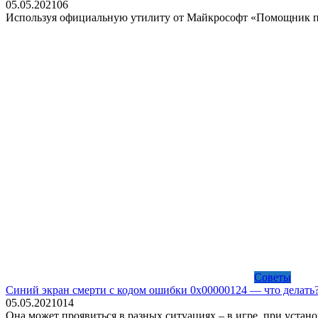
05.05.2021
0
6
Используя официальную утилиту от Майкрософт «Помощник по 
Советы
Синий экран смерти с кодом ошибки 0x00000124 — что делать
05.05.2021
0
14
Она может проявиться в разных ситуациях – в игре, при уста