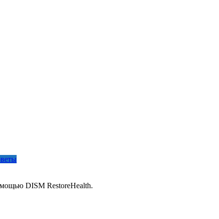
веты
омощью DISM RestoreHealth.