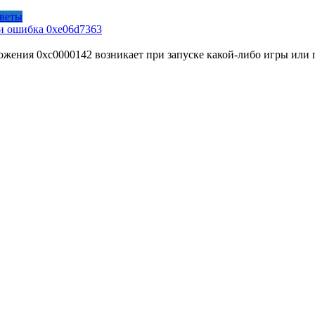
веты
ли ошибка 0xe06d7363
ожения 0xc0000142 возникает при запуске какой-либо игры или