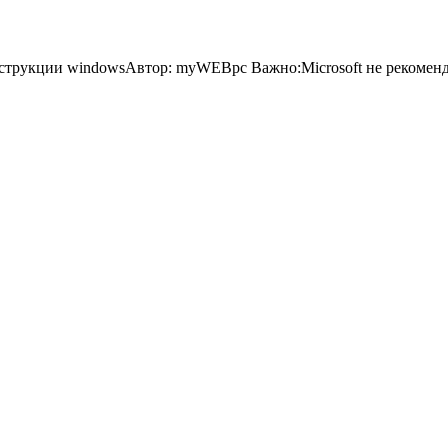
нструкции windowsАвтор: myWEBpc Важно:Microsoft не рекоменд