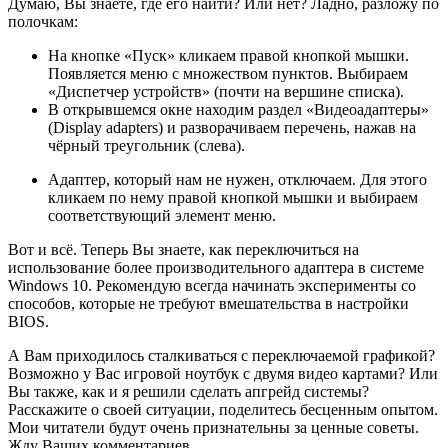
Думаю, Вы знаете, где его найти? Или нет? Ладно, разложу по
полочкам:
На кнопке «Пуск» кликаем правой кнопкой мышки.
Появляется меню с множеством пунктов. Выбираем
«Диспетчер устройств» (почти на вершине списка).
В открывшемся окне находим раздел «Видеоадаптеры»
(Display adapters) и разворачиваем перечень, нажав на
чёрный треугольник (слева).
Адаптер, который нам не нужен, отключаем. Для этого
кликаем по нему правой кнопкой мышки и выбираем
соответствующий элемент меню.
Вот и всё. Теперь Вы знаете, как переключиться на
использование более производительного адаптера в системе
Windows 10. Рекомендую всегда начинать эксперименты со
способов, которые не требуют вмешательства в настройки
BIOS.
А Вам приходилось сталкиваться с переключаемой графикой?
Возможно у Вас игровой ноутбук с двумя видео картами? Или
Вы также, как и я решили сделать апгрейд системы?
Расскажите о своей ситуации, поделитесь бесценным опытом.
Мои читатели будут очень признательны за ценные советы.
Жду Ваших комментариев.