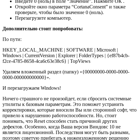
Введите 0 (ноль) в поле “Значение”.
Нажмите ОК .
Откройте окно параметра “CortanaConsent” и также
проверьте, чтобы было значение
0 (ноль).
Перезагрузите компьютер.
Дополнительно стоит попробовать:
По пути:
HKEY_LOCAL_MACHINE | SOFTWARE | Microsoft |
Windows | CurrentVersion | Explorer | FolderTypes | {ef87b4cb-
f2ce-4785-8658-4ca6c63e38c6} | TopViews
Удаляем вложенный раздел (папку) «{00000000-0000-0000-
0000-000000000000}».
И перезагружаем Windows!
Ничего страшного не произойдет, если сбросить системные
утилиты к базовым параметрам. Это поможет устранить
корректировки, которые вносили Вы или сторонний софт, что
привело к нарушению работоспособности. Но, стоит
понимать, что Reset способен стать причиной других
дефектов. Особенно, когда Ваша версия Виндовс 10 не
является лицензионной. Последствия могут быть разными,
поэтому советую прибегать к нижеизложенному решению