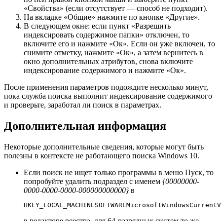
«Свойства» (если отсутствует — способ не подходит).
На вкладке «Общие» нажмите по кнопке «Другие».
В следующем окне: если пункт «Разрешить
индексировать содержимое папки» отключен, то
включите его и нажмите «Ок». Если он уже включен, то
снимите отметку, нажмите «Ок», а затем вернитесь в
окно дополнительных атрибутов, снова включите
индексирование содержимого и нажмите «Ок».
После применения параметров подождите несколько минут,
пока служба поиска выполнит индексирование содержимого
и проверьте, заработал ли поиск в параметрах.
Дополнительная информация
Некоторые дополнительные сведения, которые могут быть
полезны в контексте не работающего поиска Windows 10.
Если поиск не ищет только программы в меню Пуск, то
попробуйте удалить подраздел с именем
{00000000-
0000-0000-0000-000000000000}
в
HKEY_LOCAL_MACHINESOFTWAREMicrosoftWindowsCurrentV
в редакторе реестра, для 64-разрядных систем то же