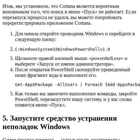
Итак, мы установили, что Cortana является вероятным
виновником того, что поиск в меню «Пуск» не работает. Если
перезапуск процесса не удался, вы можете попробовать
перерегистрировать приложение Cortana.
Для начала откройте проводник Windows и перейдите в
следующую папку:
C:WindowsSystem32WindowsPowerShellv1.0
Щелкните правой кнопкой мыши «powershell.exe» и
выберите «Запуск от имени администратора».
После открытия PowerShell скопируйте приведенный
ниже фрагмент кода и выполните его.
Get-AppXPackage -AllUsers | Foreach {Add-AppxPacka
Как только вы закончите выполнение команды, закройте
PowerShell, перезапустите вашу систему, и у вас снова
появится меню «Пуск».
5. Запустите средство устранения
неполадок Windows
Самое простое решение — использовать инструменты,