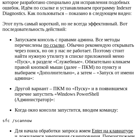
которое разработано специально для исправления подобных
ошибок. Идём
по ссылке
и устанавливаем программу Indexer
Diagnostics. Как пользоваться – показано в следующем видео:
Этот путь самый короткий, но не всегда эффективный. Вот
последовательность действий:
Запускаем консоль с правами админа. Все методы
перечислены
по ссылке
. Обычно рекомендую открывать
через поиск, но он у нас не работает. Поэтому стоит
найти нужную утилиту в списке приложений меню
«Пуск», в разделе «Служебные». Обязательно кликаем
правой кнопкой мыши (далее – ПКМ) по пункту и
выбираем «Дополнительно», а затем – «Запуск от имени
админа»:
Другой вариант – ПКМ по «Пуску» и в появившемся
перечне запустить «Windows PowerShell
(Администратор)»:
Когда окно консоли запустится, вводим команду:
sfc /scannow
Для начала обработки запроса жмем
Enter на клавиатуре
и дожидаемся завершения сканирования. Перезагружаем