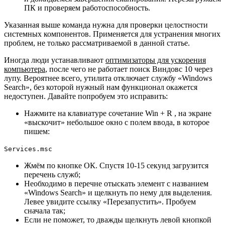
ПК и проверяем работоспособность.
Указанная выше команда нужна для проверки целостности
системных компонентов. Применяется для устранения многих
проблем, не только рассматриваемой в данной статье.
Иногда люди устанавливают
оптимизаторы для ускорения
компьютера
, после чего не работает поиск Виндовс 10 через
лупу. Вероятнее всего, утилита отключает службу «Windows
Search», без которой нужный нам функционал окажется
недоступен. Давайте попробуем это исправить:
Нажмите на клавиатуре сочетание
Win
+
R
, на экране
«выскочит» небольшое окно с полем ввода, в которое
пишем:
Services.msc
Жмём по кнопке ОК. Спустя 10-15 секунд загрузится
перечень служб;
Необходимо в перечне отыскать элемент с названием
«Windows Search» и щелкнуть по нему для выделения.
Левее увидите ссылку «Перезапустить». Пробуем
сначала так;
Если не поможет, то дважды щелкнуть левой кнопкой