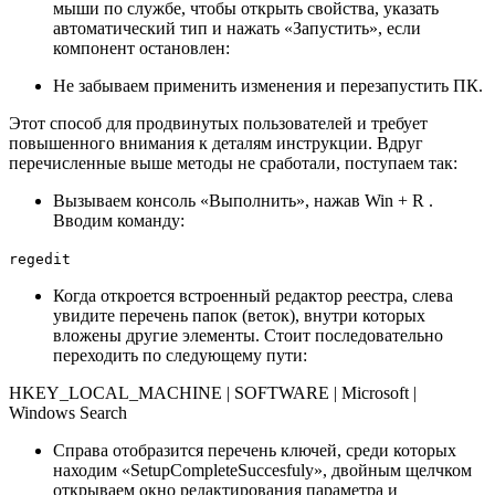
мыши по службе, чтобы открыть свойства, указать
автоматический тип и нажать «Запустить», если
компонент остановлен:
Не забываем применить изменения и перезапустить ПК.
Этот способ для продвинутых пользователей и требует
повышенного внимания к деталям инструкции. Вдруг
перечисленные выше методы не сработали, поступаем так:
Вызываем консоль «Выполнить», нажав
Win
+
R
.
Вводим команду:
regedit
Когда откроется встроенный редактор реестра, слева
увидите перечень папок (веток), внутри которых
вложены другие элементы. Стоит последовательно
переходить по следующему пути:
HKEY_LOCAL_MACHINE | SOFTWARE | Microsoft |
Windows Search
Справа отобразится перечень ключей, среди которых
находим «SetupCompleteSuccesfuly», двойным щелчком
открываем окно редактирования параметра и