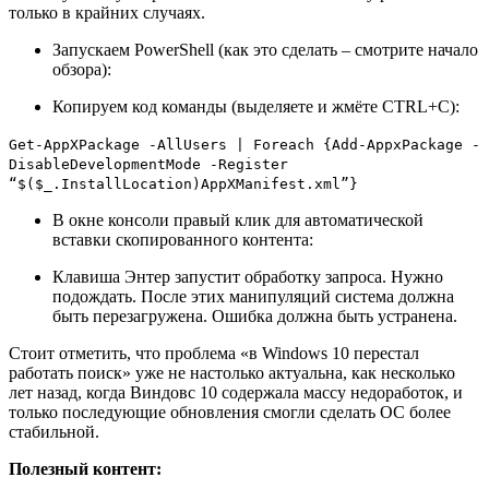
только в крайних случаях.
Запускаем PowerShell (как это сделать – смотрите начало
обзора):
Копируем код команды (выделяете и жмёте CTRL+C):
Get-AppXPackage -AllUsers | Foreach {Add-AppxPackage -
DisableDevelopmentMode -Register
“$($_.InstallLocation)AppXManifest.xml”}
В окне консоли правый клик для автоматической
вставки скопированного контента:
Клавиша
Энтер
запустит обработку запроса. Нужно
подождать. После этих манипуляций система должна
быть перезагружена. Ошибка должна быть устранена.
Стоит отметить, что проблема «в Windows 10 перестал
работать поиск» уже не настолько актуальна, как несколько
лет назад, когда Виндовс 10 содержала массу недоработок, и
только последующие обновления смогли сделать ОС более
стабильной.
Полезный контент: