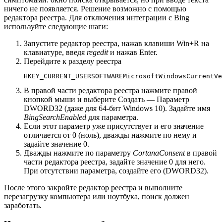
ничего не появляется. Решение возможно с помощью
редактора реестра. Для отключения интеграции с Bing
используйте следующие шаги:
Запустите редактор реестра, нажав клавиши Win+R на
клавиатуре, введя
regedit
и нажав Enter.
Перейдите к разделу реестра
HKEY_CURRENT_USERSOFTWAREMicrosoftWindowsCurrentVe
В правой части редактора реестра нажмите правой
кнопкой мыши и выберите Создать — Параметр
DWORD32 (даже для 64-бит Windows 10). Задайте имя
BingSearchEnabled
для параметра.
Если этот параметр уже присутствует и его значение
отличается от 0 (ноль), дважды нажмите по нему и
задайте значение 0.
Дважды нажмите по параметру
CortanaConsent
в правой
части редактора реестра, задайте значение 0 для него.
При отсутствии параметра, создайте его (DWORD32).
После этого закройте редактор реестра и выполните
перезагрузку компьютера или ноутбука, поиск должен
заработать.