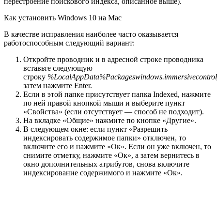
перестроение поискового индекса, описанное выше).
Как установить Windows 10 на Mac
В качестве исправления наиболее часто оказывается
работоспособным следующий вариант:
Откройте проводник и в адресной строке проводника
вставьте следующую
строку
%LocalAppData%Packageswindows.immersivecontrol
затем нажмите Enter.
Если в этой папке присутствует папка Indexed, нажмите
по ней правой кнопкой мыши и выберите пункт
«Свойства» (если отсутствует — способ не подходит).
На вкладке «Общие» нажмите по кнопке «Другие».
В следующем окне: если пункт «Разрешить
индексировать содержимое папки» отключен, то
включите его и нажмите «Ок». Если он уже включен, то
снимите отметку, нажмите «Ок», а затем вернитесь в
окно дополнительных атрибутов, снова включите
индексирование содержимого и нажмите «Ок».