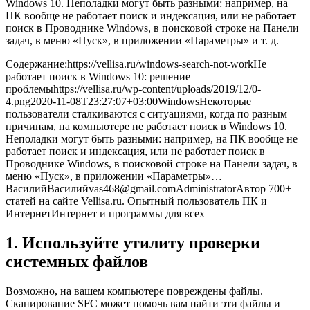
Windows 10. Неполадки могут быть разными: например, на
ПК вообще не работает поиск и индексация, или не работает
поиск в Проводнике Windows, в поисковой строке на Панели
задач, в меню «Пуск», в приложении «Параметры» и т. д.
Содержание:
https://vellisa.ru/windows-search-not-work
Не
работает поиск в Windows 10: решение
проблемы
https://vellisa.ru/wp-content/uploads/2019/12/0-
4.png
2020-11-08T23:27:07+03:00
Windows
Некоторые
пользователи сталкиваются с ситуациями, когда по разным
причинам, на компьютере не работает поиск в Windows 10.
Неполадки могут быть разными: например, на ПК вообще не
работает поиск и индексация, или не работает поиск в
Проводнике Windows, в поисковой строке на Панели задач, в
меню «Пуск», в приложении «Параметры»…
Василий
Василий
vas468@gmail.com
Administrator
Автор 700+
статей на сайте Vellisa.ru. Опытный пользователь ПК и
Интернет
Интернет и программы для всех
1. Используйте утилиту проверки
системных файлов
Возможно, на вашем компьютере повреждены файлы.
Сканирование SFC может помочь вам найти эти файлы и