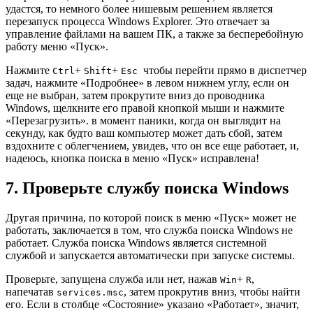
удастся, то немного более нишевым решением является
перезапуск процесса Windows Explorer. Это отвечает за
управление файлами на вашем ПК, а также за бесперебойную
работу меню «Пуск».
Нажмите
+
+
чтобы перейти прямо в диспетчер
Ctrl
Shift
Esc
задач, нажмите «Подробнее» в левом нижнем углу, если он
еще не выбран, затем прокрутите вниз до проводника
Windows, щелкните его правой кнопкой мыши и нажмите
«Перезагрузить». в момент паники, когда он выглядит на
секунду, как будто ваш компьютер может дать сбой, затем
вздохните с облегчением, увидев, что он все еще работает, и,
надеюсь, кнопка поиска в меню «Пуск» исправлена!
7. Проверьте службу поиска Windows
Другая причина, по которой поиск в меню «Пуск» может не
работать, заключается в том, что служба поиска Windows не
работает. Служба поиска Windows является системной
службой и запускается автоматически при запуске системы.
Проверьте, запущена служба или нет, нажав
+
,
Win
R
напечатав
, затем прокрутив вниз, чтобы найти
services.msc
его. Если в столбце «Состояние» указано «Работает», значит,