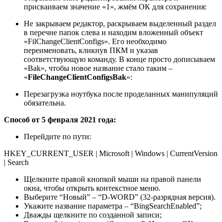
присваиваем значение «1», жмём ОК для сохранения:
Не закрываем редактор, раскрываем выделенный раздел
в перечне папок слева и находим вложенный объект
«FilChangeClientConfigs». Его необходимо
переименовать, кликнув ПКМ и указав
соответствующую команду. В конце просто дописываем
«Bak», чтобы новое название стало таким –
«
FileChangeClientConfigsBak
»:
Перезагрузка ноутбука после проделанных манипуляций
обязательна.
Способ от 5 февраля 2021 года:
Перейдите по пути:
HKEY_CURRENT_USER |
Microsoft |
Windows |
CurrentVersion
|
Search
Щелкните правой кнопкой мыши на правой панели
окна, чтобы открыть контекстное меню.
Выберите “Новый” –
“D-WORD” (32-разрядная версия).
Укажите название параметра – “BingSearchEnabled”;
Дважды щелкните по созданной записи;