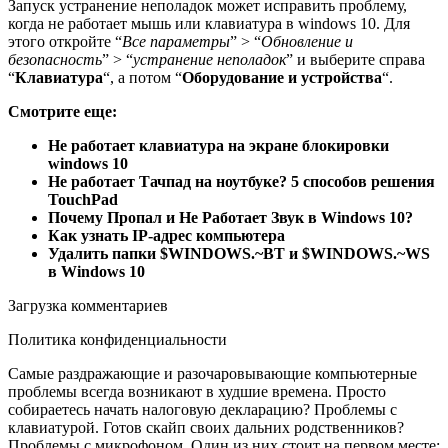
Запуск устранение неполадок может исправить проблему,
когда не работает мышь или клавиатура в windows 10. Для
этого откройте “
Все параметры
” > “
Обновление и
безопасность
” > “
устранение неполадок
” и выберите справа
“
Клавиатура
“, а потом “
Оборудование и устройства
“.
Смотрите еще:
Не работает клавиатура на экране блокировки
windows 10
Не работает Тачпад на ноутбуке? 5 способов решения
TouchPad
Почему Пропал и Не Работает Звук в Windows 10?
Как узнать IP-адрес компьютера
Удалить папки $WINDOWS.~BT и $WINDOWS.~WS
в Windows 10
Загрузка комментариев
Политика конфиденциальности
Самые раздражающие и разочаровывающие компьютерные
проблемы всегда возникают в худшие времена. Просто
собираетесь начать налоговую декларацию? Проблемы с
клавиатурой. Готов скайп своих дальних родственников?
Проблемы с микрофоном. Один из них стоит на первом месте: