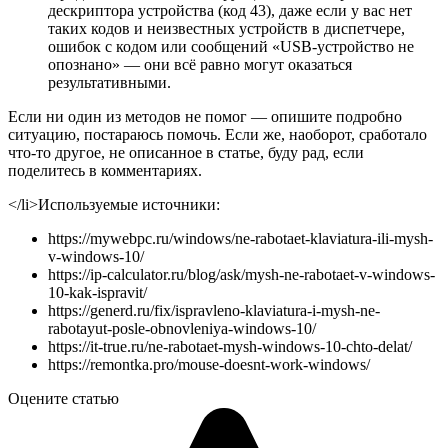
дескриптора устройства (код 43), даже если у вас нет
таких кодов и неизвестных устройств в диспетчере,
ошибок с кодом или сообщений «USB-устройство не
опознано» — они всё равно могут оказаться
результативными.
Если ни один из методов не помог — опишите подробно
ситуацию, постараюсь помочь. Если же, наоборот, сработало
что-то другое, не описанное в статье, буду рад, если
поделитесь в комментариях.
</li>
Используемые источники:
https://mywebpc.ru/windows/ne-rabotaet-klaviatura-ili-mysh-
v-windows-10/
https://ip-calculator.ru/blog/ask/mysh-ne-rabotaet-v-windows-
10-kak-ispravit/
https://generd.ru/fix/ispravleno-klaviatura-i-mysh-ne-
rabotayut-posle-obnovleniya-windows-10/
https://it-true.ru/ne-rabotaet-mysh-windows-10-chto-delat/
https://remontka.pro/mouse-doesnt-work-windows/
Оцените статью