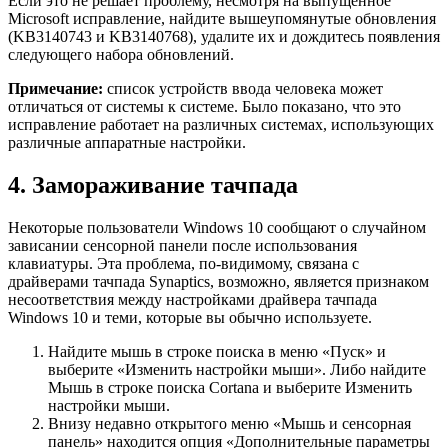
Если это не решает проблему, несмотря на выпущенное
Microsoft исправление, найдите вышеупомянутые обновления
(KB3140743 и KB3140768), удалите их и дождитесь появления
следующего набора обновлений.
Примечание:
список устройств ввода человека может
отличаться от системы к системе. Было показано, что это
исправление работает на различных системах, использующих
различные аппаратные настройки.
4. Замораживание тачпада
Некоторые пользователи Windows 10 сообщают о случайном
зависании сенсорной панели после использования
клавиатуры. Эта проблема, по-видимому, связана с
драйверами тачпада Synaptics, возможно, является признаком
несоответствия между настройками драйвера тачпада
Windows 10 и теми, которые вы обычно используете.
Найдите мышь в строке поиска в меню «Пуск» и
выберите «Изменить настройки мыши». Либо найдите
Мышь в строке поиска Cortana и выберите Изменить
настройки мыши.
Внизу недавно открытого меню «Мышь и сенсорная
панель» находится опция «Дополнительные параметры