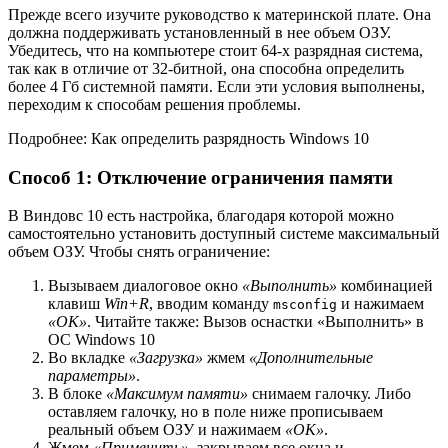
Прежде всего изучите руководство к материнской плате. Она
должна поддерживать установленный в нее объем ОЗУ.
Убедитесь, что на компьютере стоит 64-х разрядная система,
так как в отличие от 32-битной, она способна определить
более 4 Гб системной памяти. Если эти условия выполнены,
переходим к способам решения проблемы.
Подробнее: Как определить разрядность Windows 10
Способ 1: Отключение ограничения памяти
В Виндовс 10 есть настройка, благодаря которой можно
самостоятельно установить доступный системе максимальный
объем ОЗУ. Чтобы снять ограничение:
Вызываем диалоговое окно
«Выполнить»
комбинацией
клавиш
Win+R
, вводим команду
и нажимаем
msconfig
«OK»
. Читайте также: Вызов оснастки «Выполнить» в
ОС Windows 10
Во вкладке
«Загрузка»
жмем
«Дополнительные
параметры»
.
В блоке
«Максимум памяти»
снимаем галочку. Либо
оставляем галочку, но в поле ниже прописываем
реальный объем ОЗУ и нажимаем
«OK»
.
Жмем
«Применить»
, закрываем все окна и