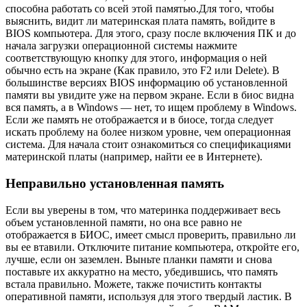
способна работать со всей этой памятью.
Для того, чтобы
выяснить, видит ли материнская плата память, войдите в
BIOS компьютера. Для этого, сразу после включения ПК и до
начала загрузки операционной системы нажмите
соответствующую кнопку для этого, информация о ней
обычно есть на экране (Как правило, это F2 или Delete). В
большинстве версиях BIOS информацию об установленной
памяти вы увидите уже на первом экране.
Если в биос видна
вся память, а в Windows — нет, то ищем проблему в Windows.
Если же память не отображается и в биосе, тогда следует
искать проблему на более низком уровне, чем операционная
система. Для начала стоит ознакомиться со спецификациями
материнской платы (например, найти ее в Интернете).
Неправильно установленная память
Если вы уверены в том, что материнка поддерживает весь
объем установленной памяти, но она все равно не
отображается в БИОС, имеет смысл проверить, правильно ли
вы ее втавили. Отключите питание компьютера, откройте его,
лучше, если он заземлен. Выньте планки памяти и снова
поставьте их аккуратно на место, убедившись, что память
встала правильно. Можете, также почистить контакты
оперативной памяти, используя для этого твердый ластик. В