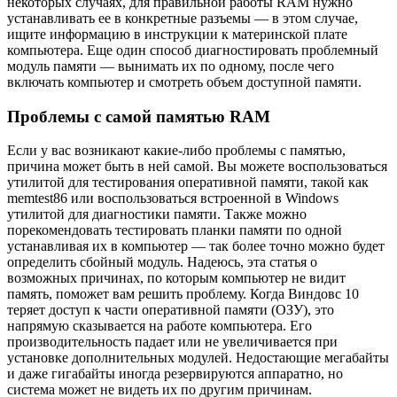
некоторых случаях, для правильной работы RAM нужно
устанавливать ее в конкретные разъемы — в этом случае,
ищите информацию в инструкции к материнской плате
компьютера. Еще один способ диагностировать проблемный
модуль памяти — вынимать их по одному, после чего
включать компьютер и смотреть объем доступной памяти.
Проблемы с самой памятью RAM
Если у вас возникают какие-либо проблемы с памятью,
причина может быть в ней самой. Вы можете воспользоваться
утилитой для тестирования оперативной памяти, такой как
memtest86 или воспользоваться встроенной в Windows
утилитой для диагностики памяти. Также можно
порекомендовать тестировать планки памяти по одной
устанавливая их в компьютер — так более точно можно будет
определить сбойный модуль. Надеюсь, эта статья о
возможных причинах, по которым компьютер не видит
память, поможет вам решить проблему. Когда Виндовс 10
теряет доступ к части оперативной памяти (ОЗУ), это
напрямую сказывается на работе компьютера. Его
производительность падает или не увеличивается при
установке дополнительных модулей. Недостающие мегабайты
и даже гигабайты иногда резервируются аппаратно, но
система может не видеть их по другим причинам.