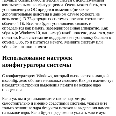
таблицы совместимости версий систем с используемыми
компьютерными конфигурациями. Очень может быть, что
установленную ОС придется поменять (никакие
дополнительные действия в данном случае эффекта не
возымеют). В 32-разрядных системах потолок составляет
обычно 4 Гб. Все, что будет установлено свыше, и
определится как память, зарезервированная аппаратно. Как
убрать (в Windows 10, например) такой нонсенс, думается, уже
понятно. Если система не поддерживает установку большего
объема ОЗУ, то и пытаться нечего. Меняйте систему или
убирайте планки памяти.
Использование настроек
конфигуратора системы
С конфигуратором Windows, который вызывается командой
msconfig, дело обстоит несколько сложнее. Как раз именно тут
находятся настройки выделения памяти на каждое ядро
процессора.
Если уж вы и устанавливаете такие параметры
самостоятельно и именно средствами системы, указывайте
только основные ядра без учета потоков и выделения памяти
на каждое ядро. Если будет предложено указать максимум