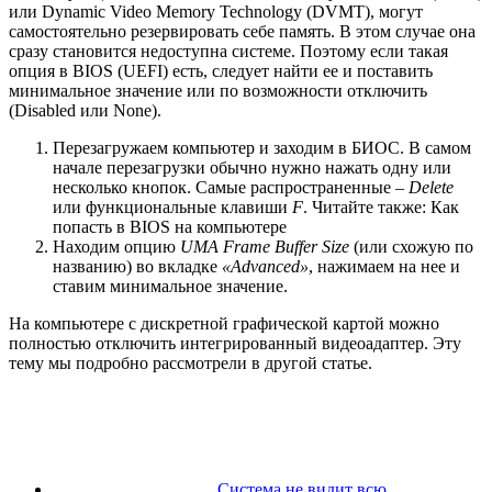
или Dynamic Video Memory Technology (DVMT), могут
самостоятельно резервировать себе память. В этом случае она
сразу становится недоступна системе. Поэтому если такая
опция в BIOS (UEFI) есть, следует найти ее и поставить
минимальное значение или по возможности отключить
(Disabled или None).
Перезагружаем компьютер и заходим в БИОС. В самом
начале перезагрузки обычно нужно нажать одну или
несколько кнопок. Самые распространенные –
Delete
или функциональные клавиши
F
. Читайте также: Как
попасть в BIOS на компьютере
Находим опцию
UMA Frame Buffer Size
(или схожую по
названию) во вкладке
«Advanced»
, нажимаем на нее и
ставим минимальное значение.
На компьютере с дискретной графической картой можно
полностью отключить интегрированный видеоадаптер. Эту
тему мы подробно рассмотрели в другой статье.
Система не видит всю