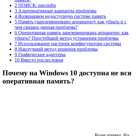
2 ПОИСК: msconfig
3 Альтернативные варианты проблемы
4 Возвращаем недоступную системе память
5 Память (зарезервировано аппаратно): как убрать и с
чем связана данная проблема?
6 Оперативная память зарезервирована аппаратно: как
убрать? Простейший метод устранения проблемы
7 Использование настроек конфигуратора системы
8 Наилучший метод решения проблемы
9 Графические адаптеры
10 Вместо послесловия
Почему на Windows 10 доступна не вся
оперативная память?
Всем привет. На