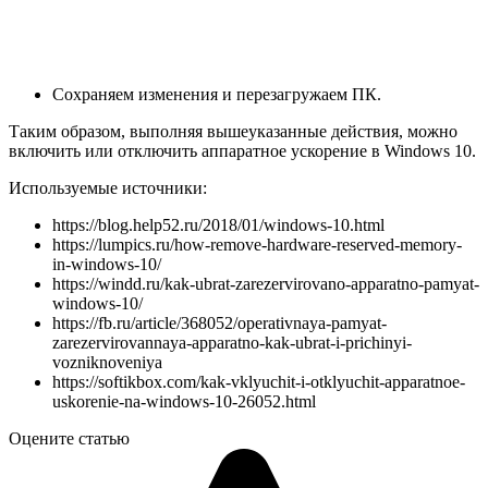
Сохраняем изменения и перезагружаем ПК.
Таким образом, выполняя вышеуказанные действия, можно
включить или отключить аппаратное ускорение в Windows 10.
Используемые источники:
https://blog.help52.ru/2018/01/windows-10.html
https://lumpics.ru/how-remove-hardware-reserved-memory-
in-windows-10/
https://windd.ru/kak-ubrat-zarezervirovano-apparatno-pamyat-
windows-10/
https://fb.ru/article/368052/operativnaya-pamyat-
zarezervirovannaya-apparatno-kak-ubrat-i-prichinyi-
vozniknoveniya
https://softikbox.com/kak-vklyuchit-i-otklyuchit-apparatnoe-
uskorenie-na-windows-10-26052.html
Оцените статью