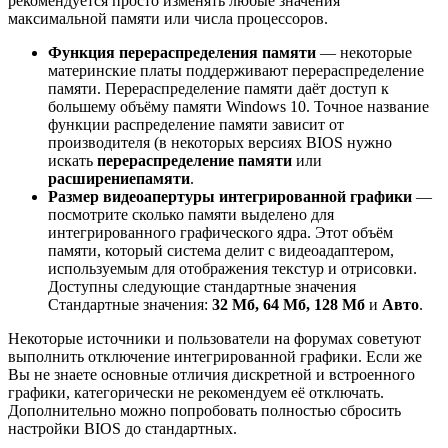
рекомендуется просто изменять любые значения
максимальной памяти или
числа процессоров.
Функция перераспределения памяти
— некоторые
материнские платы поддерживают перераспределение
памяти. Перераспределение памяти даёт доступ к
большему объёму памяти Windows 10. Точное название
функции распределение памяти зависит от
производителя (в некоторых версиях BIOS нужно
искать
перераспределение памяти
или
расширение
памяти
.
Размер видеоапертуры интегрированной графики
—
посмотрите сколько памяти выделено для
интегрированного графического ядра. Этот объём
памяти, который система делит с видеоадаптером,
используемым для отображения текстур и отрисовки.
Доступны следующие стандартные значения
Стандартные значения:
32 Мб, 64 Мб, 128 Мб
и
Авто
.
Некоторые источники и пользователи на форумах советуют
выполнить отключение интегрированной графики. Если же
Вы не знаете основные отличия дискретной и встроенного
графики, категорически не рекомендуем её отключать.
Дополнительно можно попробовать полностью сбросить
настройки BIOS до стандартных.