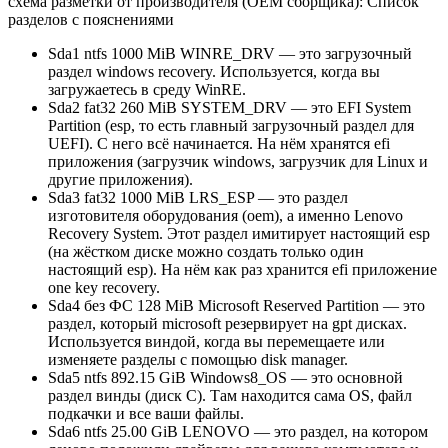
схема разметки от производителя (OEM сборщика): Список
разделов с пояснениями
Sda1 ntfs 1000 MiB WINRE_DRV — это загрузочный
раздел windows recovery. Используется, когда вы
загружаетесь в среду WinRE.
Sda2 fat32 260 MiB SYSTEM_DRV — это EFI System
Partition (esp, то есть главный загрузочный раздел для
UEFI). С него всё начинается. На нём хранятся efi
приложения (загрузчик windows, загрузчик для Linux и
другие приложения).
Sda3 fat32 1000 MiB LRS_ESP — это раздел
изготовителя оборудования (oem), а именно Lenovo
Recovery System. Этот раздел имитирует настоящий esp
(на жёстком диске можно создать только один
настоящий esp). На нём как раз хранится efi приложение
one key recovery.
Sda4 без ФС 128 MiB Microsoft Reserved Partition — это
раздел, который microsoft резервирует на gpt дисках.
Используется виндой, когда вы перемещаете или
изменяете разделы с помощью disk manager.
Sda5 ntfs 892.15 GiB Windows8_OS — это основной
раздел винды (диск C). Там находится сама OS, файл
подкачки и все ваши файлы.
Sda6 ntfs 25.00 GiB LENOVO — это раздел, на котором