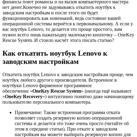
финансы поют романсы и на вызов компьютерного мастера
нет денег.Конечно не задумываясь откатить ноутбук к
заводским настройкам и после этого он будет
функционировать как новенький, ведь состояние вашей
операционной системы вернётся к первоначальному.
А если у
вас ноутбук Lenovo, то делается это проще простого, вам
нужно всего лишь
нажать
одну маленькую кнопочку – OneKey
Rescue System. И стоило насчёт этого писать статью?
Как откатить ноутбук Lenovo к
заводским настройкам
Откатить ноутбук Lenovo к заводским настройкам проще, чем
ноутбук любого другого производителя. Встроенное в
ноутбуки Lenovo фирменное программное
обеспечение «
OneKey Rescue System
» (иногда ещё называют
«
OneKey Recovery
») интуитивно понятно даже начинающему
пользователю персонального компьютера.
Примечание
: Также встроенная программа отката
позволяет создать резервную копию операционной
системы и делается это тоже очень просто
(читайте об
этом в середине статьи)
. При откате к заводским
настройкам вы можете выбирать резервную копию для