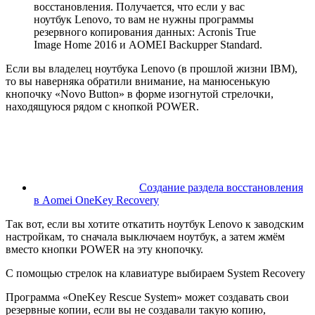
восстановления. Получается, что если у вас
ноутбук
Lenovo,
то вам не нужны программы
резервного копирования данных: Acronis True
Image Home 2016 и AOMEI Backupper Standard.
Если вы владелец ноутбука Lenovo (в прошлой жизни IBM),
то вы наверняка обратили внимание, на манюсенькую
кнопочку «Novo Button» в форме изогнутой стрелочки,
находящуюся рядом с кнопкой POWER.
Создание раздела восстановления
в Aomei OneKey Recovery
Так вот, если вы хотите откатить ноутбук
Lenovo к заводским
настройкам, то сначала в
ы
ключаем ноутбук, а затем жмём
вместо кнопки
POWER
на эту кнопочку.
С помощью стрелок на клавиатуре выбираем
System Recovery
Программа
«
OneKey Rescue System
»
может создавать свои
резервные копии, если вы не создавали такую копию,