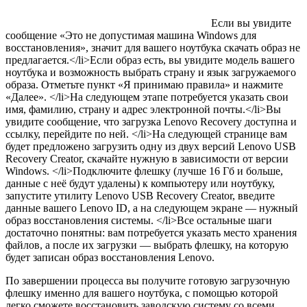
Если вы увидите
сообщение «Это не допустимая машина Windows для
восстановления», значит для вашего ноутбука скачать образ не
предлагается.</li>Если образ есть, вы увидите модель вашего
ноутбука и возможность выбрать страну и язык загружаемого
образа. Отметьте пункт «Я принимаю правила» и нажмите
«Далее». </li>На следующем этапе потребуется указать свои
имя, фамилию, страну и адрес электронной почты.</li>Вы
увидите сообщение, что загрузка Lenovo Recovery доступна и
ссылку, перейдите по ней. </li>На следующей странице вам
будет предложено загрузить одну из двух версий Lenovo USB
Recovery Creator, скачайте нужную в зависимости от версии
Windows. </li>Подключите флешку (лучше 16 Гб и больше,
данные с неё будут удалены) к компьютеру или ноутбуку,
запустите утилиту Lenovo USB Recovery Creator, введите
данные вашего Lenovo ID, а на следующем экране — нужный
образ восстановления системы. </li>Все остальные шаги
достаточно понятны: вам потребуется указать место хранения
файлов, а после их загрузки — выбрать флешку, на которую
будет записан образ восстановления Lenovo.
По завершении процесса вы получите готовую загрузочную
флешку именно для вашего ноутбука, с помощью которой
легко сможете восстановить заводскую систему со всеми