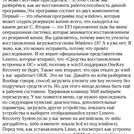
разберёмся, как же восстановить работоспособность данной
программы.Эта программа состоит из двух компонентов.
Первый — это обычная программа под windows, которая
может создать резервную копию всего, что находится на
вашем диске C. Вторая — это EFI приложение (как бы мини
операционная система), которая занимается восстановлением
из резервной копии. Вы удивляетесь,
почему вместо утилиты
восстановления загружается снова Windows 10?
А я уже нет. Я
знаю, как это можно исправить, потому что провёл
расследование. И не верьте официальным представителям
Lenovo, которые втирают, что «Средства восстановления
встроены в ОС» win8, поэтому в win10 поддержки OneKey
Recovery не будет. Также они втирают, что при откате до win8
у вас заработает OKR. Это не так. Давайте во всём разберёмся.
Вообще говоря, способ загрузить утилиту one key recovery без
подручных средств есть. Но для этого винда должна быть ещё
в рабочем состоянии. Удерживая клавишу Shift выбираем
перезагрузку. У вас появится меню, где нужно проследовать
по следующим пунктам: диагностика, дополнительные
параметры, загрузить другие устройства, показать ещё
устройства и выберите отобразившийся пункт Lenovo
Recovery System (если у вас меню на английском, то либо
догадайтесь, либо измените локаль bcd из под windows).
Перед тем, как устанавливать Linux, я посмотрел как устроена