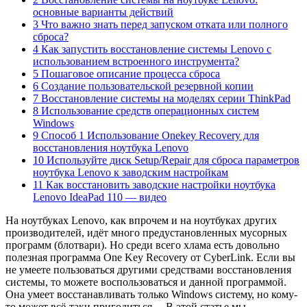
основные варианты действий
3 Что важно знать перед запуском отката или полного
сброса?
4 Как запустить восстановление системы Lenovo с
использованием встроенного инструмента?
5 Пошаговое описание процесса сброса
6 Создание пользовательской резервной копии
7 Восстановление системы на моделях серии ThinkPad
8 Использование средств операционных систем
Windows
9 Способ 1 Использование Onekey Recovery для
восстановления ноутбука Lenovo
10 Используйте диск Setup/Repair для сброса параметров
ноутбука Lenovo к заводским настройкам
11 Как восстановить заводские настройки ноутбука
Lenovo IdeaPad 110 — видео
На ноутбуках Lenovo, как впрочем и на ноутбуках других
производителей, идёт много предустановленных мусорных
программ (блотвари). Но среди всего хлама есть довольно
полезная программа One Key Recovery от CyberLink. Если вы
не умеете пользоваться другими средствами восстановления
системы, то можете воспользоваться и данной программой.
Она умеет восстанавливать только Windows систему, но кому-
то может всё-таки пригодиться… В этой статье мы