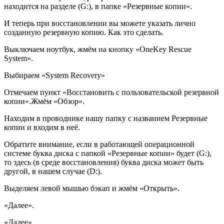
находится на разделе (G:), в папке
«
Резервные копии
»
.
И теперь при восстановлении вы можете указать лично
созданную резервную копию. Как это сделать.
Выключаем ноутбук, жмём на кнопку
«
OneKey Rescue
System
»
.
Выбираем
«
System Recovery
»
Отмечаем пункт
«
Восстановить с пользовательской резервной
копии
»
.Жмём
«
Обзор
»
.
Находим в проводнике нашу папку с названием Резервные
копии и входим в неё.
Обратите внимание, если в работающей операционной
системе буква диска с папкой
«
Резервные копии
»
будет (G:),
то здесь (в среде восстановления) буква диска может быть
другой, в нашем случае (D:).
Выделяем левой мышью бэкап и жмём
«
Открыть
»
.
«
Далее
»
.
«
Далее
»
.