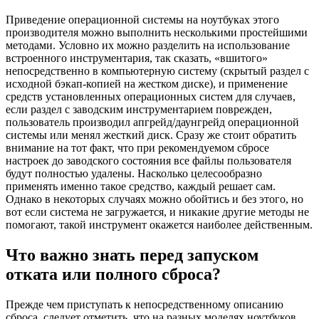
Приведение операционной системы на ноутбуках этого
производителя можно выполнить несколькими простейшими
методами. Условно их можно разделить на использование
встроенного инструментария, так сказать, «вшитого»
непосредственно в компьютерную систему (скрытый раздел с
исходной бэкап-копией на жестком диске), и применение
средств установленных операционных систем для случаев,
если раздел с заводским инструментарием поврежден,
пользователь производил апгрейд/даунгрейд операционной
системы или менял жесткий диск. Сразу же стоит обратить
внимание на тот факт, что при рекомендуемом сбросе
настроек до заводского состояния все файлы пользователя
будут полностью удалены. Насколько целесообразно
применять именно такое средство, каждый решает сам.
Однако в некоторых случаях можно обойтись и без этого, но
вот если система не загружается, и никакие другие методы не
помогают, такой инструмент окажется наиболее действенным.
Что важно знать перед запуском
отката или полного сброса?
Прежде чем приступать к непосредственному описанию
сброса, следует отметить, что на разных моделях ноутбуков