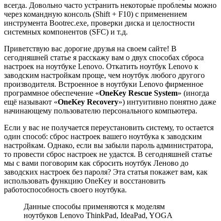
всегда. Довольно часто устранить некоторые проблемы можно
через командную консоль (Shift + F10) с применением
инструмента Bootrec.exe, проверки диска и целостности
системных компонентов (SFC) и т.д.
Приветствую вас дорогие друзья на своем сайте! В
сегодняшней статье я расскажу вам о двух способах сброса
настроек на ноутбуке Lenovo. Откатить ноутбук Lenovo к
заводским настройкам проще, чем ноутбук любого другого
производителя. Встроенное в ноутбуки Lenovo фирменное
программное обеспечение «
OneKey Rescue System
» (иногда
ещё называют «
OneKey Recovery
») интуитивно понятно даже
начинающему пользователю персонального компьютера.
Если у вас не получается переустановить систему, то остается
один способ: сброс настроек вашего ноутбука к заводским
настройкам. Однако, если вы забыли пароль администратора,
то провести сброс настроек не удастся. В сегодняшней статье
мы с вами поговорим как сбросить ноутбук Леново до
заводских настроек без пароля? Эта статья покажет вам, как
использовать функцию OneKey и восстановить
работоспособность своего ноутбука.
Данные способы применяются к моделям
ноутбуков Lenovo ThinkPad, IdeaPad, YOGA