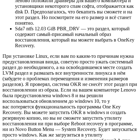
леново положили драйверы для вашего компьютера и
установщики некоторого спам софта, отображается как
disk D. Предполагалось, что бекапить вы сможете и на
этот раздел. Но посмотрите на его размер и всё станет
понятно.
Sda7 ntfs 12.03 GiB PBR_DRV — это раздел, который
содержит самый-присамый начальный образ
восстановления, который вы можете выбрать в OneKey
Recovery.
При установке Linux, если вам по каким-то причинам нужна
предустановленная винда, советую просто ужать системный
раздел до необходимого, а на освободившемся месте создать
LVM раздел и размазать все внутренности линукса в нём
(забудете о проблемах перемещения и изменения размеров
разделов). Я проверял, система OKR не снесёт этот раздел при
восстановлении из образа. Если на вашем компьютере Lenovo
была предустановлена windows 8 и вы решили
воспользоваться обновлением до windows 10, то у
вас
потеряется функциональность программы One Key
Recovery
. Вы можете запустить OKR в windows и создать
резервную копию, но вы не сможете запустить утилиту
восстановления ни при выборе Reboot recovery в программе,
ни из Novo Button Menu — System Recovery. Будет запускаться
просто windows. Как же загрузиться в утилиту