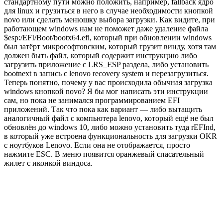
стандартному пути можно положить, например, fallback ядро
для linux и грузиться в него в случае необходимости кнопкой
novo или сделать менюшку выбора загрузки. Как видите, при
работающем windows нам не поможет даже удаление файла
$esp:/EFI/Boot/bootx64.efi, который при обновлении windows
был затёрт микрософтовским, который грузит винду, хотя там
должен быть файл, который содержит инструкцию либо
загрузить приложение с LRS_ESP раздела, либо установить
bootnext в запись с lenovo recovery system и перезагрузиться.
Теперь понятно, почему у вас происходила обычная загрузка
windows кнопкой novo? Я бы мог написать эти инструкции
сам, но пока не занимался программированием EFI
приложений. Так что пока как вариант — либо вытащить
аналогичный файл с компьютера lenovo, который ещё не был
обновлён до windows 10, либо можно установить туда rEFInd,
в который уже встроена функциональность для загрузки OKR
с ноутбуков Lenovo. Если она не отображается, просто
нажмите ESC. В меню появится оранжевый спасательный
жилет с иконкой виндоса.