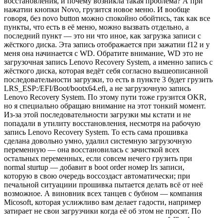
восстановления, и почему возникла такая проблема? А при
нажатии кнопки Novo, грузится новое меню. И вообще
говоря, без novo button можно спокойно обойтись, так как все
пункты, что есть в её меню, можно вызвать отдельно, а
последний пункт — это ни что иное, как загрузка записи с
жёсткого диска. Эта запись отображается при зажатии f12 и у
меня она начинается с WD. Обратите внимание, WD это не
загрузочная запись Lenovo Recovery System, а именно запись с
жёсткого диска, которая ведёт себя согласно вышеописанной
последовательности загрузки, то есть в пункте 3 будет грузить
LRS_ESP:/EFI/Boot/bootx64.efi, а не загрузочную запись
Lenovo Recovery System. По этому пути тоже грузится OKR,
но я специально обращаю внимание на этот тонкий момент.
Из-за этой последовательности загрузки мы кстати и не
попадали в утилиту восстановления, несмотря на рабочую
запись Lenovo Recovery System. То есть сама прошивка
сделана довольно умно, удалил системную загрузочную
переменную — она восстановилась с зачисткой всех
остальных переменных, если совсем нечего грузить при
normal sturtup — добавит в boot order номер lrs записи,
которую в свою очередь воссоздаст автоматически; при
печальной ситуациии прошивка пытается делать всё от неё
возможное. А
виновник всех танцев с бубном — компания
Micosoft
, которая услижливо вам делает гадости, например
затирает не свои загрузчики когда её об этом не просят. По