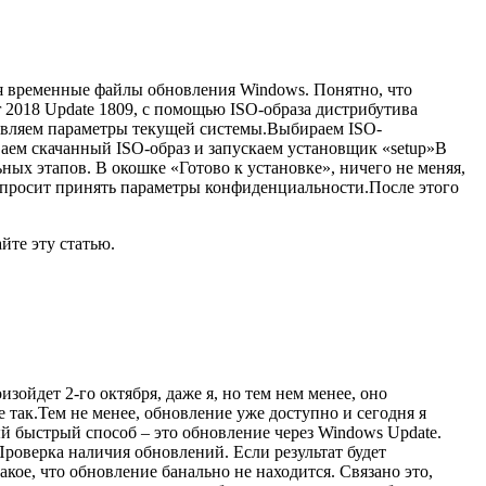
ся временные файлы обновления Windows. Понятно, что
r 2018 Update 1809, с помощью ISO-образа дистрибутива
тавляем параметры текущей системы.Выбираем ISO-
аем скачанный ISO-образ и запускаем установщик «setup»В
х этапов. В окошке «Готово к установке», ничего не меняя,
попросит принять параметры конфиденциальности.
После этого
йте эту статью.
зойдет 2-го октября, даже я, но тем нем менее, оно
е так.Тем не менее, обновление уже доступно и сегодня я
й быстрый способ – это обновление через Windows Update.
роверка наличия обновлений. Если результат будет
кое, что обновление банально не находится. Связано это,