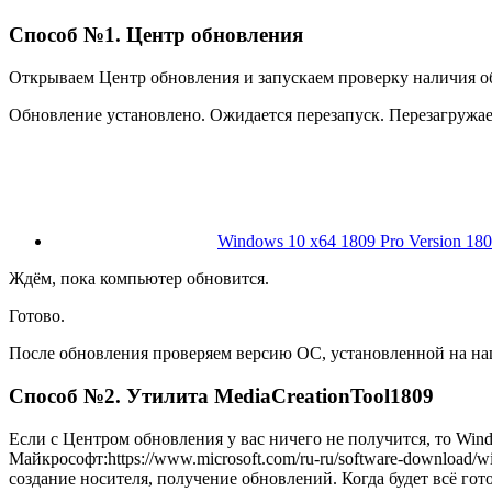
Способ №1. Центр обновления
Открываем Центр обновления и запускаем проверку наличия о
Обновление установлено. Ожидается перезапуск. Перезагружае
Windows 10 x64 1809 Pro Version 180
Ждём, пока компьютер обновится.
Готово.
После обновления проверяем версию ОС, установленной на на
Способ №2. Утилита MediaCreationTool1809
Если с Центром обновления у вас ничего не получится, то Win
Майкрософт:
https://www.microsoft.com/ru-ru/software-download/
создание носителя, получение обновлений. К
огда будет всё го