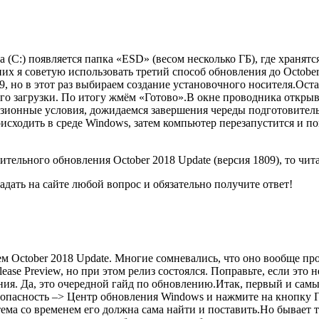
 (C:) появляется папка «ESD» (весом несколько ГБ), где хранят
их я советую использовать третий способ обновления до Octobe
9, но в этот раз выбираем создание установочного носителя.Ос
го загрузки. По итогу жмём «Готово».В окне проводника открыв
онные условия, дожидаемся завершения череды подготовительны
оисходить в среде Windows, затем компьютер перезапустится и 
ительного обновления October 2018 Update (версия 1809), то чита
дать на сайте любой вопрос и обязательно получите ответ!
м October 2018 Update. Многие сомневались, что оно вообще прои
ase Preview, но при этом релиз состоялся. Поправьте, если это н
ния. Да, это очередной гайд по обновлению.Итак, первый и самы
опасность –> Центр обновления Windows и нажмите на кнопку П
ема со временем его должна сама найти и поставить.Но бывает та