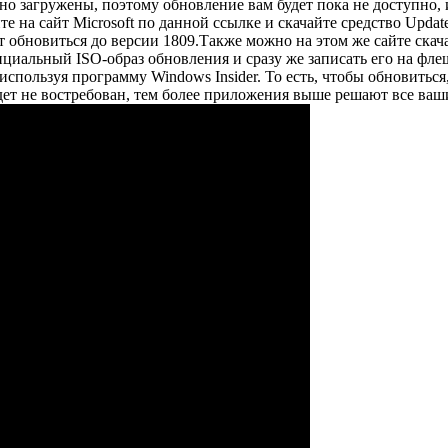
льно загружены, поэтому обновление вам будет пока не доступно,
 на сайт Microsoft по данной ссылке и скачайте средство Update
 обновиться до версии 1809.Также можно на этом же сайте скачат
фициальный ISO-образ обновления и сразу же записать его на фл
спользуя программу Windows Insider. То есть, чтобы обновиться,
дет не востребован, тем более приложения выше решают все ва