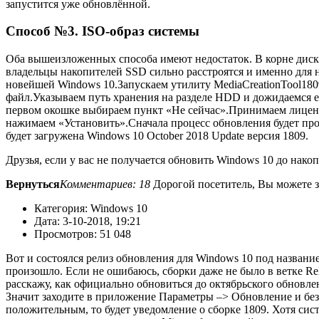
запустится уже обновлённой.
Способ №3. ISO-образ системы
Оба вышеизложенных способа имеют недостаток. В корне диска
владельцы накопителей SSD сильно расстроятся и именно для н
новейшей Windows 10.Запускаем утилиту MediaCreationTool180
файл.Указываем путь хранения на разделе HDD и дожидаемся е
первом окошке выбираем пункт «Не сейчас».Принимаем лицензи
нажимаем «Установить».
Сначала процесс обновления будет пр
будет загружена Windows 10 October 2018 Update версия 1809.
Друзья, если у вас не получается обновить Windows 10 до накоп
Вернуться
Комментариев: 18
Дорогой посетитель, Вы можете за
Категория: Windows 10
Дата: 3-10-2018, 19:21
Просмотров: 51 048
Вот и состоялся релиз обновления для Windows 10 под название
произошло. Если не ошибаюсь, сборки даже не было в ветке Rele
расскажу, как официально обновиться до октябрьского обновле
Значит заходите в приложение Параметры –> Обновление и без
положительным, то будет уведомление о сборке 1809. Хотя сист