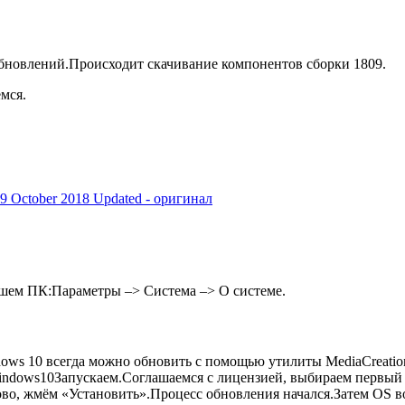
бновлений.Происходит скачивание компонентов сборки 1809.
мся.
9 October 2018 Updated - оригинал
шем ПК:Параметры –> Система –> О системе.
dows 10 всегда можно обновить с помощью утилиты MediaCreation
windows10
Запускаем.Соглашаемся с лицензией, выбираем первый 
тово, жмём «Установить».
Процесс обновления начался.Затем OS в