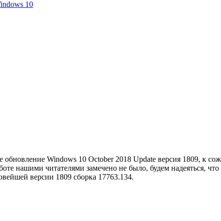
indows 10
ое обновление
Windows 10 October 2018 Update версия 1809, к с
боте нашими читателями замечено не было, б
удем надеяться, что
новейшей версии
1809 сборка 17763.134.