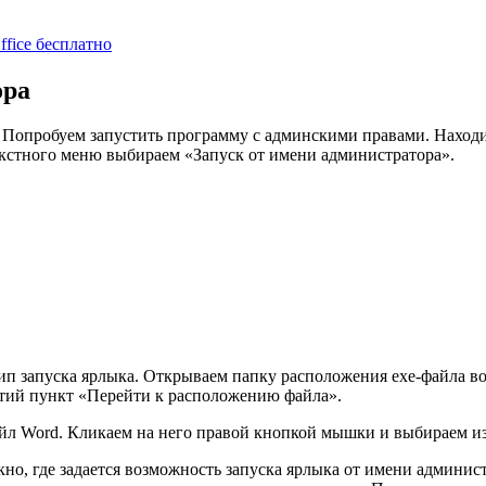
ffice бесплатно
ора
. Попробуем запустить программу с админскими правами. Наход
кстного меню выбираем «Запуск от имени администратора».
ип запуска ярлыка. Открываем папку расположения exe-файла во
етий пункт «Перейти к расположению файла».
айл Word. Кликаем на него правой кнопкой мышки и выбираем и
о, где задается возможность запуска ярлыка от имени админист