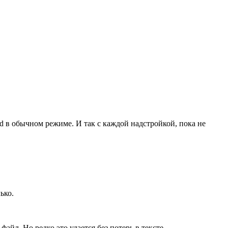
 в обычном режиме. И так с каждой надстройкой, пока не
ько.
йл. Но редко это удается без потерь в тексте.