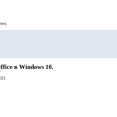
ows.
ffiсe в Windows 10.
2021