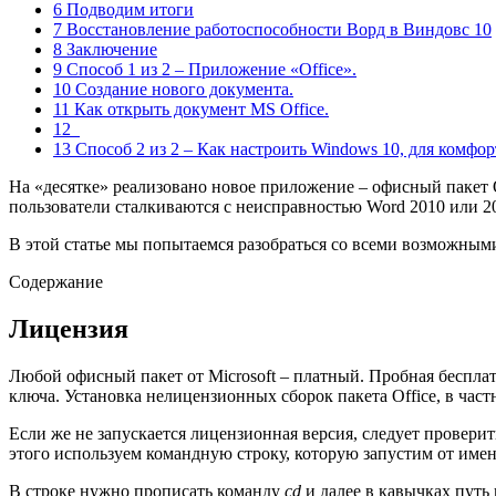
6 Подводим итоги
7 Восстановление работоспособности Ворд в Виндовс 10
8 Заключение
9 Способ 1 из 2 – Приложение «Office».
10 Создание нового документа.
11 Как открыть документ MS Office.
12
13 Способ 2 из 2 – Как настроить Windows 10, для комфо
На «десятке» реализовано новое приложение – офисный пакет Of
пользователи сталкиваются с неисправностью Word 2010 или 
В этой статье мы попытаемся разобраться со всеми возможными
Содержание
Лицензия
Любой офисный пакет от Microsoft – платный. Пробная беспла
ключа. Установка нелицензионных сборок пакета Office, в частн
Если же не запускается лицензионная версия, следует провер
этого используем командную строку, которую запустим от имен
В строке нужно прописать команду
cd
и далее в кавычках путь