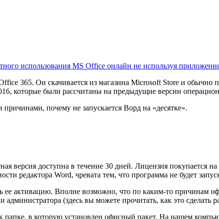
ртного использования MS Office онлайн не используя приложение
fice 365. Он скачивается из магазина Microsoft Store и обычно 
2016, которые были рассчитаны на предыдущие версии операцио
 причинами, почему не запускается Ворд на «десятке».
тная версия доступна в течение 30 дней. Лицензия покупается 
ости редактора Word, чревата тем, что программа не будет запус
ить ее активацию. Вполне возможно, что по каким-то причинам 
и администратора (здесь вы можете прочитать, как это сделать 
 к папке, в которую установлен офисный пакет. На нашем компью