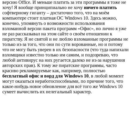
версию Office. И меньше платить за эти программы я тоже не
хочу! Я вообще принципиально не хочу
ничего платить
софтверному гиганту – достаточно того, что на моём
компьютере стоит платная ОС Windows 10. Здесь можно,
конечно, упомянуть о возможности использования
взломанной версии пакета программ «Офис», но лично я уже
не раз рассказывал на этом сайте о своём отношении к
пиратству. Я не святой и не люблю взломанные программы не
только из-за того, что они по сути ворованные, но и потому
что не могу быть уверен в их безопасности (что туда напихали
взломщики известно только им самим, и подозреваю, что
любой антивирус на них ругается далеко не из-за нарушения
авторских прав). К тому же пиратские программы, часто
красиво рекламируемые как, например, полностью
бесплатный офис и ворд для Windows 10
, в любой момент
могут оказаться неработоспособными, по причине того, что
какое-нибудь новое обновление для всё того же Windows 10
сумеет вычислить их нелегальный характер.