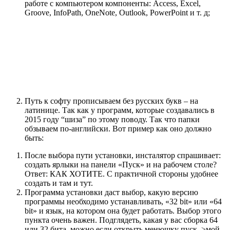
работе с компьютером компоненты: Access, Excel,
Groove, InfoPath, OneNote, Outlook, PowerPoint и т. д;
Путь к софту прописываем без русских букв – на
латинице. Так как у программ, которые создавались в
2015 году “шиза” по этому поводу. Так что папки
обзываем по-английски. Вот пример как оно должно
быть:
После выбора пути установки, инсталятор спрашивает:
создать ярлыки на панели «Пуск» и на рабочем столе?
Ответ: КАК ХОТИТЕ. С практичной стороны удобнее
создать и там и тут.
Программа установки даст выбор, какую версию
программы необходимо устанавливать, «32 bit» или «64
bit» и язык, на котором она будет работать. Выбор этого
пункта очень важен. Подглядеть, какая у вас сборка 64
или 32 бита, можно если открыть менюшку пуск–>мой