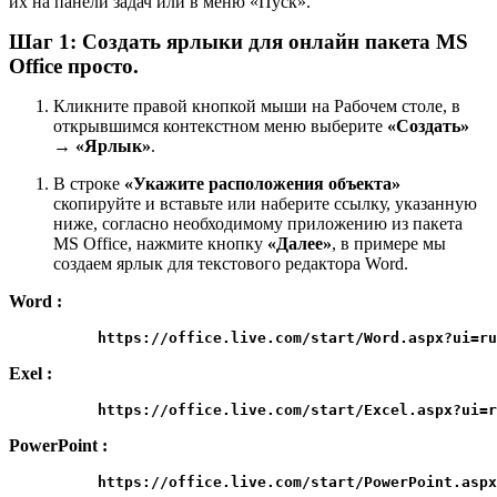
их на панели задач или в меню «Пуск».
Шаг 1: Создать ярлыки для онлайн пакета MS
Office просто.
Кликните правой кнопкой мыши на Рабочем столе, в
открывшимся контекстном меню выберите
«Создать»
→ «Ярлык»
.
В строке
«Укажите расположения объекта»
скопируйте и вставьте или наберите ссылку, указанную
ниже, согласно необходимому приложению из пакета
MS Office, нажмите кнопку
«Далее»
, в примере мы
создаем ярлык для текстового редактора Word.
Word :
          https://office.live.com/start/Word.aspx?ui=ru
Exel :
          https://office.live.com/start/Excel.aspx?ui=r
PowerPoint :
          https://office.live.com/start/PowerPoint.aspx