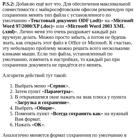
P.S.2:
Добавлю ещё вот что. Для обеспечения максимальной
совместимости с майкрософтовским офисом рекомендую при
сохранении менять тип файла с установленного по
умолчанию «
Текстовый документ ODF (.odt)
» на «
Microsoft
Word 97/2000/XP (.doc)
» или «
Microsoft Word 2003 XML
(.xml)
». Лично меня это очень раздражает каждый раз
вручную делать. Можно просто забыть, а потом не будешь
знать, как открыть этот файл в Office от Microsoft. К счастью,
эту небольшую проблему можно решить всего несколькими
кликами мыши. Если тип файла, установленный по
умолчанию, изменить в настройках, то каждый раз при
сохранении документа не придётся его менять.
Алгоритм действий тут такой:
Выбрать меню «
Сервис
».
Затем пункт «
Параметры
».
В открывшемся окне нажать на
знак плюса
у пункта
«
Загрузка и сохранение
».
Выбрать «
Общие
».
Поменять пункт «
Всегда сохранять как
» на нужный
Вам формат.
Нажать «
ОК
».
Аналогично меняется формат сохранения по умолчанию в