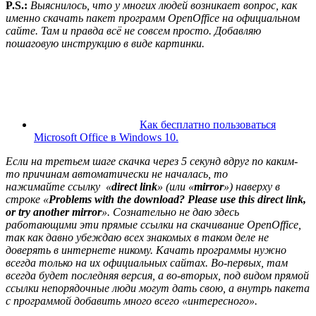
P.S.:
Выяснилось, что у многих людей возникает вопрос, как
именно скачать пакет программ OpenOffice на официальном
сайте. Там и правда всё не совсем просто. Добавляю
пошаговую инструкцию в виде картинки.
Как бесплатно пользоваться
Microsoft Offiсe в Windows 10.
Если на третьем шаге скачка через 5 секунд вдруг по каким-
то причинам автоматически не началась, то
нажимайте
ссылку «
direct link
» (или «
mirror
»)
наверху в
строке «
Problems with the download? Please use this
direct link
,
or try another
mirror
». Сознательно не даю здесь
работающими эти прямые ссылки на скачивание OpenOffice,
так как давно убеждаю всех знакомых в таком деле не
доверять в интернете никому. Качать программы нужно
всегда только на их официальных сайтах. Во-первых, там
всегда будет последняя версия, а во-вторых, под видом прямой
ссылки непорядочные люди могут дать свою, а внутрь пакета
с программой добавить много всего «интересного».