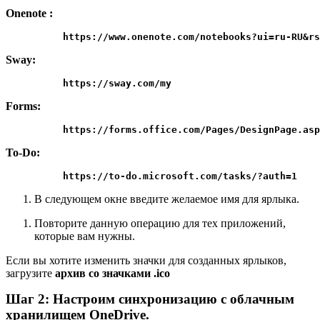
Onenote :
          https://www.onenote.com/notebooks?ui=ru-RU&rs
Sway:
          https://sway.com/my
Forms:
          https://forms.office.com/Pages/DesignPage.asp
To-Do:
          https://to-do.microsoft.com/tasks/?auth=1
В следующем окне введите желаемое имя для ярлыка.
Повторите данную операцию для тех приложений,
которые вам нужны.
Если вы хотите изменить значки для созданных ярлыков,
загрузите
архив со значками .ico
Шаг 2: Настроим синхронизацию с облачным
хранилищем OneDrive.