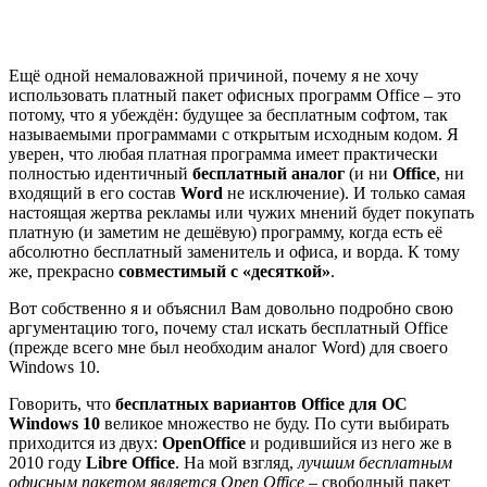
Ещё одной немаловажной причиной, почему я не хочу
использовать платный пакет офисных программ Office – это
потому, что я убеждён:
будущее за бесплатным софтом
, так
называемыми программами с открытым исходным кодом. Я
уверен, что любая платная программа имеет практически
полностью идентичный
бесплатный аналог
(и ни
Office
, ни
входящий в его состав
Word
не исключение). И только самая
настоящая жертва рекламы или чужих мнений будет покупать
платную (и заметим не дешёвую) программу, когда есть её
абсолютно бесплатный заменитель и офиса, и ворда. К тому
же, прекрасно
совместимый с «десяткой»
.
Вот собственно я и объяснил Вам довольно подробно свою
аргументацию того, почему стал искать бесплатный Office
(прежде всего мне был необходим аналог Word) для своего
Windows 10.
Говорить, что
бесплатных вариантов Office для ОС
Windows 10
великое множество не буду. По сути выбирать
приходится из двух:
OpenOffice
и родившийся из него же в
2010 году
Libre Office
. На мой взгляд,
лучшим бесплатным
офисным пакетом является Open Office
– свободный пакет