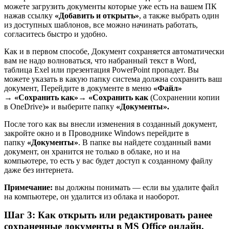
можете загрузить документы которые уже есть на вашем ПК
нажав ссылку
«Добавить и открыть»
, а также выбрать один
из доступных шаблонов, все можно начинать работать,
согласитесь быстро и удобно.
Как и в первом способе, Документ сохраняется автоматически
вам не надо волноваться, что набранный текст в Word,
таблица Exel или презентация PowerPoint пропадет. Вы
можете указать в какую папку система должна сохранить ваш
документ, Перейдите в документе в меню
«Файл»
→ «Сохранить как»
→ «Сохранить как
(Сохранении копии
в OneDrive)
»
и выберите папку
«Документы».
После того как вы внесли изменения в созданный документ,
закройте окно и в Проводнике Windows перейдите в
папку
«Документы»
. В папке вы найдете созданный вами
документ, он хранится не только в облаке, но и на
компьютере, то есть у вас будет доступ к созданному файлу
даже без интернета.
Примечание:
вы должны понимать — если вы удалите файл
на компьютере, он удалится из облака и наоборот.
Шаг 3: Как открыть или редактировать ранее
сохраненные документы в MS Office онлайн.