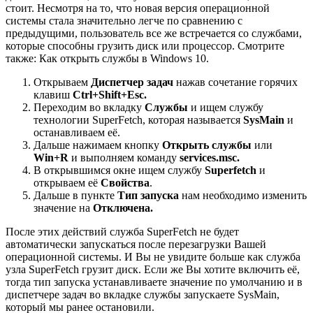
стоит. Несмотря на то, что новая версия операционной
системы стала значительно легче по сравнению с
предыдущими, пользователь все же встречается со службами,
которые способны грузить диск или процессор. Смотрите
также: Как открыть службы в Windows 10.
Открываем
Диспетчер задач
нажав сочетание горячих
клавиш
Ctrl+Shift+Esc.
Переходим во вкладку
Службы
и ищем службу
технологии SuperFetch, которая называется
SysMain
и
останавливаем её.
Дальше нажимаем кнопку
Открыть службы
или
Win+R
и выполняем команду
services.msc.
В открывшимся окне ищем службу
Superfetch
и
открываем её
Свойства
.
Дальше в пункте
Тип запуска
нам необходимо изменить
значение на
Отключена.
После этих действий служба SuperFetch не будет
автоматически запускаться после перезагрузки Вашей
операционной системы. И Вы не увидите больше как служба
узла SuperFetch грузит диск. Если же Вы хотите включить её,
тогда тип запуска устанавливаете значение по умолчанию и в
диспетчере задач во вкладке службы запускаете SysMain,
который мы ранее остановили.