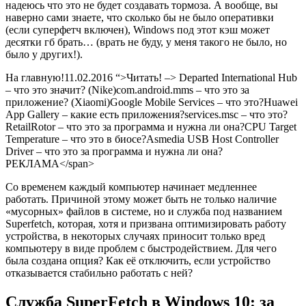
надеюсь что это не будет создавать тормоза. А вообще, вы
наверно сами знаете, что сколько бы не было оперативки
(если суперфетч включен), Windows под этот кэш может
десятки гб брать… (врать не буду, у меня такого не было, но
было у других!).
На главную!
11.02.2016 “>
Читать!
–>
Departed International Hub
– что это значит? (Nike)com.android.mms – что это за
приложение? (Xiaomi)Google Mobile Services – что это?Huawei
App Gallery – какие есть приложения?services.msc – что это?
RetailRotor – что это за программа и нужна ли она?CPU Target
Temperature – что это в биосе?Asmedia USB Host Controller
Driver – что это за программа и нужна ли она?
РЕКЛАМА
</span>
Со временем каждый компьютер начинает медленнее
работать. Причиной этому может быть не только наличие
«мусорных» файлов в системе, но и служба под названием
Superfetch, которая, хотя и призвана оптимизировать работу
устройства, в некоторых случаях приносит только вред
компьютеру в виде проблем с быстродействием. Для чего
была создана опция? Как её отключить, если устройство
отказывается стабильно работать с ней?
Служба SuperFetch в Windows 10: за