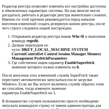
Редактор реестра позволяет изменять все настройки доступны
в обновленных параметрах системы. Но как многие могли
догадаться, работать в редакторе реестра значительно сложнее.
Именно по этой причине рекомендуется перед началом
внесения изменений создать резервную копию реестра, после
чего строго следовать нашей инструкции.
Открываем редактор реестра нажав
Win+R
и выполнив
команду
regedit.
Дальше переходим по
пути:
HKEY_LOCAL_MACHINE SYSTEM
CurrentControlSet Control Session Manager Memory
Management PrefetchParameters
Где собственно ищем параметр
EnableSuperfetch
значение которого нужно изменить на
0.
После внесения этих изменений служба SuperFetch также
перестанет автоматически запускаться после загрузки
Windows. Если же Вы хотите включить службу обратно этим
же способом, тогда измените значение
параметра EnableSuperfetch на 3.
В большинстве случаев пользователю просто необходимо
запускать командную строку от имени администратора для