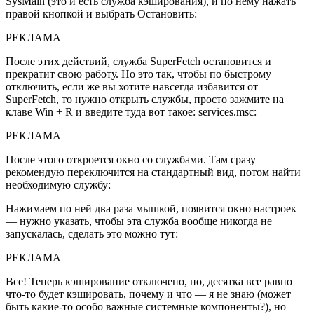
SysMain (это и есть служба кэширования), и по нему нажать
правой кнопкой и выбрать Остановить:
РЕКЛАМА
После этих действий, служба SuperFetch остановится и
прекратит свою работу. Но это так, чтобы по быстрому
отключить, если же вы хотите навсегда избавится от
SuperFetch, то нужно открыть службы, просто зажмите на
клаве Win + R и введите туда вот такое: services.msc:
РЕКЛАМА
После этого откроется окно со службами. Там сразу
рекомендую переключится на стандартный вид, потом найти
необходимую службу:
Нажимаем по ней два раза мышкой, появится окно настроек
— нужно указать, чтобы эта служба вообще никогда не
запускалась, сделать это можно тут:
РЕКЛАМА
Все! Теперь кэширование отключено, но, десятка все равно
что-то будет кэшировать, почему и что — я не знаю (может
быть какие-то особо важные системные компоненты?), но