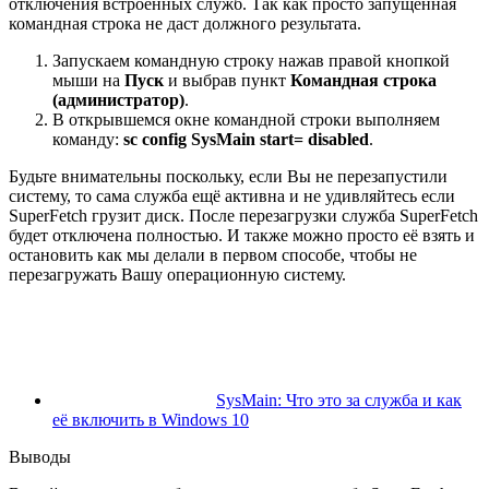
отключения встроенных служб. Так как просто запущенная
командная строка не даст должного результата.
Запускаем командную строку нажав правой кнопкой
мыши на
Пуск
и выбрав пункт
Командная строка
(администратор)
.
В открывшемся окне командной строки выполняем
команду:
sc config SysMain start= disabled
.
Будьте внимательны поскольку, если Вы не перезапустили
систему, то сама служба ещё активна и не удивляйтесь если
SuperFetch грузит диск. После перезагрузки служба SuperFetch
будет отключена полностью. И также можно просто её взять и
остановить как мы делали в первом способе, чтобы не
перезагружать Вашу операционную систему.
SysMain: Что это за служба и как
её включить в Windows 10
Выводы