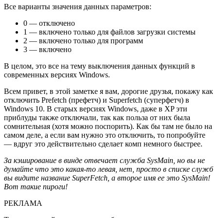
Все варианты значения данных параметров:
0 — отключено
1 — включено только для файлов загрузки системы
2 — включено только для программ
3 — включено
В целом, это все на тему выключения данных функций в
современных версиях Windows.
Всем привет, в этой заметке я вам, дорогие друзья, покажу как
отключить Prefetch (префетч) и Superfetch (суперфетч) в
Windows 10. В старых версиях Windows, даже в XP эти
приблуды также отключали, так как польза от них была
сомнительная (хотя можно поспорить). Как бы там не было на
самом деле, а если вам нужно это отключить, то попробуйте
— вдруг это действительно сделает комп немного быстрее.
За кэширование в винде отвечает служба SysMain, но вы не
думайте что это какая-то левая, нет, просто в списке служб
вы видите название SuperFetch, а второе имя ее это SysMain!
Вот такие пироги!
РЕКЛАМА