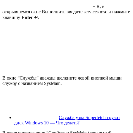
+ R, в
открывшемся окне Выполнить введите services.msc и нажмите
клавишу
Enter ↵
.
В окне “Службы” дважды щелкните левой кнопкой мыши
службу с названием SysMain.
Служба узла Superfetch грузит
диск Windows 10 — Что делать?
В открывшемся окне “Свойства: SysMain (локальный