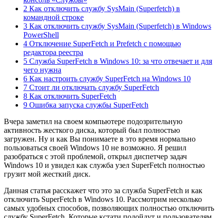
2 Как отключить службу SysMain (Superfetch) в
командной строке
3 Как отключить службу SysMain (Superfetch) в Windows
PowerShell
4 Отключение SuperFetch и Prefetch с помощью
редактора реестра
5 Служба SuperFetch в Windows 10: за что отвечает и для
чего нужна
6 Как настроить службу SuperFetch на Windows 10
7 Стоит ли отключать службу SuperFetch
8 Как отключить SuperFetch
9 Ошибка запуска службы SuperFetch
Вчера заметил на своем компьютере подозрительную
активность жесткого диска, который был полностью
загружен. Ну и как Вы понимаете в это время нормально
пользоваться своей Windows 10 не возможно. Я решил
разобраться с этой проблемой, открыл диспетчер задач
Windows 10 и увидел как служба узел SuperFetch полностью
грузит мой жесткий диск.
Данная статья расскажет что это за служба SuperFetch и как
отключить SuperFetch в Windows 10. Рассмотрим несколько
самых удобных способов, позволяющих полностью отключить
службу SuperFetch. Которые кстати подойдут и пользователям