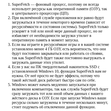
SuperFetch — фоновый процесс, поэтому он всегда
использует ресурсы как оперативной памяти (ОЗУ), так
и центрального процессора (ЦП).
При включённой службе приложения все равно будут
загружаться в течение некоторого времени (зависит от
ресурсоёмкости и состояния системы). SuperFetch только
ускоряет в той или иной мере данный процесс, но не
избавляет от необходимости загрузки утилит в
оперативную память в момент запуска.
Если вы играете в ресурсоёмкие игры и в вашей системе
установлено менее 4 ГБ ОЗУ, есть вероятность, что они
будут постоянно закрываться или работать со сбоями,
так как SuperFetch будет также постоянно выгружать и
загружать данные этих утилит.
Если у вас на ПК твердотельный накопитель SSD с
установленной Windows 10, функция SuperFetch вам не
нужна. От неё просто не будет эффекта, потому что
такой жёсткий диск работает быстро сам по себе.
Windows может начать медленно запускаться при
включении компьютера, так как служба SuperFetch будет
сразу загружать тот или иной объем данных с вашего
жёсткого диска в ОЗУ. Если при запуске Windows ваши
ресурсы сильно загружены в течение нескольких минут,
стоит подумать об отключении данной функции.