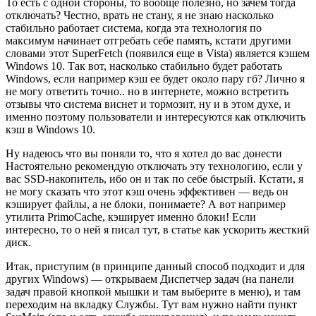
То есть с одной стороны, то вообще полезно, но зачем тогда
отключать? Честно, врать не стану, я не знаю насколько
стабильно работает система, когда эта технология по
максимум начинает отгребать себе память, кстати другими
словами этот SuperFetch (появился еще в Vista) является кэшем
Windows 10. Так вот, насколько стабильно будет работать
Windows, если например кэш ее будет около пару гб? Лично я
не могу ответить точно.. но в интернете, можно встретить
отзывы что система виснет и тормозит, ну и в этом духе, и
именно поэтому пользователи и интересуются как отключить
кэш в Windows 10.
Ну надеюсь что вы поняли то, что я хотел до вас донести
Настоятельно рекомендую отключать эту технологию, если у
вас SSD-накопитель, ибо он и так по себе быстрый. Кстати, я
не могу сказать что этот кэш очень эффективен — ведь он
кэширует файлы, а не блоки, понимаете? А вот например
утилита PrimoCache, кэширует именно блоки! Если
интересно, то о ней я писал тут, в статье как ускорить жесткий
диск.
Итак, приступим (в принципе данный способ подходит и для
других Windows) — открываем Диспетчер задач (на панели
задач правой кнопкой мышки и там выберите в меню), и там
переходим на вкладку Службы. Тут вам нужно найти пункт