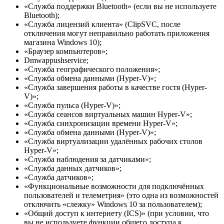
«Служба поддержки Bluetooth» (если вы не используете
Bluetooth);
«Служба лицензий клиента» (ClipSVC, после
отключения могут неправильно работать приложения
магазина Windows 10);
«Браузер компьютеров»;
Dmwappushservice;
«Служба географического положения»;
«Служба обмена данными (Hyper-V)»;
«Служба завершения работы в качестве гостя (Hyper-
V)»;
«Служба пульса (Hyper-V)»;
«Служба сеансов виртуальных машин Hyper-V»;
«Служба синхронизации времени Hyper-V»;
«Служба обмена данными (Hyper-V)»;
«Служба виртуализации удалённых рабочих столов
Hyper-V»;
«Служба наблюдения за датчиками»;
«Служба данных датчиков»;
«Служба датчиков»;
«Функциональные возможности для подключённых
пользователей и телеметрия» (это одна из возможностей
отключить «слежку» Windows 10 за пользователем);
«Общий доступ к интернету (ICS)» (при условии, что
вы не используете функции общего доступа к