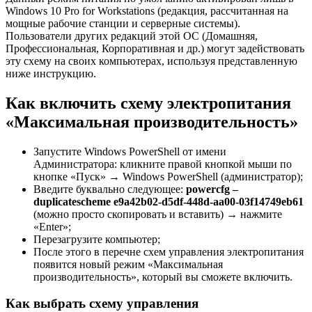
Windows 10 Pro for Workstations (редакция, рассчитанная на
мощные рабочие станции и серверные системы).
Пользователи других редакций этой ОС (Домашняя,
Профессиональная, Корпоративная и др.) могут задействовать
эту схему на своих компьютерах, используя представленную
ниже инструкцию.
Как включить схему электропитания
«Максимальная производительность»
Запустите Windows PowerShell от имени
Администратора: кликните правой кнопкой мыши по
кнопке «Пуск» → Windows PowerShell (администратор);
Введите буквально следующее:
powercfg –
duplicatescheme
e9
a42
b02-
d5
df-448
d-
aa00-03
f14749
eb61
(можно просто скопировать и вставить) → нажмите
«Enter»;
Перезагрузите компьютер;
После этого в перечне схем управления электропитания
появится новый режим «Максимальная
производительность», который вы сможете включить.
Как выбрать схему управления