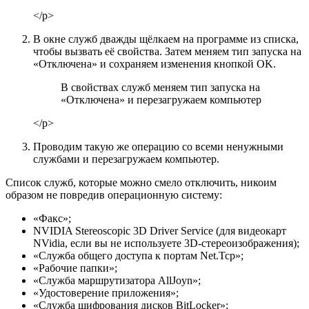
</p>
В окне служб дважды щёлкаем на программе из списка,
чтобы вызвать её свойства. Затем меняем тип запуска на
«Отключена» и сохраняем изменения кнопкой OK.
В свойствах служб меняем тип запуска на
«Отключена» и перезагружаем компьютер
</p>
Проводим такую же операцию со всеми ненужными
службами и перезагружаем компьютер.
Список служб, которые можно смело отключить, никоим
образом не повредив операционную систему:
«Факс»;
NVIDIA Stereoscopic 3D Driver Service (для видеокарт
NVidia, если вы не используете 3D-стереоизображения);
«Служба общего доступа к портам Net.Tcp»;
«Рабочие папки»;
«Служба маршрутизатора AllJoyn»;
«Удостоверение приложения»;
«Служба шифрования дисков BitLocker»;