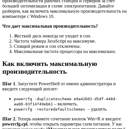
производительности рабочих станций и серверов за счет
большей оптимизации в схеме электропитания. Давайте
разберем, как включить максимальную производительность на
компьютере с Windows 10.
Что дает максимальная производительность?
Жесткий диск никогда не уходит в сон.
Частота таймера JavaScript на максимуме.
Спящий режим и сон отключены.
Максимальная частота процессора на максимально.
Как включить максимальную
производительность
Шаг 1
. Запустите PowerShell от имени администратора и
введите следующий апплет:
powercfg -duplicatescheme e9a42b02-d5df-448d-
– включить.
aa00-03f14749eb61
– удалить.
powercfg -restoredefaultschemes
Шаг 2
. Теперь нажмите сочетание кнопок Win+R и введите
powercfg.cpl
, чтобы открыть параметры схем питания. У вас