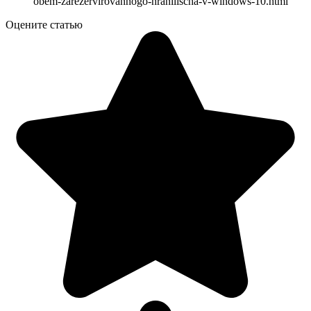
obem-zarezervirovannogo-hranilischa-v-windows-10.html
Оцените статью