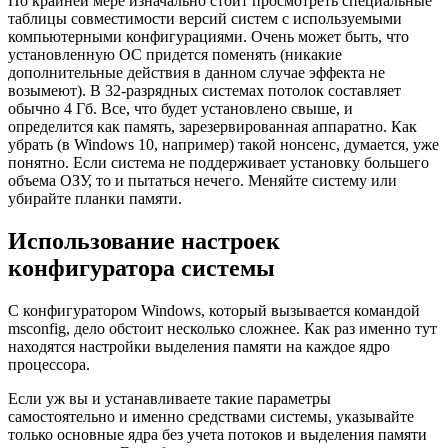
По крайней мере изначально стоит просмотреть специальные
таблицы совместимости версий систем с используемыми
компьютерными конфигурациями. Очень может быть, что
установленную ОС придется поменять (никакие
дополнительные действия в данном случае эффекта не
возымеют). В 32-разрядных системах потолок составляет
обычно 4 Гб. Все, что будет установлено свыше, и
определится как память, зарезервированная аппаратно. Как
убрать (в Windows 10, например) такой нонсенс, думается, уже
понятно. Если система не поддерживает установку большего
объема ОЗУ, то и пытаться нечего. Меняйте систему или
убирайте планки памяти.
Использование настроек
конфигуратора системы
С конфигуратором Windows, который вызывается командой
msconfig, дело обстоит несколько сложнее. Как раз именно тут
находятся настройки выделения памяти на каждое ядро
процессора.
Если уж вы и устанавливаете такие параметры
самостоятельно и именно средствами системы, указывайте
только основные ядра без учета потоков и выделения памяти