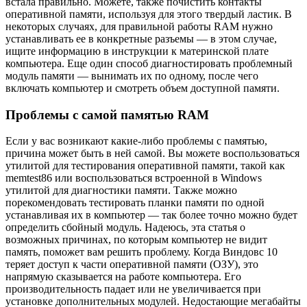
встала правильно. Можете, также почистить контакты
оперативной памяти, используя для этого твердый ластик. В
некоторых случаях, для правильной работы RAM нужно
устанавливать ее в конкретные разъемы — в этом случае,
ищите информацию в инструкции к материнской плате
компьютера. Еще один способ диагностировать проблемный
модуль памяти — вынимать их по одному, после чего
включать компьютер и смотреть объем доступной памяти.
Проблемы с самой памятью RAM
Если у вас возникают какие-либо проблемы с памятью,
причина может быть в ней самой. Вы можете воспользоваться
утилитой для тестирования оперативной памяти, такой как
memtest86 или воспользоваться встроенной в Windows
утилитой для диагностики памяти. Также можно
порекомендовать тестировать планки памяти по одной
устанавливая их в компьютер — так более точно можно будет
определить сбойный модуль. Надеюсь, эта статья о
возможных причинах, по которым компьютер не видит
память, поможет вам решить проблему. Когда Виндовс 10
теряет доступ к части оперативной памяти (ОЗУ), это
напрямую сказывается на работе компьютера. Его
производительность падает или не увеличивается при
установке дополнительных модулей. Недостающие мегабайты