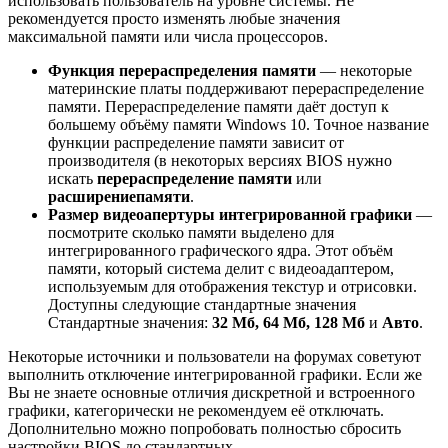
использовать пользователь на уровне системы. Не
рекомендуется просто изменять любые значения
максимальной памяти или
числа процессоров.
Функция перераспределения памяти
— некоторые
материнские платы поддерживают перераспределение
памяти. Перераспределение памяти даёт доступ к
большему объёму памяти Windows 10. Точное название
функции распределение памяти зависит от
производителя (в некоторых версиях BIOS нужно
искать
перераспределение памяти
или
расширение
памяти
.
Размер видеоапертуры интегрированной графики
—
посмотрите сколько памяти выделено для
интегрированного графического ядра. Этот объём
памяти, который система делит с видеоадаптером,
используемым для отображения текстур и отрисовки.
Доступны следующие стандартные значения
Стандартные значения:
32 Мб, 64 Мб, 128 Мб
и
Авто
.
Некоторые источники и пользователи на форумах советуют
выполнить отключение интегрированной графики. Если же
Вы не знаете основные отличия дискретной и встроенного
графики, категорически не рекомендуем её отключать.
Дополнительно можно попробовать полностью сбросить
настройки BIOS до стандартных.