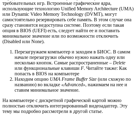
требовательных игр. Встроенные графические ядра,
использующие технологию Unified Memory Architecture (UMA)
или Dynamic Video Memory Technology (DVMT), могут
самостоятельно резервировать себе память. В этом случае она
сразу становится недоступна системе. Поэтому если такая
опция в BIOS (UEFI) есть, следует найти ее и поставить
минимальное значение или по возможности отключить
(Disabled или None).
Перезагружаем компьютер и заходим в БИОС. В самом
начале перезагрузки обычно нужно нажать одну или
несколько кнопок. Самые распространенные –
Delete
или функциональные клавиши
F
. Читайте также: Как
попасть в BIOS на компьютере
Находим опцию
UMA Frame Buffer Size
(или схожую по
названию) во вкладке
«Advanced»
, нажимаем на нее и
ставим минимальное значение.
На компьютере с дискретной графической картой можно
полностью отключить интегрированный видеоадаптер. Эту
тему мы подробно рассмотрели в другой статье.