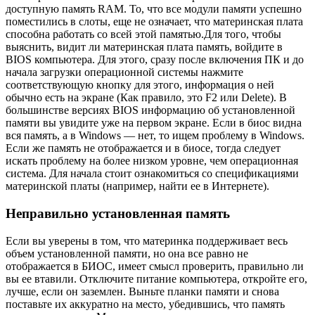
доступную память RAM. То, что все модули памяти успешно
поместились в слоты, еще не означает, что материнская плата
способна работать со всей этой памятью.
Для того, чтобы
выяснить, видит ли материнская плата память, войдите в
BIOS компьютера. Для этого, сразу после включения ПК и до
начала загрузки операционной системы нажмите
соответствующую кнопку для этого, информация о ней
обычно есть на экране (Как правило, это F2 или Delete). В
большинстве версиях BIOS информацию об установленной
памяти вы увидите уже на первом экране.
Если в биос видна
вся память, а в Windows — нет, то ищем проблему в Windows.
Если же память не отображается и в биосе, тогда следует
искать проблему на более низком уровне, чем операционная
система. Для начала стоит ознакомиться со спецификациями
материнской платы (например, найти ее в Интернете).
Неправильно установленная память
Если вы уверены в том, что материнка поддерживает весь
объем установленной памяти, но она все равно не
отображается в БИОС, имеет смысл проверить, правильно ли
вы ее втавили. Отключите питание компьютера, откройте его,
лучше, если он заземлен. Выньте планки памяти и снова
поставьте их аккуратно на место, убедившись, что память