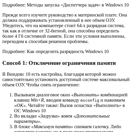
Подробнее: Методы запуска «Диспетчера задач» в Windows 10
Прежде всего изучите руководство к материнской плате. Она
должна поддерживать установленный в нее объем ОЗУ.
Убедитесь, что на компьютере стоит 64-х разрядная система,
так как в отличие от 32-битной, она способна определить
более 4 Гб системной памяти. Если эти условия выполнены,
переходим к способам решения проблемы.
Подробнее: Как определить разрядность Windows 10
Способ 1: Отключение ограничения памяти
В Виндовс 10 есть настройка, благодаря которой можно
самостоятельно установить доступный системе максимальный
объем ОЗУ. Чтобы снять ограничение:
Вызываем диалоговое окно
«Выполнить»
комбинацией
клавиш
Win+R
, вводим команду
и нажимаем
msconfig
«OK»
. Читайте также: Вызов оснастки «Выполнить» в
ОС Windows 10
Во вкладке
«Загрузка»
жмем
«Дополнительные
параметры»
.
В блоке
«Максимум памяти»
снимаем галочку. Либо
оставляем галочку, но в поле ниже прописываем