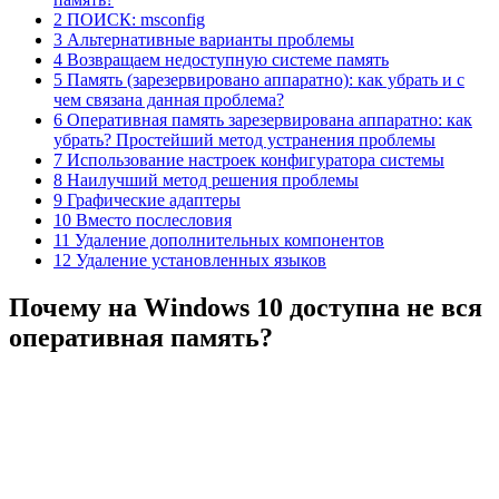
2 ПОИСК: msconfig
3 Альтернативные варианты проблемы
4 Возвращаем недоступную системе память
5 Память (зарезервировано аппаратно): как убрать и с
чем связана данная проблема?
6 Оперативная память зарезервирована аппаратно: как
убрать? Простейший метод устранения проблемы
7 Использование настроек конфигуратора системы
8 Наилучший метод решения проблемы
9 Графические адаптеры
10 Вместо послесловия
11 Удаление дополнительных компонентов
12 Удаление установленных языков
Почему на Windows 10 доступна не вся
оперативная память?