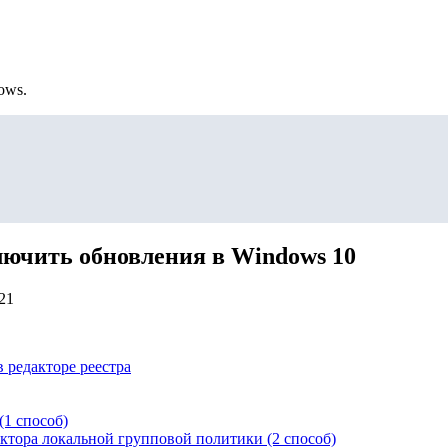
ows.
лючить обновления в Windows 10
21
 редакторе реестра
(1 способ)
ктора локальной групповой политики (2 способ)