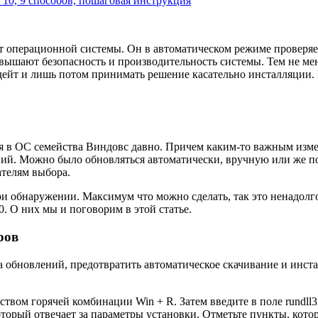
10, 9 способов, пошаговая инструкция
 операционной системы. Он в автоматическом режиме проверяет 
овышают безопасность и производительность системы. Тем не ме
ейт и лишь потом принимать решение касательно инсталляции. Е
 в ОС семейства Виндовс давно. Причем каким-то важным изме
ний. Можно было обновляться автоматически, вручную или же п
телям выбора.
и обнаружении. Максимум что можно сделать, так это ненадолг
. О них мы и поговорим в этой статье.
ров
ра обновлений, предотвратить автоматическое скачивание и ин
м горячей комбинации Win + R. Затем введите в поле rundll32 n
торый отвечает за параметры установки. Отметьте пункты, котор