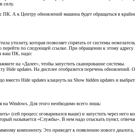
в силу.
о с ПК. А к Центру обновлений машина будет обращаться в крайн
тила утилиту, которая позволяет спрятать от системы нежелател
до перейти по следующей ссылке. При обращении к этому адресу 
а ваш ПК, надо:
нажмите на «Далее», чтобы запустить сканирование системы.
у Hide updates. На дисплее отобразится перечень обновлений. От
до вместо Hide updates клацнуть на Show hidden updates и выбр
 на Windows. Для этого необходимо всего лишь:
» (сей процесс оговаривался выше) и запустить через него ком
торый называется «Службы». В нем надо отыскать пункт, отвеч
ммному компоненту. Это приведет к появлению нового диалога, 