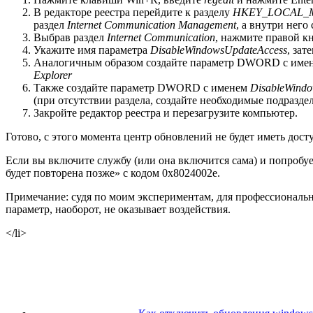
В редакторе реестра перейдите к разделу
HKEY_LOCAL_
раздел
Internet Communication Management
, а внутри него
Выбрав раздел
Internet Communication
, нажмите правой к
Укажите имя параметра
DisableWindowsUpdateAccess
, зат
Аналогичным образом создайте параметр DWORD с име
Explorer
Также создайте параметр DWORD с именем
DisableWind
(при отсутствии раздела, создайте необходимые подраздел
Закройте редактор реестра и перезагрузите компьютер.
Готово, с этого момента центр обновлений не будет иметь дос
Если вы включите службу (или она включится сама) и попробу
будет повторена позже» с кодом 0x8024002e.
Примечание: судя по моим экспериментам, для профессионально
параметр, наоборот, не оказывает воздействия.
</li>