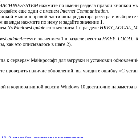
MACHINESYSTEM
нажмите по имени раздела правой кнопкой мы
 создайте еще один с именем
Internet Communication.
нопкой мыши в правой части окна редактора реестра и выбери
ем дважды нажмите по нему и задайте значение 1.
нем
NoWindowsUpdate
со значением 1 в разделе
HKEY_LOCAL_MACHI
owsUpdateAccess
и значением 1 в разделе реестра
HKEY_LOCAL_MAC
ы, как это описывалось в шаге 2).
тупа к серверам Майкрософт для загрузки и установки обновлени
ете проверить наличие обновлений, вы увидите ошибку «С уста
й и корпоративной версии Windows 10 достаточно параметра в р