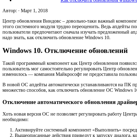
Как отключить обновления windows 
Автор: · Март 1, 2018
Центр обновления Виндовс – довольно-таки важный компонент
этого системного модуля трудно переоценить. Ведь апдейты п
пользователи предпочитают сначала изучать предложенный апд
надо знать, как отключить обновление Windows 10.
Windows 10. Отключение обновлений
Такой программный компонент как Центр обновления появился
пользователь мог самостоятельно регулировать Центр обновле
изменилось — компания Майкрософт не предоставила пользова
В новой ОС апдейты автоматически устанавливаются на ПК пр
множество способов, как отключить обновление ОС Windows 10
Отключение автоматического обновления драйве
Хоть новая версия ОС не позволяет регулировать работу Цент
необходимо:
Активируйте системный компонент «Выполнить» посредство
Вышеописанные действия приведут к запуску диалога, ко