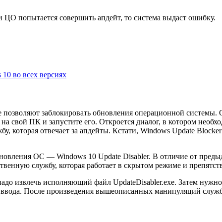
и ЦО попытается совершить апдейт, то система выдаст ошибку.
10 во всех версиях
 позволяют заблокировать обновления операционной системы. О
 на свой ПК и запустите его. Откроется диалог, в котором необх
у, которая отвечает за апдейты. Кстати, Windows Update Blocker 
овления ОС — Windows 10 Update Disabler. В отличие от преды
ственную службу, которая работает в скрытом режиме и препятст
 надо извлечь исполняющий файл UpdateDisabler.exe. Затем нуж
очку ввода. После произведения вышеописанных манипуляций служ