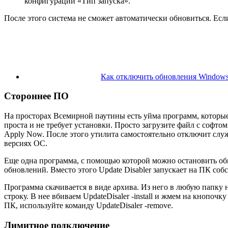
конфигурации «Тип запуска».
После этого система не сможет автоматически обновиться. Есл
Как отключить обновления Windows 
Стороннее ПО
На просторах Всемирной паутины есть уйма программ, которые
проста и не требует установки. Просто загрузите файл с софтом
Apply Now. После этого утилита самостоятельно отключит служб
версиях ОС.
Еще одна программа, с помощью которой можно остановить обн
обновлений. Вместо этого Update Disabler запускает на ПК соб
Программа скачивается в виде архива. Из него в любую папку
строку. В нее вбиваем UpdateDisaler -install и жмем на кноп
ПК, используйте команду UpdateDisaler -remove.
Лимитное подключение