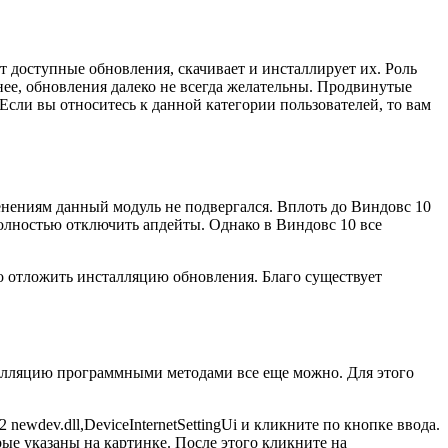
доступные обновления, скачивает и инсталлирует их. Роль
нее, обновления далеко не всегда желательны. Продвинутые
сли вы относитесь к данной категории пользователей, то вам
нениям данный модуль не подвергался. Вплоть до Виндовс 10
олностью отключить апдейты. Однако в Виндовс 10 все
о отложить инсталляцию обновления. Благо существует
сталляцию программными методами все еще можно. Для этого
ewdev.dll,DeviceInternetSettingUi и кликните по кнопке ввода.
ые указаны на картинке. После этого кликните на