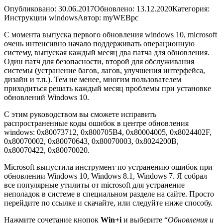
Опубликовано: 30.06.2017
Обновлено: 13.12.2020
Категория:
Инструкции windows
Автор: myWEBpc
С момента выпуска первого обновления windows 10, microsoft
очень интенсивно начало поддерживать операционную
систему, выпуская каждый месяц два патча для обновления.
Один патч для безопасности, второй для обслуживания
системы (устранение багов, лагов, улучшения интерфейса,
дизайн и т.п.). Тем не менее, многим пользователем
приходиться решать каждый месяц проблемы при установке
обновлений Windows 10.
С этим руководством вы сможете исправить
распространенные коды ошибок в центре обновления
windows: 0x80073712, 0x800705B4, 0x80004005, 0x8024402F,
0x80070002, 0x80070643, 0x80070003, 0x8024200B,
0x80070422, 0x80070020.
Microsoft выпустила инструмент по устранению ошибок при
обновлении Windows 10, Windows 8.1, Windows 7. Я собрал
все популярные
утилиты от microsoft для устранение
неполадок
в системе в специальном разделе на сайте. Просто
перейдите по ссылке и скачайте, или следуйте ниже способу.
Нажмите сочетание кнопок
Win+i
и выберите “
Обновления и