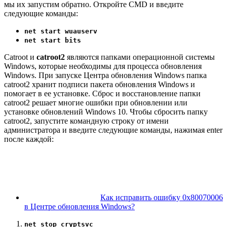
мы их запустим обратно. Откройте CMD и введите
следующие команды:
net start wuauserv
net start bits
Catroot и
catroot2
являются папками операционной системы
Windows, которые необходимы для процесса обновления
Windows. При запуске Центра обновления Windows папка
catroot2 хранит подписи пакета обновления Windows и
помогает в ее установке. Сброс и восстановление папки
catroot2 решает многие ошибки при обновлении или
установке обновлений Windows 10. Чтобы сбросить папку
catroot2, запустите командную строку от имени
администратора и введите следующие команды, нажимая enter
после каждой:
Как исправить ошибку 0x80070006
в Центре обновления Windows?
net stop cryptsvc