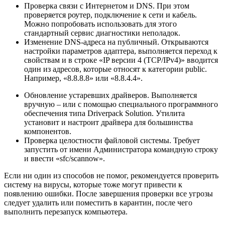
Проверка связи с Интернетом и DNS. При этом
проверяется роутер, подключение к сети и кабель.
Можно попробовать использовать для этого
стандартный сервис диагностики неполадок.
Изменение DNS-адреса на публичный. Открываются
настройки параметров адаптера, выполняется переход к
свойствам и в строке «IP версии 4 (TCP/IPv4)» вводится
один из адресов, которые относят к категории public.
Например, «8.8.8.8» или «8.8.4.4».
Обновление устаревших драйверов. Выполняется
вручную – или с помощью специального программного
обеспечения типа Driverpack Solution. Утилита
установит и настроит драйвера для большинства
компонентов.
Проверка целостности файловой системы. Требует
запустить от имени Администратора командную строку
и ввести «sfc/scannow».
Если ни один из способов не помог, рекомендуется проверить
систему на вирусы, которые тоже могут привести к
появлению ошибки. После завершения проверки все угрозы
следует удалить или поместить в карантин, после чего
выполнить перезапуск компьютера.