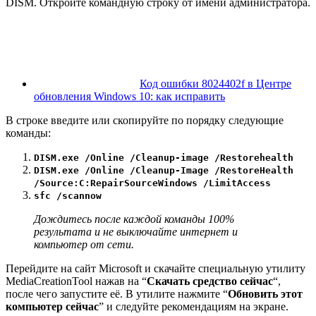
DISM. Откройте командную строку от имени администратора.
Код ошибки 8024402f в Центре
обновления Windows 10: как исправить
В строке введите или скопируйте по порядку следующие
команды:
DISM.exe /Online /Cleanup-image /Restorehealth
DISM.exe /Online /Cleanup-Image /RestoreHealth
/Source:C:RepairSourceWindows /LimitAccess
sfc /scannow
Дождитесь после каждой команды 100%
результата и не выключайте интернет и
компьютер от сети.
Перейдите на сайт
Microsoft
и скачайте специальную утилиту
MediaCreationTool нажав на “
Скачать средство сейчас
“,
после чего запустите её. В утилите нажмите “
Обновить этот
компьютер сейчас
” и следуйте рекомендациям на экране.