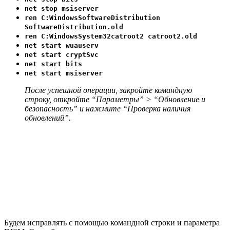
net stop msiserver
ren C:WindowsSoftwareDistribution
SoftwareDistribution.old
ren C:WindowsSystem32catroot2 catroot2.old
net start wuauserv
net start cryptSvc
net start bits
net start msiserver
После успешной операции, закройте командную
строку, откройте “Параметры” > “Обновление и
безопасность” и нажмите “Проверка наличия
обновлений”.
Будем исправлять с помощью командной строки и параметра