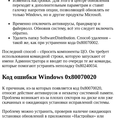
Изменить настройки. Для этого в центре обновления
переходят к дополнительным параметрам и ставят
галочку напротив опции, позволяющей обновлять не
только Windows, но и другие продукты Microsoft.
Временно отключить антивирусы, брандмауэр и
файерволл. Обновив систему, всё это следует включить
обратно.
Удалить папку SoftwareDistribution. Способ удаления –
такой же, как при устранении кода 0x80070002.
Последний способ – сбросить компоненты ЦО. Он требует
использования командной строки, которую запускают от
имени Администратора и вводят по очереди те же команды,
которые помогают устранять неполадку 0x80240034.
Код ошибки Windows 0x80070020
К причинам, из-за которых появляется код 0x80070020,
относят действие антивирусов и нехватку системной памяти.
Проблема возникает из-за плохих секторов на диске или уже
скачанных и ожидающих установки исправлений системы.
Проблему можно устранить, проверив наличие ожидающих
установки обновлений в приложении «Настройки» или