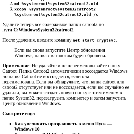
md %systemroot%system32catroot2.old
xcopy %systemroot%system32catroot2
%systemroot%system32catroot2.old /s
Удалите теперь все содержимое папки catroot2 по
пути
C:WindowsSystem32catroot2
После удаления, введите команду
.
net start cryptsvc
Если вы снова запустите Центр обновления
Windows, папка с каталогом будет сброшена.
Примечание
: Не удаляйте и не переименовывайте папку
Catroot. Папка Catroot2 автоматически воссоздается Windows,
но папка Catroot не воссоздается, если она
переименована. Если вы обнаружите, что папка catroot или
catroot2 отсутствует или не воссоздается, если вы случайно ее
удалили, вы можете создать новую папку с этим именем в
папке System32, перезагрузить компьютер и затем запустить
Центр обновления Windows.
Смотрите еще:
Как увеличить прозрачность в меню Пуск —
Windows 10