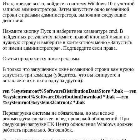
Итак, прежде всего, войдите в систему Windows 10 с учетной
записью администратора. Затем запустите окно командной
строки с правами администратора, выполнив следующие
действия:
Нажмите кнопку Пуск и наберите на клавиатуре cmd. В
найденных результатах нажмите правой кнопкой мыши на
нужную строку и выберите в контекстном меню «Запустить
от имени администратора». Подтвердите свои права.
Статья продолжится после рекламы
В только что запущенном окне командной строки вам нужно
запустить три команды (убедитесь, что вы копируете и
вставляете их в окно одну за другой):
ren %systemroot%SoftwareDistributionDataStore *.bak
—
ren
%systemroot%SoftwareDistributionDownload *.bak
—
ren
%systemroot%system32catroot2 *.bak
Перезагрузка системы не обязательна, но мы все же
рекомендуем сделать ее перед проверкой обновлений. При
следующей загрузке ПК Центр обновления Windows должен
работать правильно, без ошибок.