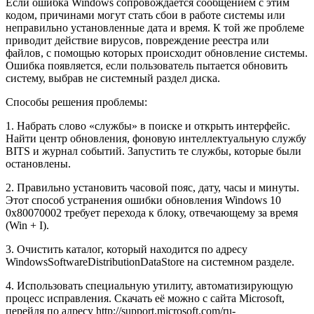
Если ошибка Windows сопровождается сообщением с этим
кодом, причинами могут стать сбои в работе системы или
неправильно установленные дата и время. К той же проблеме
приводит действие вирусов, повреждение реестра или
файлов, с помощью которых происходит обновление системы.
Ошибка появляется, если пользователь пытается обновить
систему, выбрав не системный раздел диска.
Способы решения проблемы:
1. Набрать слово «службы» в поиске и открыть интерфейс.
Найти центр обновления, фоновую интеллектуальную службу
BITS и журнал событий. Запустить те службы, которые были
остановлены.
2. Правильно установить часовой пояс, дату, часы и минуты.
Этот способ устранения ошибки обновления Windows 10
0x80070002 требует перехода к блоку, отвечающему за время
(Win + I).
3. Очистить каталог, который находится по адресу
WindowsSoftwareDistributionDataStore на системном разделе.
4. Использовать специальную утилиту, автоматизирующую
процесс исправления. Скачать её можно с сайта Microsoft,
перейдя по адресу http://support.microsoft.com/ru-