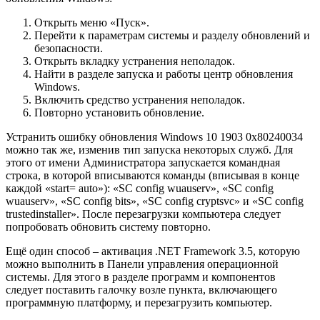
Открыть меню «Пуск».
Перейти к параметрам системы и разделу обновлений и
безопасности.
Открыть вкладку устранения неполадок.
Найти в разделе запуска и работы центр обновления
Windows.
Включить средство устранения неполадок.
Повторно установить обновление.
Устранить ошибку обновления Windows 10 1903 0x80240034
можно так же, изменив тип запуска некоторых служб. Для
этого от имени Администратора запускается командная
строка, в которой вписываются команды (вписывая в конце
каждой «start= auto»): «SC config wuauserv», «SC config
wuauserv», «SC config bits», «SC config cryptsvc» и «SC config
trustedinstaller». После перезагрузки компьютера следует
попробовать обновить систему повторно.
Ещё один способ – активация .NET Framework 3.5, которую
можно выполнить в Панели управления операционной
системы. Для этого в разделе программ и компонентов
следует поставить галочку возле пункта, включающего
программную платформу, и перезагрузить компьютер.