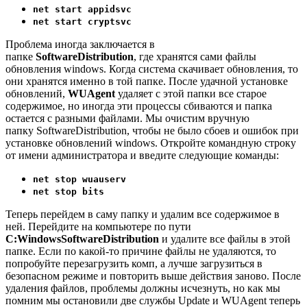
net start appidsvc
net start cryptsvc
Проблема иногда заключается в
папке
SoftwareDistribution
, где хранятся сами файлы
обновления windows. Когда система скачивает обновления, то
они хранятся именно в той папке. После удачной установке
обновлений,
WUAgent
удаляет с этой папки все старое
содержимое, но иногда эти процессы сбиваются и папка
остается с разными файлами. Мы очистим вручную
папку SoftwareDistribution, чтобы не было сбоев и ошибок при
установке обновлений windows. Откройте командную строку
от имени администратора и введите следующие команды:
net stop wuauserv
net stop bits
Теперь перейдем в саму папку и удалим все содержимое в
ней. Перейдите на компьютере по пути
C:WindowsSoftwareDistribution
и удалите все файлы в этой
папке. Если по какой-то причине файлы не удаляются, то
попробуйте перезагрузить комп, а лучше
загрузиться в
безопасном режиме
и повторить выше действия заново. После
удаления файлов, проблемы должны исчезнуть, но как мы
помним мы остановили две службы Update и WUAgent теперь