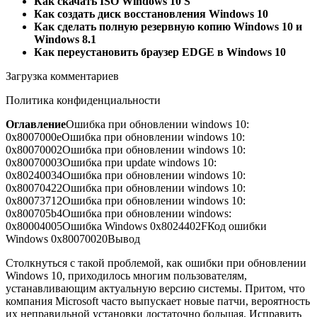
Как скачать ISO Windows 10 S
Как создать диск восстановления Windows 10
Как сделать полную резервную копию Windows 10 и
Windows 8.1
Как переустановить браузер EDGE в Windows 10
Загрузка комментариев
Политика конфиденциальности
Оглавление
Ошибка при обновлении windows 10:
0x8007000e
Ошибка при обновлении windows 10:
0x80070002
Ошибка при обновлении windows 10:
0x80070003
Ошибка при update windows 10:
0x80240034
Ошибка при обновлении windows 10:
0x80070422
Ошибка при обновлении windows 10:
0x80073712
Ошибка при обновлении windows 10:
0x800705b4
Ошибка при обновлении windows:
0x80004005
Ошибка Windows 0x8024402F
Код ошибки
Windows 0x80070020
Вывод
Столкнуться с такой проблемой, как ошибки при обновлении
Windows 10, приходилось многим пользователям,
устанавливающим актуальную версию системы. Притом, что
компания Microsoft часто выпускает новые патчи, вероятность
их неправильной установки достаточно большая. Исправить