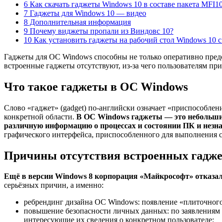
6 Как скачать гаджеты Windows 10 в составе пакета MFI1
7 Гаджеты для Windows 10 — видео
8 Дополнительная информация
9 Почему виджеты пропали из Виндовс 10?
10 Как установить гаджеты на рабочий стол Windows 10
Гаджеты для ОС Windows способны не только оперативно предо
встроенные гаджеты отсутствуют, из-за чего пользователям пр
Что такое гаджеты в ОС Windows
Слово «гаджет» (gadget) по-английски означает «приспособлен
конкретной области.
В ОС Windows гаджеты — это небольшие
различную информацию о процессах и состоянии ПК и нез
графического интерфейса, приспособленного для выполнения 
Причины отсутствия встроенных гадже
Ещё в версии Windows 8 корпорация «Майкрософт» отказал
серьёзных причин, а именно:
ребрендинг дизайна ОС Windows: появление «плиточного
повышение безопасности личных данных: по заявлениям
интересующие их сведения о конкретном пользователе;