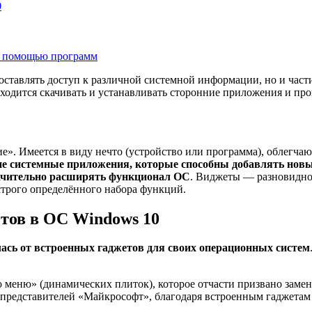
0
 с помощью программ
ставлять доступ к различной системной информации, но и части
иходится скачивать и устанавливать сторонние приложения и пр
ие». Имеется в виду нечто (устройство или программа), облегч
 системные приложения, которые способны добавлять новые
начительно расширять функционал ОС
. Виджеты — разновиднос
строго определённого набора функций.
тов в ОС Windows 10
ась от встроенных гаджетов для своих операционных систем
 меню» (динамических плиток), которое отчасти призвано заме
 представителей «Майкрософт», благодаря встроенным гаджетам