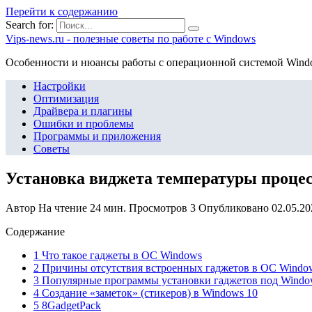
Перейти к содержанию
Search for:
Vips-news.ru - полезные советы по работе с Windows
Особенности и нюансы работы с операционной системой Wind
Настройки
Оптимизация
Драйвера и плагины
Ошибки и проблемы
Программы и приложения
Советы
Установка виджета температуры процес
Автор
На чтение
24 мин.
Просмотров
3
Опубликовано
02.05.20
Содержание
1 Что такое гаджеты в ОС Windows
2 Причины отсутствия встроенных гаджетов в ОС Windo
3 Популярные программы установки гаджетов под Windo
4 Создание «заметок» (стикеров) в Windows 10
5 8GadgetPack