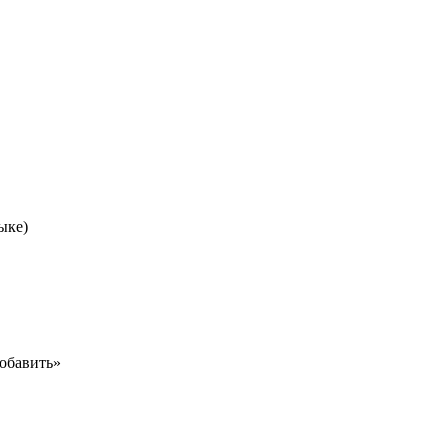
ыке)
обавить»