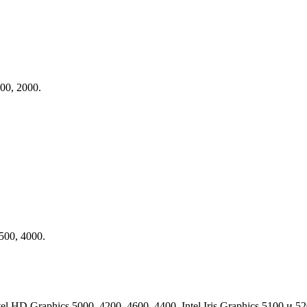
00, 2000.
500, 4000.
HD Graphics 5000, 4200, 4600, 4400, Intel Iris Graphics 5100 и 52