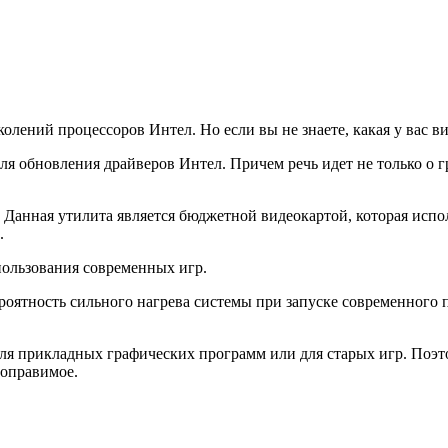
ний процессоров Интел. Но если вы не знаете, какая у вас видеок
для обновления драйверов Интел. Причем речь идет не только о г
о. Данная утилита является бюджетной видеокартой, которая исп
.
спользования современных игр.
вероятность сильного нагрева системы при запуске современног
 для прикладных графических программ или для старых игр. Поэт
поправимое.