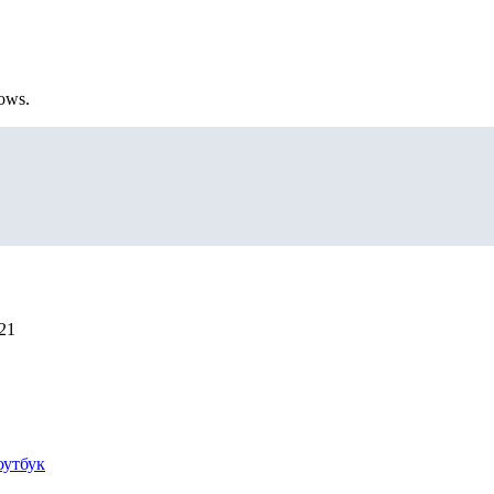
ows.
21
оутбук