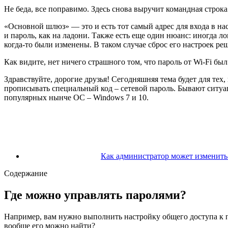
Не беда, все поправимо. Здесь снова выручит командная стро
«Основной шлюз» — это и есть тот самый адрес для входа в н
и пароль, как на ладони. Также есть еще один нюанс: иногда л
когда-то были изменены. В таком случае сброс его настроек ре
Как видите, нет ничего страшного том, что пароль от Wi-Fi б
Здравствуйте, дорогие друзья! Сегодняшняя тема будет для т
прописывать специальный код – сетевой пароль. Бывают ситуаци
популярных нынче ОС – Windows 7 и 10.
Как администратор может изменить 
Содержание
Где можно управлять паролями?
Например, вам нужно выполнить настройку общего доступа к пр
вообще его можно найти?