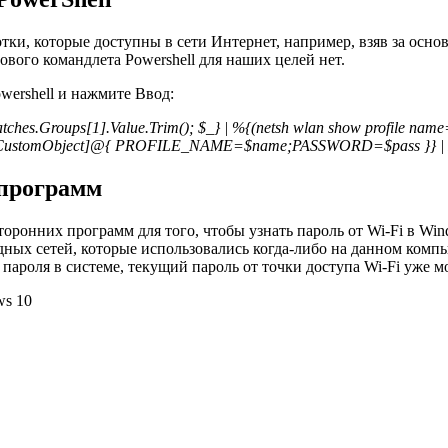
, которые доступны в сети Интернет, например, взяв за основу в
ового командлета Powershell для наших целей нет.
ershell и нажмите Ввод:
.Matches.Groups[1].Value.Trim(); $_} | %{(netsh wlan show profile 
{[PSCustomObject]@{ PROFILE_NAME=$name;PASSWORD=$pass }} | F
 программ
ронних программ для того, чтобы узнать пароль от Wi-Fi в Win
ных сетей, которые использовались когда-либо на данном компь
ароля в системе, текущий пароль от точки доступа Wi-Fi уже мо
ws 10