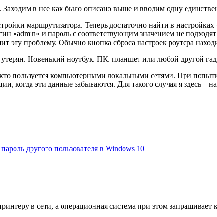
ка. Заходим в нее как было описано выше и вводим одну единст
астройки маршрутизатора. Теперь достаточно найти в настройк
огин «admin» и пароль с соответствующим значением не подходят
шит эту проблему. Обычно кнопка сброса настроек роутера находи
ыл утерян. Новенький ноутбук, ПК, планшет или любой другой га
ех, кто пользуется компьютерными локальными сетями. При поп
и, когда эти данные забываются. Для такого случая я здесь – на
пароль другого пользователя в Windows 10
интеру в сети, а операционная система при этом запрашивает ко