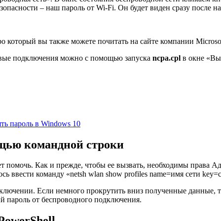
зопасности – наш пароль от Wi-Fi. Он будет виден сразу после 
о который вы также можете почитать на сайте компании Microsof
евые подключения можно с помощью запуска
ncpa.cpl
в окне «Вы
ять пароль в Windows 10
ощью командной строки
ет помочь. Как и прежде, чтобы ее вызвать, необходимы права 
 ввести команду «netsh wlan show profiles name=имя сети key=cl
лючении. Если немного прокрутить вниз полученные данные, т
й пароль от беспроводного подключения.
PowerShell