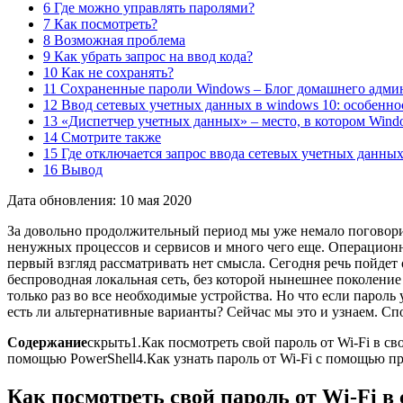
6 Где можно управлять паролями?
7 Как посмотреть?
8 Возможная проблема
9 Как убрать запрос на ввод кода?
10 Как не сохранять?
11 Сохраненные пароли Windows – Блог домашнего адми
12 Ввод сетевых учетных данных в windows 10: особенн
13 «Диспетчер учетных данных» – место, в котором Wind
14 Смотрите также
15 Где отключается запрос ввода сетевых учетных данны
16 Вывод
Дата обновления: 10 мая 2020
За довольно продолжительный период мы уже немало поговори
ненужных процессов и сервисов и много чего еще. Операционн
первый взгляд рассматривать нет смысла. Сегодня речь пойдет 
беспроводная локальная сеть, без которой нынешнее поколение 
только раз во все необходимые устройства. Но что если пароль 
есть ли альтернативные варианты? Сейчас мы это и узнаем. Сп
Содержание
скрыть
1.
Как посмотреть свой пароль от Wi-Fi в с
помощью PowerShell
4.
Как узнать пароль от Wi-Fi с помощью п
Как посмотреть свой пароль от Wi-Fi в