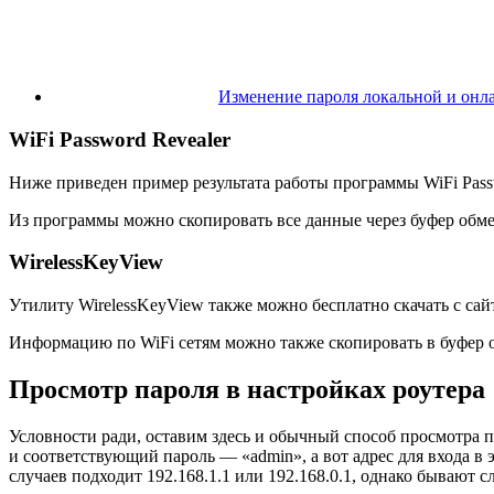
Изменение пароля локальной и онл
WiFi Password Revealer
Ниже приведен пример результата работы программы WiFi Passw
Из программы можно скопировать все данные через буфер обмен
WirelessKeyView
Утилиту WirelessKeyView также можно бесплатно скачать с сайт
Информацию по WiFi сетям можно также скопировать в буфер о
Просмотр пароля в настройках роутера
Условности ради, оставим здесь и обычный способ просмотра п
и соответствующий пароль — «admin», а вот адрес для входа в э
случаев подходит 192.168.1.1 или 192.168.0.1, однако бывают сл