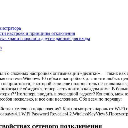
нистратора
ости настроек и принципы отключения
ows хранит пароли и другие данные для входа
х?
ли о сложных настройках оптимизации «десятки» — таких как 
ая система Windows 10 гибка в настройках для почти любых цел
о неприятности, с которой если еще пользователь не сталкивался
никогда не обходится, теперь есть почти в каждом доме. В боль
утерян? Что теперь вводить в очередной гаджет? Конечно, можно 
особов несколько, и все они несложные. Обо всем по порядку:
войствах сетевого подключения
2.
Как посмотреть пароль от Wi-Fi
рограмм
4.1.
WiFi Password Revealer
4.2.
WirelessKeyView
5.
Просмотр
 свойствах сетевого подключения