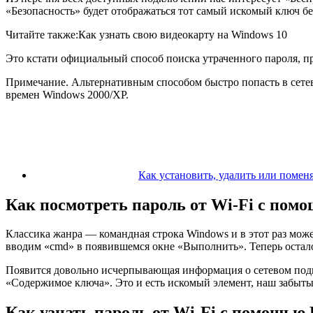
«Безопасность» будет отображаться тот самый искомый ключ бе
Читайте также:Как узнать свою видеокарту на Windows 10
Это кстати официальный способ поиска утраченного пароля, пр
Примечание. Альтернативным способом быстро попасть в сет
времен Windows 2000/XP.
Как установить, удалить или помен
Как посмотреть пароль от Wi-Fi с пом
Классика жанра — командная строка Windows и в этот раз мож
вводим «cmd» в появившемся окне «Выполнить». Теперь осталось
Появится довольно исчерпывающая информация о сетевом подк
«Содержимое ключа». Это и есть искомый элемент, наш забыты
Как узнать пароль от Wi-Fi c помощью 