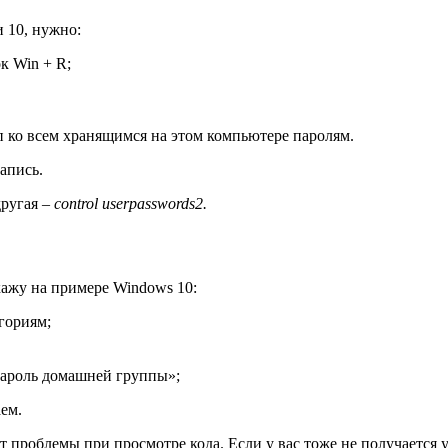
 10, нужно:
 Win + R;
 ко всем хранящимся на этом компьютере паролям.
апись.
другая –
control
userpasswords2.
кажу на примере Windows 10:
гориям;
пароль домашней группы»;
ем.
ют проблемы при просмотре кода. Если у вас тоже не получается 