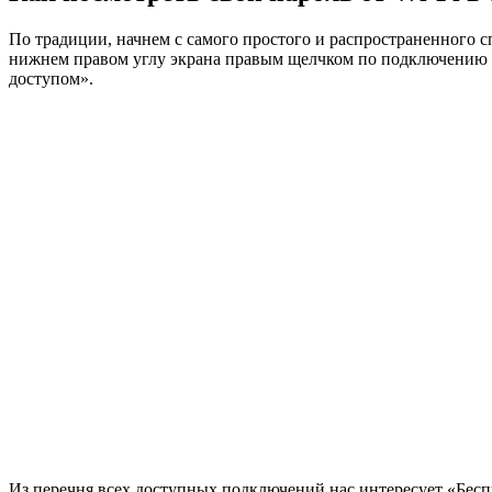
По традиции, начнем с самого простого и распространенного сп
нижнем правом углу экрана правым щелчком по подключению вы
доступом».
Из перечня всех доступных подключений нас интересует «Беспр