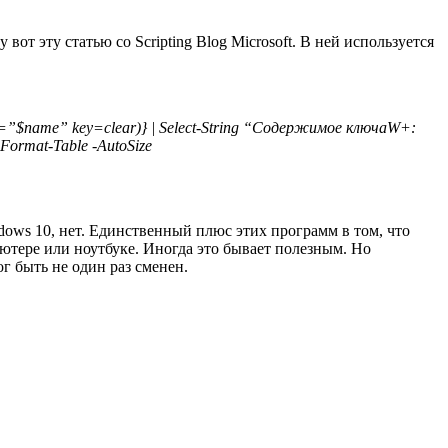
от эту статью со Scripting Blog Microsoft. В ней используется
name=”$name” key=clear)} | Select-String “Содержимое ключаW+:
ormat-Table -AutoSize
dows 10, нет. Единственный плюс этих программ в том, что
ютере или ноутбуке. Иногда это бывает полезным. Но
г быть не один раз сменен.