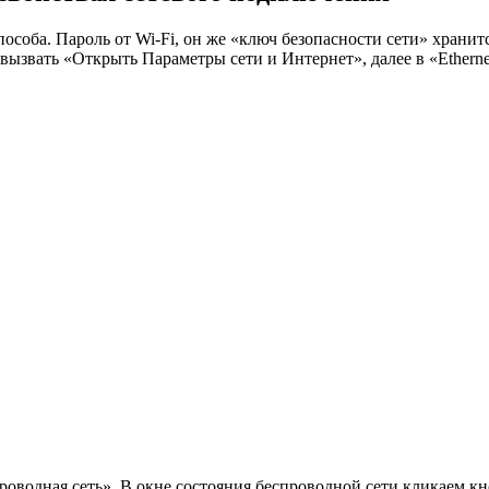
особа. Пароль от Wi-Fi, он же «ключ безопасности сети» хранитс
звать «Открыть Параметры сети и Интернет», далее в «Etherne
оводная сеть». В окне состояния беспроводной сети кликаем кн