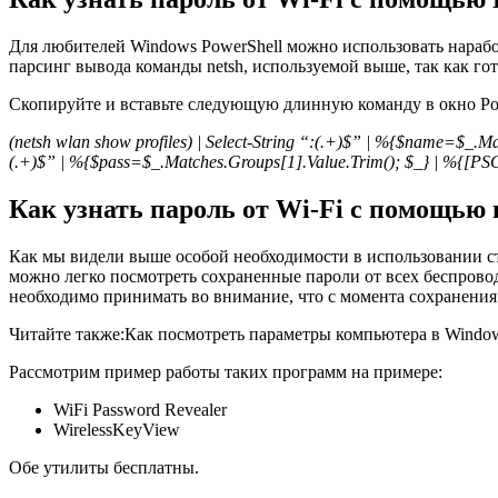
Для любителей Windows PowerShell можно использовать наработки
парсинг вывода команды netsh, используемой выше, так как гот
Скопируйте и вставьте следующую длинную команду в окно Pow
(netsh wlan show profiles) | Select-String “:(.+)$” | %{$name=$_
(.+)$” | %{$pass=$_.Matches.Groups[1].Value.Trim(); $_} | %
Как узнать пароль от Wi-Fi с помощью
Как мы видели выше особой необходимости в использовании сто
можно легко посмотреть сохраненные пароли от всех беспровод
необходимо принимать во внимание, что с момента сохранения п
Читайте также:Как посмотреть параметры компьютера в Windo
Рассмотрим пример работы таких программ на примере:
WiFi Password Revealer
WirelessKeyView
Обе утилиты бесплатны.