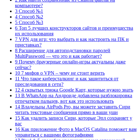
компьютере?
3 Способ №1
4 Способ №2
5 Способ №3
6 Топ 5 лучших конструкторов сайтов и преимущества
их использования
7 VPN для игр: что выбрать и как настроить на ПК и
приставках?
8 Расширение для автоподстановки паролей
MultiPassword — что это и как работает?
9 Почему браузерные онлайн-игры актуальны даже
сейчас?
10 7 мифов о VPN – чему не стоит верить
11 Что такое киберсталкинг и как защититься от
преследования в сети?
12 4 скрытых трюка Google Карт, которые нужно знать
13 В WhatsApp на Андроиде добавлена разблокировка
отпечатком пальцев, вот как это использовать
14 Владельцы AirPods Pro, вы можете заставить Сири
читать текстовые сообщения прямо в ваши уши
15 Как удалить записи Сири, которые Эпл сохраняет у
вас
16 Как приложение Фото в MacOS Catalina поможет вам
управиться с вашими фотографиями