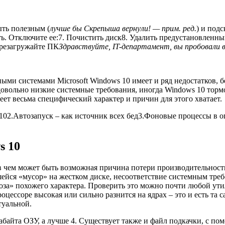
ть полезным (
лучше бы Скрепыша вернули! — прим. ред.
) и под
ь. Отключите ее:
7. Почистить диск
8. Удалить предустановленны
ерезагружайте ПК
Здравствуйте, IT-департамент, вы пробовали
и системами Microsoft Windows 10 имеет и ряд недостатков, бе
овольно низкие системные требования, иногда Windows 10 торм
ет весьма специфический характер и причин для этого хватает.
10
2.
Автозапуск – как источник всех бед
3.
Фоновые процессы в о
s 10
 в чем может быть возможная причина потери производительност
шейся «мусор» на жестком диске, несоответствие системным тр
оза» похожего характера. Проверить это можно почти любой ут
роцессоре высокая или сильно разнится на ядрах – это и есть та
туальной.
байта ОЗУ, а лучше 4. Существует также и файл подкачки, с по