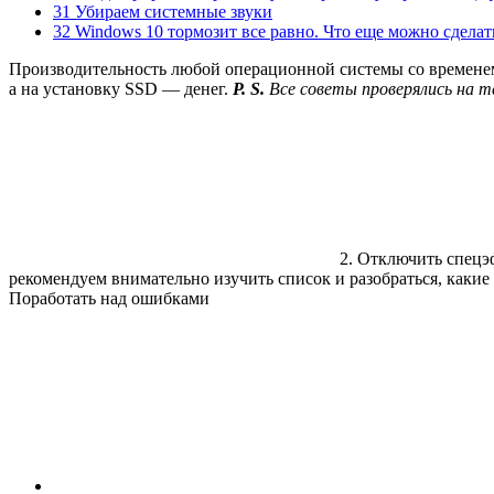
31 Убираем системные звуки
32 Windows 10 тормозит все равно. Что еще можно сделат
Производительность любой операционной системы со временем 
а на установку SSD — денег.
P. S.
Все советы проверялись на 
2. Отключить спец
рекомендуем внимательно изучить список и разобраться, какие 
Поработать над ошибками