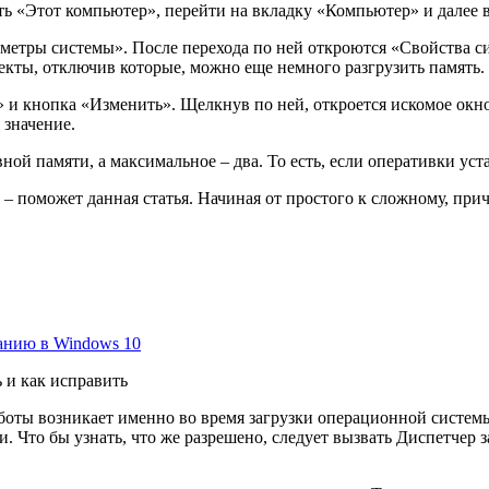
ть «Этот компьютер», перейти на вкладку «Компьютер» и далее 
метры системы». После перехода по ней откроются «Свойства си
екты, отключив которые, можно еще немного разгрузить память.
» и кнопка «Изменить». Щелкнув по ней, откроется искомое окн
 значение.
ой памяти, а максимальное – два. То есть, если оперативки уста
 – поможет данная статья. Начиная от простого к сложному, пр
анию в Windows 10
 и как исправить
боты возникает именно во время загрузки операционной системы.
и. Что бы узнать, что же разрешено, следует вызвать Диспетчер за