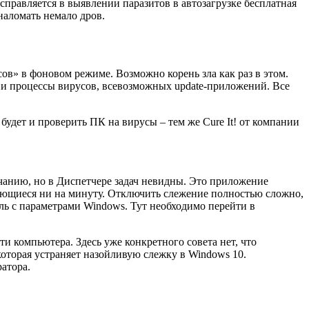
справляется в выявлении паразитов в автозагрузке бесплатная
наломать немало дров.
ов» в фоновом режиме. Возможно корень зла как раз в этом.
ь и процессы вирусов, всевозможных update-приложений. Все
м будет и проверить ПК на вирусы – тем же
Cure It!
от компании
лчанию, но в Диспетчере задач невидны. Это приложение
щающиеся ни на минуту. Отключить слежение полностью сложно,
ь с параметрами Windows. Тут необходимо перейти в
ти компьютера. Здесь уже конкретного совета нет, что
 которая устраняет назойливую слежку в Windows 10.
атора.