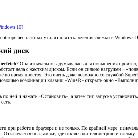
indows 10?
 обзоре бесплатных утилит для отключения слежки в Windows 1
ткий диск
erfetch
? Она изначально задумывалась для повышения производи
 обстоят дела с жестким диском. Если он сильно нагружен – «по
 во время простоя. Это очень даже возможно со службой Superfe
с помощью комбинации клавиш «Win+R» открыть окно «Выполнить»
 по ней и нажать «Остановить», а затем тип запуска установить
есть.
ети при работе в браузере и не только. По крайней мере, изначал
. Отключается она там же, где отключали телеметрию и слежку 