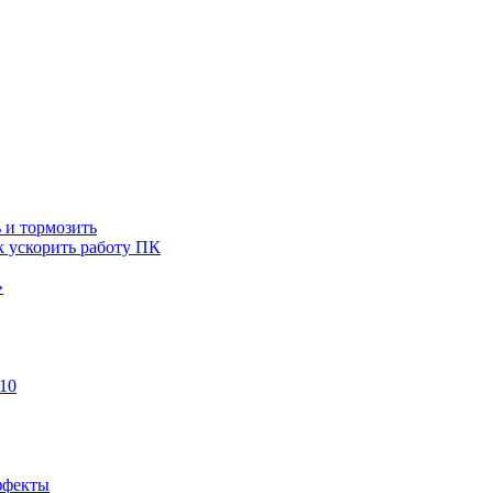
 и тормозить
к ускорить работу ПК
»
10
ффекты