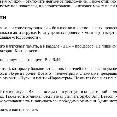
Правым кликом – отключить ненужное приложение. Также отлично 
инутых пользователей, и неподготовленный человек может в ней 
ти
озможна и сопутствующая ей – большое количество «левых процесс
только в автозагрузке. В запущенных процессах можно разглядет
вкладке «Подробности».
сего нагружает память, а в разделе «ЦП» – процессор. Не лишни
ратории Касперского.
авно нашумевшего
вируса Bad Rabbit
.
crosoft, которые у большинства пользователей включены по умо
ox и Skype и прочее. Все это – телеметрия и слежка, не прекра
 открыть «Пуск» и найти «Параметры». Появится большая панел
дится в статусе «Вкл» — всегда присутствует в оперативной памя
ия. Также есть отличная бесплатная утилита
Spybot Anti-Beacon
,
е устанавливать и запускать ее необходимо от имени Администр
лать и как исправить