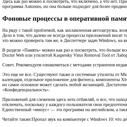
Здесь как раз можно и посмотреть, что включено, а что нет. 
программа
Autoruns
, но она больше подходит для более продв
Фоновые процессы в оперативной памя
На ряду с такой проблемой, как захламленная автозагрузка, в
Дело в том, что далеко не всегда процессы приложений висят 
это можно проверить там же, в Диспетчере задач Windows, на 
В разделе «Память» можно как раз и посмотреть, что больше в
Doctor Web или утилитой
Kaspersky Virus Removal Tool
от Лабо
Совет. Рекомендуем ознакомиться с методами устранения нед
Это еще не все. Существуют также и системные утилиты от Mi
календаря, отдельное приложение для фитнеса, компоненты Xb
но самое основное может сделать любой желающий. Достаточно
«Конфиденциальность».
Приложений для слежения здесь хоть отбавляй, и все, что нахо
отключать, поскольку у каждого пользователя свои предпочтен
Единственный «минус» — эта программа на английском, а такж
Читайте также:Пропал звук на компьютере с Windows 10: что де