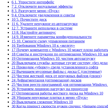
6 1. Упростите интерфейс
7 2. Отключите визуальные эффекты
8 3. Разгрузите меню «Пуск»
9 4. Отключите уведомления и советы
10 5. Почистите диск
11 6. Удалите ненужное из автозагрузки
12 7. Устраните неполадки в системе
13 8. Настройте антивирус
14 9. Измените параметры конфиденциальности
15 10. Смените схему управления питанием
16 Требования Windows 10 к «железу»
17 Почему компьютер с Windows 10 может плохо работать
18 Советы и инструкции по оптимизации Windows 10: ка
19 Оптимизация Windows 10: чистим автозагрузку
20 Выключаем службы, которые грузят систему «без дела
21 Проводим «уборку» среди установленного софта
22 Вычищаем мусорные файлы с диска С (системные)
23 Чистим жесткий диск от ненужных файлов (своих)
24 Дефрагментация (оптимизация) дисков
25 Чистим реестр программой для оптимизации Windows 
26 Устраняем лишнюю нагрузку на процессор
27 Оптимизация работы жесткого диска на Windows 10
28 Убираем ненужные плитки в меню «Пуск»
29 Выключаем слежение Windows 10
30 Когда прирост скорости нужен срочно: убираем спецэ