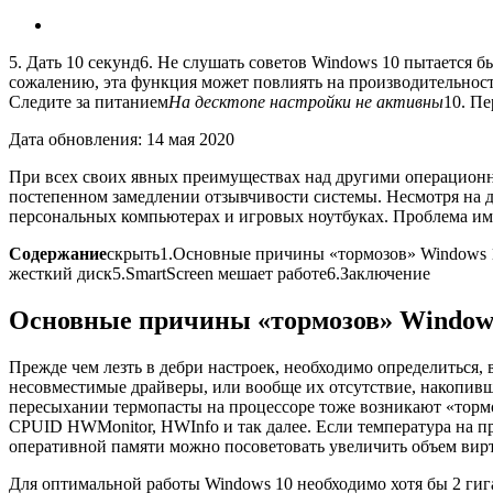
5. Дать 10 секунд
6. Не слушать советов
Windows 10 пытается бы
сожалению, эта функция может повлиять на производительност
Следите за питанием
На десктопе настройки не активны
10. П
Дата обновления: 14 мая 2020
При всех своих явных преимуществах над другими операционным
постепенном замедлении отзывчивости системы. Несмотря на д
персональных компьютерах и игровых ноутбуках. Проблема име
Содержание
скрыть
1.
Основные причины «тормозов» Windows 
жесткий диск
5.
SmartScreen мешает работе
6.
Заключение
Основные причины «тормозов» Window
Прежде чем лезть в дебри настроек, необходимо определиться,
несовместимые драйверы, или вообще их отсутствие, накопив
пересыхании термопасты на процессоре тоже возникают «торм
CPUID HWMonitor
,
HWInfo
и так далее. Если температура на п
оперативной памяти можно посоветовать увеличить объем вир
Для оптимальной работы Windows 10 необходимо хотя бы 2 гига