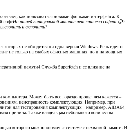
сказывает, как пользоваться новыми фишками интерфейса. К
й софт
На нашей виртуальной машине нет лишнего софта 🙂
9.
 выключить и включить?
з которых не обходится ни одна версия Windows. Речь идет о
озит не только на слабых офисных машинах, но и на мощных
перативной памяти
4.
Служба Superfetch и ее влияние на
и компьютера. Может быть все гораздо проще, чем кажется –
ебованиям, неисправность комплектующих. Например, при
илитой для тестирования комплектующих – например,
AIDA64
,
 самая причина. Также владельцам небольшого количества
мощью которого можно «помочь» системе с нехваткой памяти. И