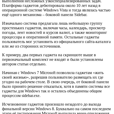
выполнения несложных узкоспециализированных задач.
Платформа гаджетов дебютировала около 10 лет назад в
операционной системе Windows Vista и тогда являлась частью
ещё одного механизма – боковой панели Sidebar.
Изначально система предлагала лишь небольшую группу
простеньких гаджетов, включая часы, календарь, просмотр
погоды, лент новостей и курсов валют, а также мониторинг
процессора и оперативной памяти. Остальные гаджеты
пользователь мог установить из официального сайта-каталога
или же из сторонних источников.
К примеру, два первых гаджета на скриншоте выше в
первоначальный комплект не входят и были установлены
автором статьи отдельно.
Начиная с Windows 7 Microsoft позволила гаджетам «жить
своей жизнью», разрешив пользователю размещать их где
угодно на рабочем столе. В свою очередь, от боковой панели
было принято решение отказаться, хотя в памяти системы все
гаджеты для Windows так и остались объединены общим
процессом sidebar.exe.
Исчезновение гаджетов произошло незадолго до выхода
финальной версии Windows 8. Буквально на самом последнем
этапе её тестирования Microsoft выпилила мини-приложения