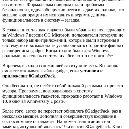
из системы. Формальным поводом стали проблемы
безопасности, вдруг обнаружившееся в гаджетах, однако, что
мешало корпорации их исправить и вернуть данную
функциональность в систему – загадка.
К сожалению, так как гаджеты были убраны из последующих
за Windows 7 версий ОС Microsoft, пользователи потеряли не
только набор мини-приложений, которые были встроены в
систему, но и возможность устанавливать сторонние файлы с
расширением .gadget. Когда-то они были для Windows
родными, но теперь система их абсолютно не признаёт:
Впрочем, выход из сложившейся ситуации есть. Вы вновь
сможете открывать файлы gadget, если
установите
приложение 8GadgetPack
.
Оно бесплатно, не несёт с собой никакой рекламы и прочего
мусора. Программа, возвращающая в систему
функциональность гаджетов, прекрасно работает в Windows
10, включая Anniversary Update.
Более того, автор не перестаёт обновлять 8GadgetPack, раз в
несколько месяцев дополняя и совершенствуя входящие в
состав комплекта гаджеты. На момент написания этой
заметки, актуальной являлась 19-а версия 8GadgetPack. Клик