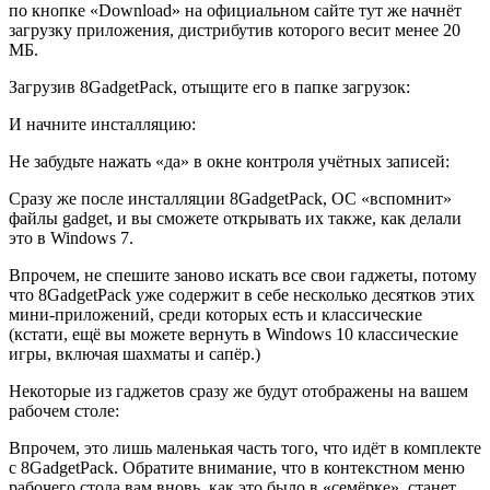
по кнопке «Download» на официальном сайте тут же начнёт
загрузку приложения, дистрибутив которого весит менее 20
МБ.
Загрузив 8GadgetPack, отыщите его в папке загрузок:
И начните инсталляцию:
Не забудьте нажать «да» в окне контроля учётных записей:
Сразу же после инсталляции 8GadgetPack, ОС «вспомнит»
файлы gadget, и вы сможете открывать их также, как делали
это в Windows 7.
Впрочем, не спешите заново искать все свои гаджеты, потому
что 8GadgetPack уже содержит в себе несколько десятков этих
мини-приложений, среди которых есть и классические
(кстати, ещё вы можете вернуть в Windows 10 классические
игры, включая шахматы и сапёр.)
Некоторые из гаджетов сразу же будут отображены на вашем
рабочем столе:
Впрочем, это лишь маленькая часть того, что идёт в комплекте
с 8GadgetPack. Обратите внимание, что в контекстном меню
рабочего стола вам вновь, как это было в «семёрке», станет