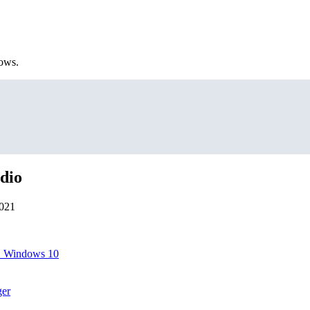
ows.
dio
2021
в Windows 10
ger