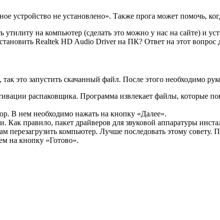
е устройство не установлено». Также прога может помочь, когд
ь утилиту на компьютер (сделать это можно у нас на сайте) и у
тановить Realtek HD Audio Driver на ПК? Ответ на этот вопрос 
ь, так это запустить скачанный файл. После этого необходимо р
ивации распаковщика. Программа извлекает файлы, которые пона
р. В нем необходимо нажать на кнопку «Далее».
и. Как правило, пакет драйверов для звуковой аппаратуры инстал
м перезагрузить компьютер. Лучше последовать этому совету. П
ем на кнопку «Готово».