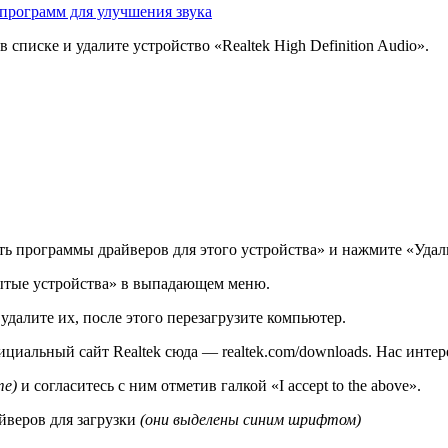
программ для улучшения звука
списке и удалите устройство «Realtek High Definition Audio».
ть программы драйверов для этого устройства» и нажмите «Удал
ытые устройства» в выпадающем меню.
удалите их, после этого перезагрузите компьютер.
циальный сайт Realtek сюда — realtek.com/downloads. Нас интерес
те)
и согласитесь с ним отметив галкой «I accept to the above».
йверов для загрузки
(они выделены синим шрифтом)