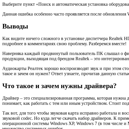
Выберите пункт «Поиск и автоматическая установка оборудован
Данная ошибка особенно часто проявляется после обновления W
Выводы
Как видите ничего сложного в установке диспетчера Realtek H
подробнее в комментариях свою проблему. Разберемся вместе!
Наверняка каждый продвинутый пользователь ПК слышал о фирм
продукции, выходящая под брендом Realtek – это интегрирова
Аудиокарты Реалтек хорошо воспроизводят звук и при этом сто
такое и зачем он нужен? Ответ узнаете, прочитав данную стать
Что такое и зачем нужны драйвера?
Драйвер – это специализированная программа, которая нужн
понимает, как работать с тем или иным устройством. Стоит по
Так вот, для того чтобы звуковая карта исправно работала и в
звуковой codec. Но куда легче скачать набор драйверов. К прим
операционной системы Windows XP, Windows 7 (в том числе и М
множество системных ошибок.