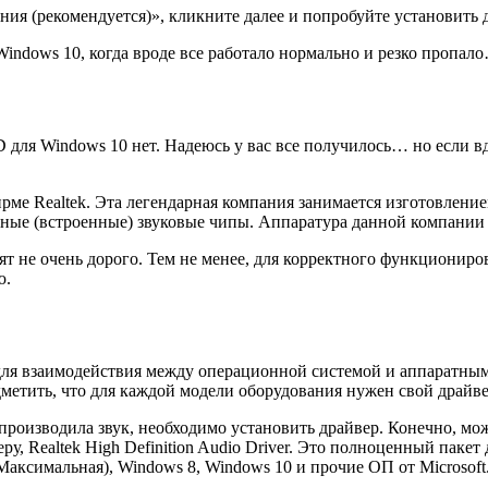
ия (рекомендуется)», кликните далее и попробуйте установить д
indows 10, когда вроде все работало нормально и резко пропал
D для Windows 10 нет. Надеюсь у вас все получилось… но если 
е Realtek. Эта легендарная компания занимается изготовление
нные (встроенные) звуковые чипы. Аппаратура данной компании
ят не очень дорого. Тем не менее, для корректного функционир
ю.
а для взаимодействия между операционной системой и аппарат
дметить, что для каждой модели оборудования нужен свой драйве
оспроизводила звук, необходимо установить драйвер. Конечно, мо
еру, Realtek High Definition Audio Driver. Это полноценный паке
аксимальная), Windows 8, Windows 10 и прочие ОП от Microsoft