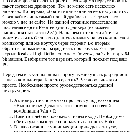
На самом деле все очень просто. Необходимо переустановить
пакет звуковых драйверов. Тем не менее есть несколько
нюансов. Во-первых, обратите внимание на версию утилиты.
Скачивайте лишь самый новый драйвер пак. Сделать это
можно у нас на сайте. На данной странице представлена
последняя версия Реалтек аудио драйвера (на момент
написания статьи это 2.81). На нашем интернет-сайте вы
можете скачать бесплатно данную утилиту на русском на свой
компьютер или же ноутбук через торрент. Во-вторых,
обратите внимание на разрядность программы. Есть две
версии Realtek High Definition Audio Driver – для 32 bit и для 64
bit машин. Выбирайте тот вариант, который походит под ваш
PC.
Перед тем как устанавливать прогу нужно узнать разрядность
вашего компьютера. Как это сделать? Все довольно-таки
просто. Необходимо просто руководствоваться данной
инструкцией:
Активируйте системную программу под названием
«Выполнить». Делается это с помощью горячей
комбинации Win + R.
Появится небольшое окно с полем ввода. Необходимо
вбить туда команду cmd и нажать на кнопку Enter.
Вышеописанные манипуляции приведут к запуску