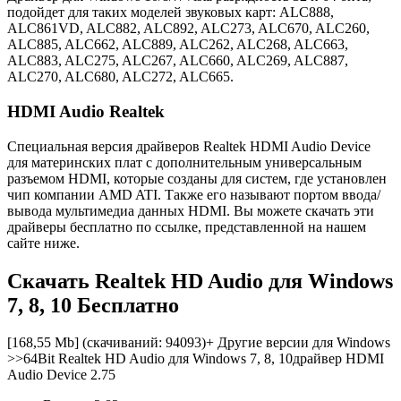
подойдет для таких моделей звуковых карт: ALC888,
ALC861VD, ALC882, ALC892, ALC273, ALC670, ALC260,
ALC885, ALC662, ALC889, ALC262, ALC268, ALC663,
ALC883, ALC275, ALC267, ALC660, ALC269, ALC887,
ALC270, ALC680, ALC272, ALC665.
HDMI Audio Realtek
Специальная версия драйверов Realtek HDMI Audio Device
для материнских плат с дополнительным универсальным
разъемом HDMI, которые созданы для систем, где установлен
чип компании AMD ATI. Также его называют портом ввода/
вывода мультимедиа данных HDMI. Вы можете скачать эти
драйверы бесплатно по ссылке, представленной на нашем
сайте ниже.
Скачать Realtek HD Audio для Windows
7, 8, 10
Бесплатно
[168,55 Mb] (cкачиваний: 94093)+ Другие версии для Windows
>>
64Bit Realtek HD Audio для Windows 7, 8, 10
драйвер HDMI
Audio Device 2.75