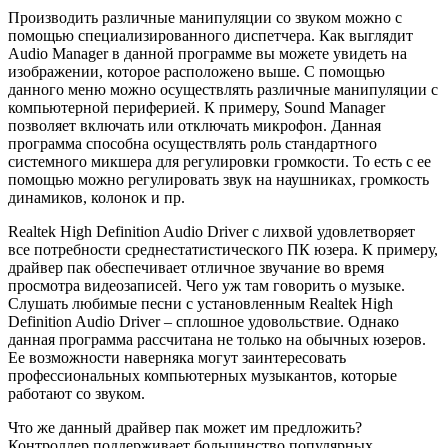
Производить различные манипуляции со звуком можно с
помощью специализированного диспетчера. Как выглядит
Audio Manager в данной программе вы можете увидеть на
изображении, которое расположено выше. С помощью
данного меню можно осуществлять различные манипуляции с
компьютерной периферией. К примеру, Sound Manager
позволяет включать или отключать микрофон. Данная
программа способна осуществлять роль стандартного
системного микшера для регулировки громкости. То есть с ее
помощью можно регулировать звук на наушниках, громкость
динамиков, колонок и пр.
Realtek High Definition Audio Driver с лихвой удовлетворяет
все потребности среднестатистического ПК юзера. К примеру,
драйвер пак обеспечивает отличное звучание во время
просмотра видеозаписей. Чего уж там говорить о музыке.
Слушать любимые песни с установленным Realtek High
Definition Audio Driver – сплошное удовольствие. Однако
данная программа рассчитана не только на обычных юзеров.
Ее возможности наверняка могут заинтересовать
профессиональных компьютерных музыкантов, которые
работают со звуком.
Что же данный драйвер пак может им предложить?
Контроллер поддерживает большинство популярных