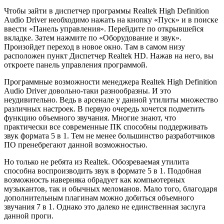
Чтобы зайти в диспетчер программы Realtek High Definition
Audio Driver необходимо нажать на кнопку «Пуск» и в поиске
ввести «Панель управления». Перейдите по открывшейся
вкладке. Затем нажмите по «Оборудование и звук».
Произойдет переход в новое окно. Там в самом низу
расположен пункт Диспетчер Realtek HD. Нажав на него, вы
откроете панель управления программой.
Программные возможности менеджера Realtek High Definition
Audio Driver довольно-таки разнообразны. И это
неудивительно. Ведь в арсенале у данной утилиты множество
различных настроек. В первую очередь хочется подметить
функцию объемного звучания. Многие знают, что
практически все современные ПК способны поддерживать
звук формата 5 в 1. Тем не менее большинство разработчиков
ПО пренебрегают данной возможностью.
Но только не ребята из Realtek. Обозреваемая утилита
способна воспроизводить звук в формате 5 в 1. Подобная
возможность наверняка обрадует как компьютерных
музыкантов, так и обычных меломанов. Мало того, благодаря
дополнительным плагинам можно добиться объемного
звучания 7 в 1. Однако это далеко не единственная заслуга
данной проги.