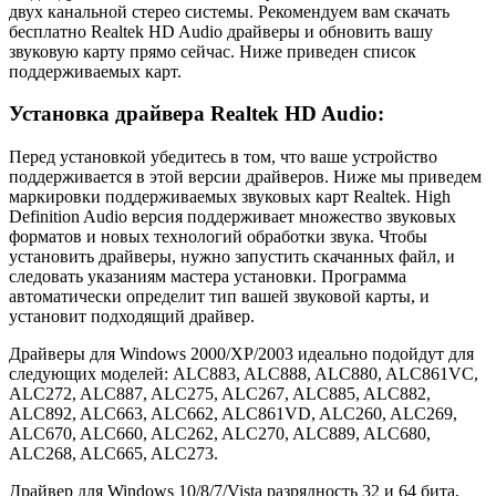
двух канальной стерео системы. Рекомендуем вам скачать
бесплатно Realtek HD Audio драйверы и обновить вашу
звуковую карту прямо сейчас. Ниже приведен список
поддерживаемых карт.
Установка драйвера Realtek HD Audio:
Перед установкой убедитесь в том, что ваше устройство
поддерживается в этой версии драйверов. Ниже мы приведем
маркировки поддерживаемых звуковых карт Realtek. High
Definition Audio версия поддерживает множество звуковых
форматов и новых технологий обработки звука. Чтобы
установить драйверы, нужно запустить скачанных файл, и
следовать указаниям мастера установки. Программа
автоматически определит тип вашей звуковой карты, и
установит подходящий драйвер.
Драйверы для Windows 2000/XP/2003 идеально подойдут для
следующих моделей: ALC883, ALC888, ALC880, ALC861VC,
ALC272, ALC887, ALC275, ALC267, ALC885, ALC882,
ALC892, ALC663, ALC662, ALC861VD, ALC260, ALC269,
ALC670, ALC660, ALC262, ALC270, ALC889, ALC680,
ALC268, ALC665, ALC273.
Драйвер для Windows 10/8/7/Vista разрядность 32 и 64 бита,