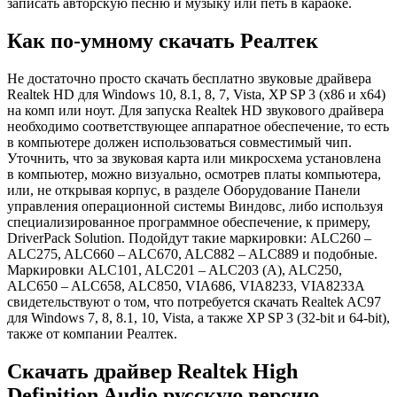
записать авторскую песню и музыку или петь в караоке.
Как по-умному скачать Реалтек
Не достаточно просто скачать бесплатно звуковые драйвера
Realtek HD для Windows 10, 8.1, 8, 7, Vista, XP SP 3 (x86 и x64)
на комп или ноут. Для запуска Realtek HD звукового драйвера
необходимо соответствующее аппаратное обеспечение, то есть
в компьютере должен использоваться совместимый чип.
Уточнить, что за звуковая карта или микросхема установлена
в компьютер, можно визуально, осмотрев платы компьютера,
или, не открывая корпус, в разделе Оборудование Панели
управления операционной системы Виндовс, либо используя
специализированное программное обеспечение, к примеру,
DriverPack Solution. Подойдут такие маркировки: ALC260 –
ALC275, ALC660 – ALC670, ALC882 – ALC889 и подобные.
Маркировки ALC101, ALC201 – ALC203 (A), ALC250,
ALC650 – ALC658, ALC850, VIA686, VIA8233, VIА8233A
свидетельствуют о том, что потребуется скачать Realtek AC97
для Windows 7, 8, 8.1, 10, Vista, а также XP SP 3 (32-bit и 64-bit),
также от компании Реалтек.
Скачать драйвер Realtek High
Definition Audio русскую версию