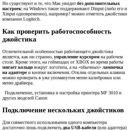
Но существуют и те, что Мак увидит
без дополнительных
настроек
: на Windows такие поддерживают Dinput (либо его и
Xinput одновременно), например? можно отметить джойстики
компании Logitech.
Как проверить работоспособность
джойстика
Отличительной особенностью работающего джойстика
является, как ни странно,
управление курсором
на рабочем
столе. Кроме этого, на геймпадах от XBOX во время работы
мигает кольцо
вокруг логотипа, а на «обычных»
лампочка
на адаптере
и кнопке включения. Отклик отдельных клавиш
можно проверить в уже упомянутом меню калибровки или
меню драйвера.
Подключение, установка и настройка принтера MF 3010 и
других моделей Canon
Подключение нескольких джойстиков
Для совместного использования одного компьютера
достаточно лишь подключить
два
USB
-кабеля
(или адаптера)