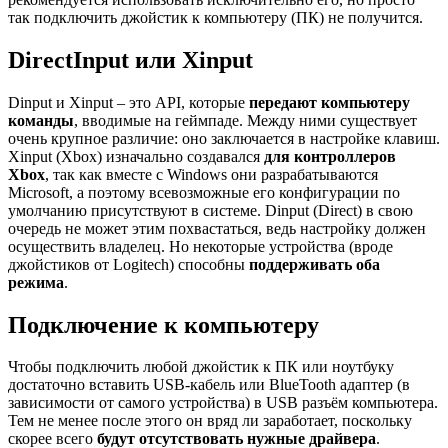
так подключить джойстик к компьютеру (ПК) не получится.
DirectInput или Xinput
Dinput и Xinput – это API, которые
передают компьютеру
команды
, вводимые на геймпаде. Между ними существует
очень крупное различие: оно заключается в настройке клавиш.
Xinput (Xbox) изначально создавался
для контроллеров
Xbox
, так как вместе с Windows они разрабатываются
Microsoft, а поэтому всевозможные его конфигурации по
умолчанию присутствуют в системе. Dinput (Direct) в свою
очередь не может этим похвастаться, ведь настройку должен
осуществить владелец. Но некоторые устройства (вроде
джойстиков от Logitech) способны
поддерживать оба
режима
.
Подключение к компьютеру
Чтобы подключить любой джойстик к ПК или ноутбуку
достаточно вставить USB-кабель или BlueTooth адаптер (в
зависимости от самого устройства) в USB разъём компьютера.
Тем не менее после этого он вряд ли заработает, поскольку
скорее всего
будут отсутствовать нужные драйвера
.