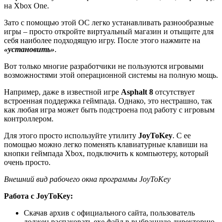
на Xbox One.
Зато с помощью этой ОС легко устанавливать разнообразные
игры – просто откройте виртуальный магазин и отыщите для
себя наиболее подходящую игру. После этого нажмите на
«установить»
.
Вот только многие разработчики не пользуются игровыми
возможностями этой операционной системы на полную мощь.
Например, даже в известной игре
Asphalt 8
отсутствует
встроенная поддержка геймпада. Однако, это нестрашно, так
как любая игра может быть подстроена под работу с игровым
контроллером.
Для этого просто используйте утилиту
JoyToKey
. С ее
помощью можно легко поменять клавиатурные клавиши на
кнопки геймпада Xbox, подключить к компьютеру, который
очень просто.
Внешний вид рабочего окна программы JoyToKey
Работа с JoyToKey:
Скачав архив с официального сайта, пользователь
должен распаковать exe файл в выбранную директорию.