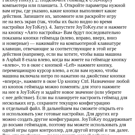
компьютера или планшета. 3. Откройте параметры нужной
вам игры, где указано, какие кнопки выполняют какие
действия. Запишите их, запомните или раскройте игру
не на весь экран (так, чтобы их было видно во время
настройки JoyToKey). 4. Запустите JoyToKey.exe и нажмите
на кнопку «Авто настройка» Вам будут последовательно
показаны кнопки геймпада (влево, вправо, вверх, вниз
и номерные) — нажимайте на компьютерной клавиатуре
клавиши, отвечающие за соответствующие в этой игре
действия (например, если вы хотите, чтобы ваша машина
в Asphalt 8 ехала влево, когда вы жмете на геймпаде кнопку
«влево», то в окне с кнопкой «Left» нажмите кнопку,
перемещающую курсор влево, а если вам нужно, чтобы
машина включала нитро по нажатию на джойстике кнопки
«вперед», нажмите в окне Up кнопку Ctrl. Назначение любой
из кнопок геймпада можно поменять: для этого нажмите
на нее в JoyToKey и задайте новое значение (или уберите
с нее действие). Если вы планируете настроить геймпад для
нескольких игр, сохраните текущую конфигурацию
в отдельный файл. В дальнейшем вы сможете открыть его
и использовать уже готовые настройки. Для других игр
можно создать другие конфигурации. JoyToKey поддерживает
до восьми геймпадов, поэтому вы можете использовать для
одной игры один контроллер, для другой второй и так далее.