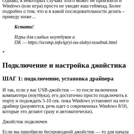
Однако, в некоторых случаях этого может не произойти и
Windows (или игра) просто не увидят ваш геймпад. Более
подробно о том, что и в какой последовательности делать –
приведу ниже…
Кстати!
Игры для слабых ноутбуков и
ПК —
https://ocomp.info/igryi-na-slabyi-noutbuk.html
*
Подключение и настройка джойстика
ШАГ 1: подключение, установка драйвера
И так, если у вас USB-джойстик
— то после включения
компьютера (ноутбука), его достаточно просто подключить к
порту и подождать 5-10 сек. пока Windows установит на него
драйвер (разумеется, речь идет о современных Windows 8/10,
которые это делают сразу и автоматически).
Джойстик подключен
Если вы приобрели беспроводной джойстик
— то для начала