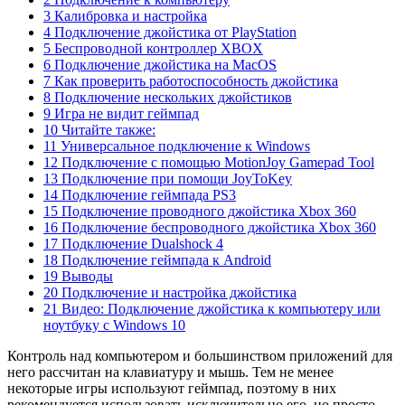
3 Калибровка и настройка
4 Подключение джойстика от PlayStation
5 Беспроводной контроллер XBOX
6 Подключение джойстика на MacOS
7 Как проверить работоспособность джойстика
8 Подключение нескольких джойстиков
9 Игра не видит геймпад
10 Читайте также:
11 Универсальное подключение к Windows
12 Подключение с помощью MotionJoy Gamepad Tool
13 Подключение при помощи JoyToKey
14 Подключение геймпада PS3
15 Подключение проводного джойстика Xbox 360
16 Подключение беспроводного джойстика Xbox 360
17 Подключение Dualshock 4
18 Подключение геймпада к Android
19 Выводы
20 Подключение и настройка джойстика
21 Видео: Подключение джойстика к компьютеру или
ноутбуку с Windows 10
Контроль над компьютером и большинством приложений для
него рассчитан на клавиатуру и мышь. Тем не менее
некоторые игры используют геймпад, поэтому в них
рекомендуется использовать исключительно его, но просто