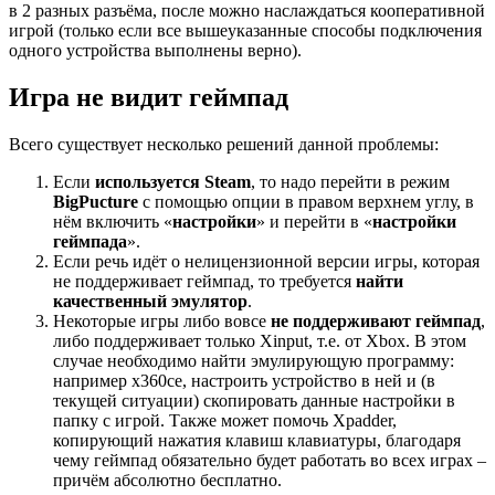
в 2 разных разъёма, после можно наслаждаться кооперативной
игрой (только если все вышеуказанные способы подключения
одного устройства выполнены верно).
Игра не видит геймпад
Всего существует несколько решений данной проблемы:
Если
используется
Steam
, то надо перейти в режим
Big
Pucture
с помощью опции в правом верхнем углу, в
нём включить «
настройки
» и перейти в «
настройки
геймпада
».
Если речь идёт о нелицензионной версии игры, которая
не поддерживает геймпад, то требуется
найти
качественный эмулятор
.
Некоторые игры либо вовсе
не поддерживают геймпад
,
либо поддерживает только Xinput, т.е. от Xbox. В этом
случае необходимо найти эмулирующую программу:
например x360ce, настроить устройство в ней и (в
текущей ситуации) скопировать данные настройки в
папку с игрой. Также может помочь Xpadder,
копирующий нажатия клавиш клавиатуры, благодаря
чему геймпад обязательно будет работать во всех играх –
причём абсолютно бесплатно.