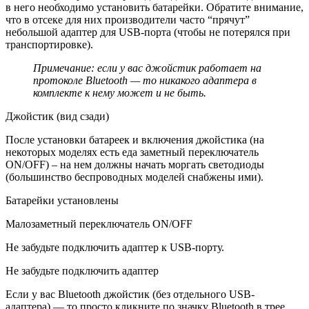
в него необходимо установить батарейки. Обратите внимание,
что в отсеке для них производители часто “прячут”
небольшой адаптер для USB-порта (чтобы не потерялся при
транспортировке).
Примечание
: если у вас джойстик работает на
протоколе Bluetooth — то никакого адаптера в
комплекте к нему может и не быть.
Джойстик (вид сзади)
После установки батареек и включения джойстика (на
некоторых моделях есть еда заметный переключатель
ON/OFF) – на нем должны начать моргать светодиоды
(большинство беспроводных моделей снабжены ими)
.
Батарейки установлены
Малозаметный переключатель ON/OFF
Не забудьте подключить адаптер к USB-порту.
Не забудьте подключить адаптер
Если у вас Bluetooth джойстик (без отдельного USB-
адаптера) — то просто кликните по значку Bluetooth в трее