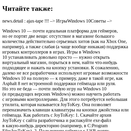
Читайте также:
news.detail : ajax-tape !!! –> ИгрыWindows 10Советы –>
Windows 10 — почти идеальная платформа для геймеров,
но ее портят две вещи: отсутствие в магазине большого
количества действительно серьезных хитов (как на Xbox One,
например), а также слабая (а чаще вообще никакая) поддержка
игровых контроллеров в играх. Игры в Windows
10 устанавливать довольно просто — нужно открыть
виртуальный магазин, порыться в нем, найти что-нибудь
подходящее и нажать на кнопку установки. К сожалению,
далеко не все разработчики используют игровые возможности
Windows 10 на полную — к примеру, даже в такой игре, как
Asphalt 8 нет встроенной поддержки геймпада или руля.
Но это не беда — почти любую игру на Windows 10
(и предыдущих версиях Windows) можно научить работать
с игровыми контроллерами. Для этого потребуется небольшая
утилита, которая называется JoyToKey. Она позволяет
переназначить клавиши клавиатуры на кнопки джойстика или
геймпада. Как работать с JoyToKey: 1. Скачайте архив
JoyToKey с сайта разработчика и распакуйте exe-файл
в какую-нибудь директорию (например, в C:Program
FilesJoyToKey). 2. Подключите геймпад к USB-порту