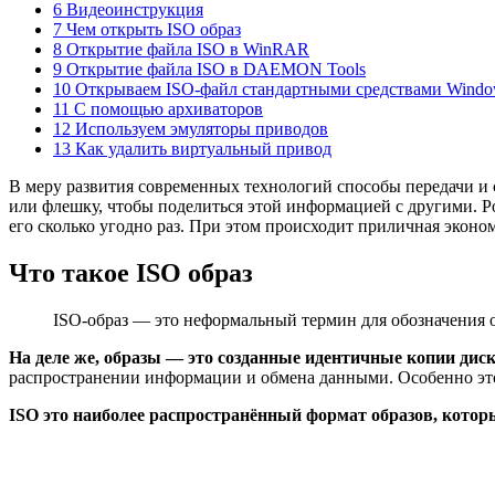
6 Видеоинструкция
7 Чем открыть ISO образ
8 Открытие файла ISO в WinRAR
9 Открытие файла ISO в DAEMON Tools
10 Открываем ISO-файл стандартными средствами Wind
11 С помощью архиваторов
12 Используем эмуляторы приводов
13 Как удалить виртуальный привод
В меру развития современных технологий способы передачи и
или флешку, чтобы поделиться этой информацией с другими. Ро
его сколько угодно раз. При этом происходит приличная эконом
Что такое ISO образ
ISO-образ — это неформальный термин для обозначения о
На деле же, образы — это созданные идентичные копии диск
распространении информации и обмена данными. Особенно это к
ISO это наиболее распространённый формат образов, кот