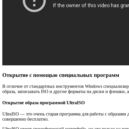
Открытие с помощью специальных программ
В отличие от стандартных инструментов Windows специализи
образа, записывать ISO и другие форматы на диски и флешки, а
Открытие образа программой UltraISO
UltraISO — это очень старая программа для работы с образами
совершенно бесплатно.
UltraISO имеет специфический интерфейс, но это только на пер