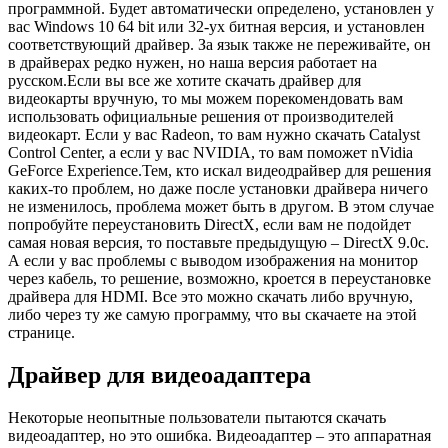
программной. Будет автоматически определено, установлен у
вас Windows 10 64 bit или 32-ух битная версия, и установлен
соответствующий драйвер. За язык также не переживайте, он
в драйверах редко нужен, но наша версия работает на
русском.Если вы все же хотите скачать драйвер для
видеокарты вручную, то мы можем порекомендовать вам
использовать официальные решения от производителей
видеокарт. Если у вас Radeon, то вам нужно скачать Catalyst
Control Center, а если у вас NVIDIA, то вам поможет nVidia
GeForce Experience.Тем, кто искал видеодрайвер для решения
каких-то проблем, но даже после установки драйвера ничего
не изменилось, проблема может быть в другом. В этом случае
попробуйте переустановить DirectX, если вам не подойдет
самая новая версия, то поставьте предыдущую – DirectX 9.0c.
А если у вас проблемы с выводом изображения на монитор
через кабель, то решение, возможно, кроется в переустановке
драйвера для HDMI. Все это можно скачать либо вручную,
либо через ту же самую программу, что вы скачаете на этой
странице.
Драйвер для видеоадаптера
Некоторые неопытные пользователи пытаются скачать
видеоадаптер, но это ошибка. Видеоадаптер – это аппаратная