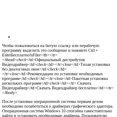
Чтобы пожаловаться на битую ссылку или нерабочую
программу выделить это сообщение и нажмите Ctrl +
Enter
Бесплатно!
uFiler</th></tr>
</thead>
check
</td>Официальный дистрибутив
Видеодрайвер</td>
check
</td></tr>
close
</td>Тихая установка
без диалоговых окон</td>
check
</td>
</tr>
close
</td>Рекомендации по установке необходимых
программ</td>
check
</td></tr>
close
</td>Пакетная установка
нескольких программ</td>
check
</td></tr> Скачать
Видеодрайвер</td>Скачать Видеодрайвер бесплатно</td></tr>
</tbody>
После установки операционной системы первым делом
необходимо позаботиться о драйверах графического адаптера.
Операционная система Windows 10 способна самостоятельно
найти и установить необходимые драйвера. Пользователю