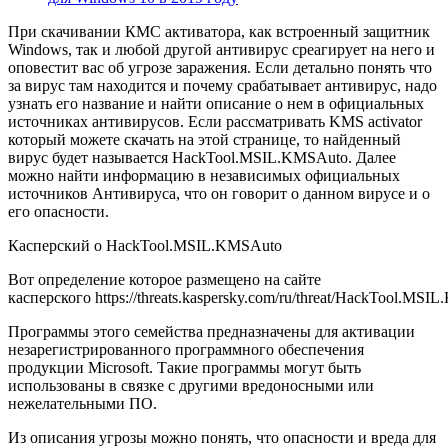
При скачивании КМС активатора, как встроенный защитник
Windows, так и любой другой антивирус среагирует на него и
оповестит вас об угрозе заражения. Если детально понять что
за вирус там находится и почему срабатывает антивирус, надо
узнать его название и найти описание о нем в официальных
источниках антивирусов. Если рассматривать KMS activator
который можете скачать на этой странице, то найденный
вирус будет называется HackTool.MSIL.KMSAuto. Далее
можно найти информацию в независимых официальных
источников Антивируса, что он говорит о данном вирусе и о
его опасности.
Касперский о HackTool.MSIL.KMSAuto
Вот определение которое размещено на сайте
касперского https://threats.kaspersky.com/ru/threat/HackTool.MSI
Программы этого семейства предназначены для активации
незарегистрированного программного обеспечения
продукции Microsoft. Такие программы могут быть
использованы в связке с другими вредоносными или
нежелательными ПО.
Из описания угрозы можно понять, что опасности и вреда для