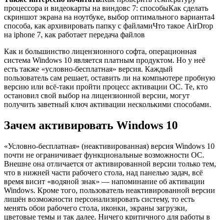
процессора и видеокарты на виндовс 7: способыКак сделать
скриншот экрана на ноутбуке, выбор оптимального варианта4
способа, как архивировать папку с файламиЧто такое AirDrop
на iphone 7, как работает передача файлов
Как и большинство лицензионного софта, операционная
система Windows 10 является платным продуктом. Но у неё
есть также «условно-бесплатная» версия. Каждый
пользователь сам решает, оставить ли на компьютере пробную
версию или всё-таки пройти процесс активации ОС. Те, кто
остановил свой выбор на лицензионной версии, могут
получить заветный ключ активации несколькими способами.
Зачем активировать Windows 10
«Условно-бесплатная» (неактивированная) версия Windows 10
почти не ограничивает функциональные возможности ОС.
Внешне она отличается от активированной версии только тем,
что в нижней части рабочего стола, над панелью задач, всё
время висит «водяной знак» — напоминание об активации
Windows. Кроме того, пользователь неактивированной версии
лишён возможности персонализировать систему, то есть
менять обои рабочего стола, иконки, экраны загрузки,
цветовые темы и так далее. Ничего критичного для работы в