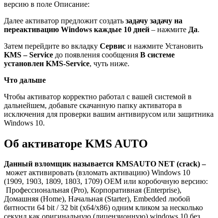
версию в поле
Описание:
Далее активатор предложит создать
задачу задачу на
переактивацию Windows каждые 10 дней
– нажмите
Да
.
Затем перейдите во вкладку
Сервис
и нажмите Установить
KMS – Service
до появления сообщения
В системе
установлен KMS-Service
, чуть ниже.
Что дальше
Чтобы активатор корректно работал с вашей системой в
дальнейшем, добавьте скачанную папку активатора в
исключения для проверки вашим антивирусом или защитника
Windows 10.
Об активаторе KMS AUTO
Данный взломщик называется KMSAUTO NET (crack) –
может активировать (взломать активацию) Windows 10
(1909, 1903, 1809, 1803, 1709) OEM или коробочную версию:
Профессиональная (Pro), Корпоративная (Enterprise),
Домашняя (Home), Начальная (Starter), Embedded любой
битности 64 bit / 32 bit (x64/x86) одним кликом за несколько
секунд как оригинальную (лицензионную) windows 10 без