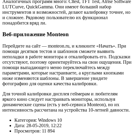
Аналогичных программ много: Cltest, TFT Test, Atrise Software
LUTCurve, QuickGamma. Они имеют больший набор
инструментов и возможностей, делают калибровку точнее, но
и сложнее. Рядовому пользователю их функционал
понадобится вряд ли.
Веб-приложение Monteon
Перейдите на сайт —
monteon.ru
, и кликните «Начать». При
помощи десятков тестов и шаблонов сможете выявить
неполадки в работе монитора и откалибровать его. Подсказки
отсутствуют, поэтому ориентируйтесь на свои ощущения. При
помощи выпадающего меню переключайтесь между
параметрами, которые настраиваете, а круглыми кнопками
ниже изменяются шаблоны. В завершение увидите
фотографию для оценки качества калибровки.
Для точной калибровки дисплея геймерам и любителям
яркого кино следует настраивать мониторы, используя
динамические сцены (есть у веб-сервиса Monteon), но их
интенсивность рассчитана на устройства 10-летней давности.
Категория: Windows 10
Дата: 28-05-2019, 12:22
Просмотров: 11 894