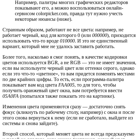
Например, палитры многих графических редакторов
показывают его, а можно воспользоваться онлайн-
сервисом colorpicker.com, правда тут нужно учесть
некоторые нюансы (ниже).
Странным образом, работают не все цвета: например, не
работает черный, код для которого 0 (или
000000
), приходится
использовать что-то вроде
010000
. И это не единственный
вариант, который мне не удалось заставить работать.
Более того, насколько я смог понять, в качестве кодировки
цветов используется BGR, а не RGB — это не имеет значения,
если вы используете черный цвет или оттенки серого, однако
если это что-то «цветное», то вам придется поменять местами
по две крайних цифры. То есть, если программа-палитра
показывает вам код цвета
FAA005
, то для того, чтобы
получить оранжевый цвет окна, вам потребуется ввести
05A0FA
(попытался также показать это на картинке).
Изменения цвета применяются сразу — достаточно снять
фокус (кликнуть по рабочему столу, например) с окна и после
этого снова вернуться к нему (если не сработало, выйдите из
системы и снова зайдите).
Второй способ, который меняет цвета не всегда предсказуемо