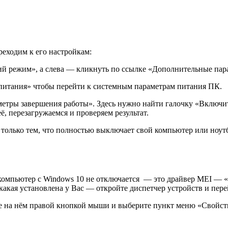
реходим к его настройкам:
ий режим», а слева — кликнуть по ссылке «Дополнительные пар
 питания» чтобы перейти к системным параметрам питания ПК.
етры завершения работы». Здесь нужно найти галочку «Включит
ё, перезагружаемся и проверяем результат.
а только тем, что полностью выключает свой компьютер или ноу
 компьютер с Windows 10 не отключается — это
драйвер MEI
— «M
ь какая установлена у Вас — откройте диспетчер устройств и пер
е на нём правой кнопкой мыши и выберите пункт меню «Свойств