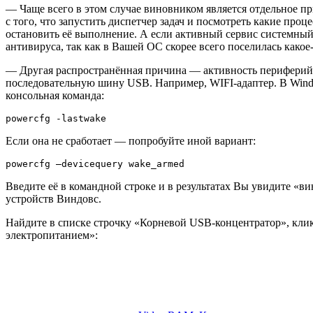
— Чаще всего в этом случае виновником является
отдельное п
с того, что запустить диспетчер задач и посмотреть какие пр
остановить её выполнение. А если активный сервис системный 
антивируса, так как в Вашей ОС скорее всего поселилась како
— Другая распространённая причина —
активность периферий
последовательную шину USB. Например, WIFI-адаптер. В Windo
консольная команда:
powercfg -lastwake
Если она не сработает — попробуйте иной вариант:
powercfg –devicequery wake_armed
Введите её в командной строке и в результатах Вы увидите «в
устройств Виндовс.
Найдите в списке строчку «Корневой USB-концентратор», кли
электропитанием»: