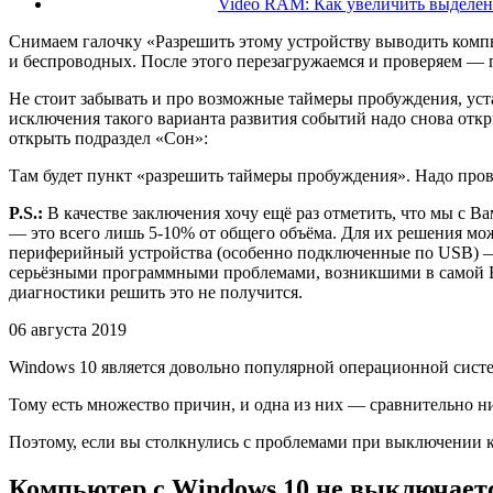
Video RAM: Как увеличить выделен
Снимаем галочку «Разрешить этому устройству выводить комп
и беспроводных. После этого перезагружаемся и проверяем — 
Не стоит забывать и про возможные
таймеры пробуждения
, ус
исключения такого варианта развития событий надо снова отк
открыть подраздел «Сон»:
Там будет пункт «разрешить таймеры пробуждения». Надо пров
P.S.:
В качестве заключения хочу ещё раз отметить, что мы с 
— это всего лишь 5-10% от общего объёма. Для их решения мо
периферийный устройства (особенно подключенные по USB) — уд
серьёзными программными проблемами, возникшими в самой Ви
диагностики решить это не получится.
06 августа 2019
Windows 10 является довольно популярной операционной систе
Тому есть множество причин, и одна из них — сравнительно 
Поэтому, если вы столкнулись с проблемами при выключении 
Компьютер с Windows 10 не выключает