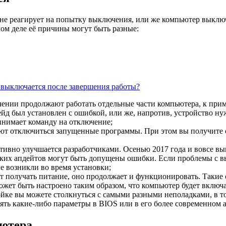
 не реагирует на попытку выключения, или же компьютер выключ
амом деле её причины могут быть разные:
 выключается после завершения работы?
нии продолжают работать отдельные части компьютера, к примеру
ейд был установлен с ошибкой, или же, напротив, устройство ну
инимает команду на отключение;
ют отключиться запущенные программы. При этом вы получите с
ивно улучшается разработчиками. Осенью 2017 года и вовсе вы
аких апдейтов могут быть допущены ошибки. Если проблемы с в
е возникли во время установки;
 получать питание, оно продолжает и функционировать. Такие
жет быть настроено таким образом, что компьютер будет включа
йке вы можете столкнуться с самыми разными неполадками, в 
ть какие-либо параметры в BIOS или в его более современном 
ьютера