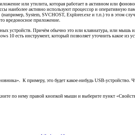
риложение или утилита
, которая работает в активном или фоново
оцессы наиболее активно используют процессор и оперативную па
(например, System, SVCHOST, Explorer.exe и т.п.) то в этом сл
е-то вредоносное приложение.
ных устройств
. Причём обычно это или клавиатура, или мышь и
ws 10 есть инструмент, который позволяет уточнить какое из у
иновника». К примеру, это будет какое-нибудь USB-устройство. 
кните по нему правой кнопкой мыши и выберите пункт «Свойств