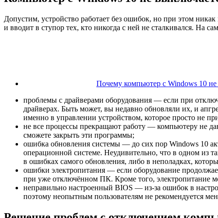
Допустим, устройство работает без ошибок, но при этом никак
и вводит в ступор тех, кто никогда с ней не сталкивался. На с
Почему компьютер с Windows 10 не
проблемы с драйверами оборудования — если при отключе
драйверах. Быть может, вы недавно обновляли их, и апгр
именно в управлении устройством, которое просто не пр
не все процессы прекращают работу — компьютеру не да
сможете закрыть эти программы;
ошибка обновления системы — до сих пор Windows 10 акт
операционной системе. Неудивительно, что в одном из т
в ошибках самого обновления, либо в неполадках, которы
ошибки электропитания — если оборудование продолжает
при уже отключённом ПК. Кроме того, электропитание мо
неправильно настроенный BIOS — из-за ошибок в настро
поэтому неопытным пользователям не рекомендуется меня
Решение проблем с отключением комп