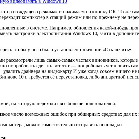
ную видеопамять в Windows 10
ьютер из ждущего режима» и нажимаем на кнопку ОК. То же сам
переходит компьютер в спящий режим или по прежнему не перех
тановленные в системе. Например, обновления какой-нибудь про
рывать настройки электропитания Windows 10, зайти в дополни
ерить чтобы у него было установлено значение «Отключить».
Вами рассмотрели лишь самых-самых частых виновников, которы
жно попробовать сделать вот что: — попробовать установить с
алить драйвера на видеокарту И уже когда совсем ничего не пом
ндовс 10 и требуется её переустановка, либо аппаратной неис
мой, на которую переходит всё больше пользователей.
низкое число возможных ошибок при обширных средствах для их
компьютера, можно самостоятельно исправить неполадки.
ся