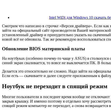
Intel WiDi для Windows 10 скачать б
Смотрим что написано в строчке «Версия драйвера». Если как 
зайти на официальный сайт производителя Вашей материнской п
установленный драйвер и принудительно указать на скаченный
новой всё не обновила. Так же рекомендую воспользоваться с
Обновление BIOS материнской платы
На ноутбуках (особенно почему-то чаще у ASUS) я столкнулся с
синий экран сваливается, то вовсе не выключается ПК. В боль
Делается это относительно не сложно. Надо зайти на официал
Если есть — скачиваете и далее следуете приложенным к файл
Ноутбук не переходит в спящий режим
Многие пользователи в последнее время вообще не отключают П
закрыв крышку. И именно поэтому я отдельно хочу рассмотрет
спящий режим компьютер не переходит, а снова возвращается 