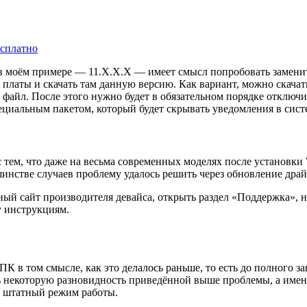
есплатно
в моём примере — 11.X.X.Х — имеет смысл попробовать заменить 
латы и скачать там данную версию. Как вариант, можно скачать 
 файл. После этого нужно будет в обязательном порядке отключ
пециальным пакетом, который будет скрывать уведомления в сис
 тем, что даже на весьма современных моделях после установки 
шинстве случаев проблему удалось решить через обновление драй
ьный сайт производителя девайса, открыть раздел «Поддержка»,
у инструкциям.
К в том смысле, как это делалось раньше, то есть до полного з
ь некоторую разновидность приведённой выше проблемы, а именн
в штатный режим работы.