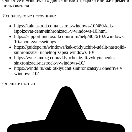
OneDrive в Windows 10 для экономии трафика или же времени
пользователя.
Используемые источники:
https://kaknastroit.com/nastroit-windows-10/480-kak-
ispolzovat-centr-sinhronizacii-v-windows-10.html
https://support.microsoft.com/ru-ru/help/4026102/windows-
10-about-sync-settings
https://guidepc.ru/windows/kak-otklyuchit-i-udalit-nastrojki-
sinhronizatsii-uchetnoj-zapisi-windows-10/
https://vynesimozg.com/vklyuchenie-ili-vyklyuchenie-
sinxronizacii-nastroek-v-windows-10/
https://windd.ru/kak-otklyuchit-sinhronizatsiyu-onedrive-v-
windows-10/
Оцените статью