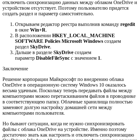
отключить синхронизацию данных между облаком OneDrive и
устройством отсутствует. Поэтому пользователю придется
создать раздел и параметр самостоятельно.
Открываем редактор реестра выполнив команду
regedit
в окне
Win+R
.
В расположении
HKEY_LOCAL_MACHINE
SOFTWARE Policies Microsoft Windows
создаем
раздел
SkyDrive
.
Дальше в разделе
SkyDrive
создаем
параметр
DisableFileSync
с значением
1
.
Заключение
Решение корпорации Майкрософт по внедрению облака
OneDrive в операционную систему Windows 10 оказалось
весьма удачным. Поскольку теперь передавать файлы между
компьютерами можно перетаскиванием файлов в проводнике
в соответствующею папку. Облачные хранилища полностью
заменяют долгую настройку домашней сети между
компьютерами пользователя.
Но бывают ситуации, когда не нужно синхронизировать
файлы с облака OneDrive на устройстве. Именно поэтому
достаточно знать как настроить и отключить синхронизацию