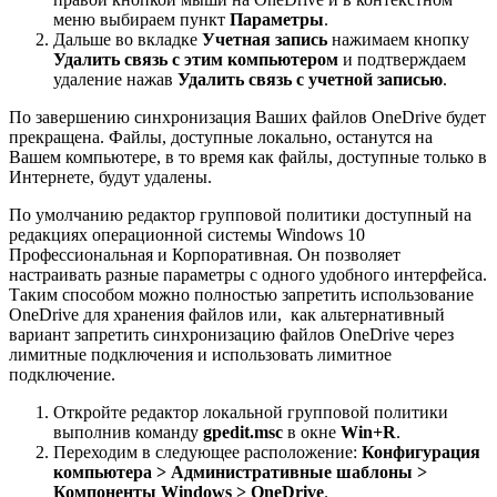
меню выбираем пункт
Параметры
.
Дальше во вкладке
Учетная запись
нажимаем кнопку
Удалить связь с этим компьютером
и подтверждаем
удаление нажав
Удалить связь с учетной записью
.
По завершению синхронизация Ваших файлов OneDrive будет
прекращена. Файлы, доступные локально, останутся на
Вашем компьютере, в то время как файлы, доступные только в
Интернете, будут удалены.
По умолчанию редактор групповой политики доступный на
редакциях операционной системы Windows 10
Профессиональная и Корпоративная. Он позволяет
настраивать разные параметры с одного удобного интерфейса.
Таким способом можно полностью запретить использование
OneDrive для хранения файлов или, как альтернативный
вариант запретить синхронизацию файлов OneDrive через
лимитные подключения и использовать лимитное
подключение.
Откройте редактор локальной групповой политики
выполнив команду
gpedit.msc
в окне
Win+R
.
Переходим в следующее расположение:
Конфигурация
компьютера > Административные шаблоны >
Компоненты Windows > OneDrive
.