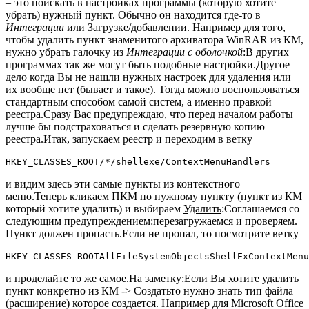
– это поискать в настройках программы (которую хотите
убрать) нужный пункт. Обычно он находится где-то в
Интеграции
или Загрузке/добавлении. Например для того,
чтобы удалить пункт знаменитого архиватора WinRAR из КМ,
нужно убрать галочку из
Интеграции с оболочкой
:В других
программах так же могут быть подобные настройки.Другое
дело когда Вы не нашли нужных настроек для удаления или
их вообще нет (бывает и такое). Тогда можно воспользоваться
стандартным способом самой систем, а именно правкой
реестра.Сразу Вас предупреждаю, что перед началом работы
лучше бы подстраховаться и сделать резервную копию
реестра.Итак, запускаем реестр и переходим в ветку
HKEY_CLASSES_ROOT/*/shellexe/ContextMenuHandlers
и видим здесь эти самые пункты из контекстного
меню.Теперь кликаем ПКМ по нужному пункту (пункт из КМ
который хотите удалить) и выбираем
Удалить
:Соглашаемся со
следующим предупреждением:перезагружаемся и проверяем.
Пункт должен пропасть.Если не пропал, то посмотрите ветку
HKEY_CLASSES_ROOTAllFileSystemObjectsShellExContextMenu
и проделайте то же самое.На заметку:Если Вы хотите удалить
пункт конкретно из КМ -> Создатьто нужно знать тип файла
(расширение) которое создается. Например для Microsoft Office