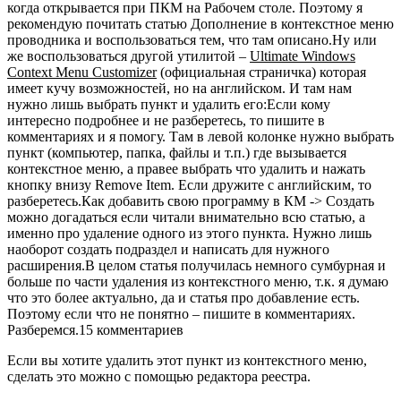
когда открывается при ПКМ на Рабочем столе. Поэтому я
рекомендую почитать статью Дополнение в контекстное меню
проводника и воспользоваться тем, что там описано.Ну или
же воспользоваться другой утилитой –
Ultimate Windows
Context Menu Customizer
(официальная страничка) которая
имеет кучу возможностей, но на английском. И там нам
нужно лишь выбрать пункт и удалить его:Если кому
интересно подробнее и не разберетесь, то пишите в
комментариях и я помогу. Там в левой колонке нужно выбрать
пункт (компьютер, папка, файлы и т.п.) где вызывается
контекстное меню, а правее выбрать что удалить и нажать
кнопку внизу Remove Item. Если дружите с английским, то
разберетесь.Как добавить свою программу в КМ -> Создать
можно догадаться если читали внимательно всю статью, а
именно про удаление одного из этого пункта. Нужно лишь
наоборот создать подраздел и написать для нужного
расширения.В целом статья получилась немного сумбурная и
больше по части удаления из контекстного меню, т.к. я думаю
что это более актуально, да и статья про добавление есть.
Поэтому если что не понятно – пишите в комментариях.
Разберемся.15 комментариев
Если вы хотите удалить этот пункт из контекстного меню,
сделать это можно с помощью редактора реестра.