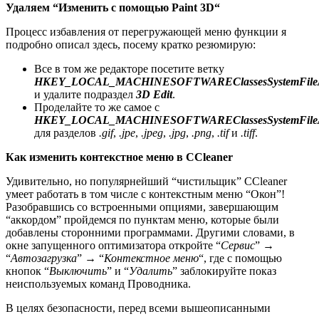
Удаляем “Изменить с помощью Paint 3D
“
Процесс избавления от перегружающей меню функции я
подробно описал здесь, посему кратко резюмирую:
Все в том же редакторе посетите ветку
HKEY_LOCAL_MACHINESOFTWAREClassesSystemFileAsso
и удалите подраздел
3D Edit
.
Проделайте то же самое с
HKEY_
LOCAL_
MACHINE
SOFTWARE
Classes
SystemFile
для разделов
.
gif
,
.
jpe
,
.jpeg
,
.
jpg
,
.
png
,
.tif
и
.tiff
.
Как изменить контекстное меню в CCleaner
Удивительно, но популярнейший “чистильщик” CCleaner
умеет работать в том числе с контекстным меню “Окон”!
Разобравшись со встроенными опциями, завершающим
“аккордом” пройдемся по пунктам меню, которые были
добавлены сторонними программами. Другими словами, в
окне запущенного оптимизатора откройте “
Сервис
” →
“
Автозагрузка
” → “
Контекстное меню
“, где с помощью
кнопок “
Выключить
” и “
Удалить
” заблокируйте показ
неиспользуемых команд Проводника.
В целях безопасности, перед всеми вышеописанными