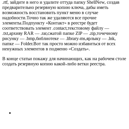
.rtf, зайдите в него и удалите оттуда папку ShellNew, создав
предварительно резервную копию ключа, дабы иметь
возможность восстановить пункт меню в случае
надобности.Точно так же удаляются все прочие
элементы.Подпункту «Контакт» в реестре будет
соответствовать элемент .contact,текстовому файлу —
.tхt,архиву RAR — .rar,сжатой папке ZIP — .zip,точечному
рисунку — .bmp,библиотеке — .library-ms,ярлыку — .lnk,
папке — Folder.Вот так просто можно избавиться от всех
ненужных элементов в подменю «Создать».
В конце статьи покажу для начинающих, как на рабочем столе
создать резервную копию какой-либо ветки реестра.