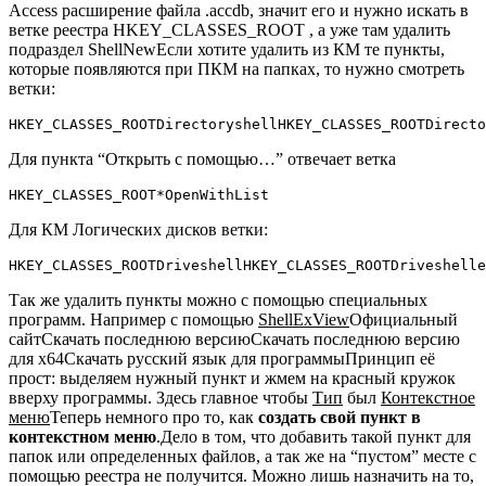
Access расширение файла
.accdb
, значит его и нужно искать в
ветке реестра HKEY_CLASSES_ROOT , а уже там удалить
подраздел
ShellNew
Если хотите удалить из КМ те пункты,
которые появляются при ПКМ на папках, то нужно смотреть
ветки:
HKEY_CLASSES_ROOTDirectoryshellHKEY_CLASSES_ROOTDirecto
Для пункта “Открыть с помощью…” отвечает ветка
HKEY_CLASSES_ROOT*OpenWithList
Для КМ Логических дисков ветки:
HKEY_CLASSES_ROOTDriveshellHKEY_CLASSES_ROOTDriveshell
Так же удалить пункты можно с помощью специальных
программ. Например с помощью
ShellExView
Официальный
сайтСкачать последнюю версиюСкачать последнюю версию
для x64Скачать русский язык для программыПринцип её
прост: выделяем нужный пункт и жмем на красный кружок
вверху программы. Здесь главное чтобы
Тип
был
Контекстное
меню
Теперь немного про то, как
создать свой пункт в
контекстном меню
.Дело в том, что добавить такой пункт для
папок или определенных файлов, а так же на “пустом” месте с
помощью реестра не получится. Можно лишь назначить на то,