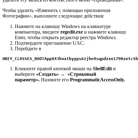
Чтобы удалить «Изменить с помощью приложения
Фотографии», выполните следующие действия:
Нажмите на клавишу Windows на клавиатуре
компьютера, введите
regedit.exe
и нажмите клавишу
Enter, чтобы открыть редактор реестра Windows.
Подтвердите приглашение UAC.
Перейдите в
HKEY_CLASSES_ROOTAppX43hnxtbyyps62jhe9sqpdzxn1790zetcSh
Кликните правой кнопкой мыши на
ShellEdit
и
выберите
«Создать» → «Строковый
параметр».
Назовите его
ProgrammaticAccessOnly.