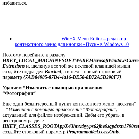
избавиться.
Win+X Menu Editor – редактор
контекстного меню для кнопки «Пуск» в Windows 10
Поэтому перейдите к разделу
HKEY_
LOCAL_
MACHINE
SOFTWARE
Microsoft
Windows
Curre
Extensions
и, щелкнув все той же не-левой клавишей мыши,
создайте подраздел
Blocked
, а в нем – новый строковый
параметр
{7AD84985-87B4-4a16-BE58-8B72A5B390F7}
.
Удаляем “Изменить с помощью приложения
“Фотографии
“
Еще один безынтересный пункт контекстного меню “десятки”
– “
Изменить с помощью приложения “Фотографии
“,
актуальный для файлов изображений. Дабы его убрать, в
реестровом разделе
HKEY_CLASSES_ROOTAppX43hnxtbyyps62jhe9sqpdzxn1790zetcS
создайте строковый параметр
ProgrammaticAccessOnly
.