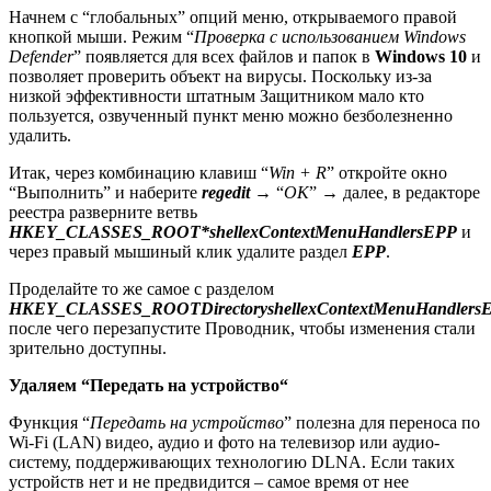
Начнем с “глобальных” опций меню, открываемого правой
кнопкой мыши. Режим “
Проверка с использованием Windows
Defender
” появляется для всех файлов и папок в
Windows 10
и
позволяет проверить объект на вирусы. Поскольку из-за
низкой эффективности штатным Защитником мало кто
пользуется, озвученный пункт меню можно безболезненно
удалить.
Итак, через комбинацию клавиш “
Win + R
” откройте окно
“Выполнить” и наберите
regedit
→ “
ОК
” → далее, в редакторе
реестра разверните ветвь
HKEY_CLASSES_ROOT*shellexContextMenuHandlersEPP
и
через правый мышиный клик удалите раздел
EPP
.
Проделайте то же самое с разделом
HKEY_
CLASSES_
ROOT
Directory
shellex
ContextMenuHandlers
после чего перезапустите Проводник, чтобы изменения стали
зрительно доступны.
Удаляем “Передать на устройство
“
Функция “
Передать на устройство
” полезна для переноса по
Wi-Fi (LAN) видео, аудио и фото на телевизор или аудио-
систему, поддерживающих технологию DLNA. Если таких
устройств нет и не предвидится – самое время от нее