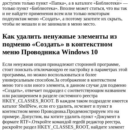
доступен только пункт «Папка», а в каталоге «Библиотеки» —
только пункт «Библиотека». Вполне может статься, что вы так
и не найдете применения всем или только некоторым
подпунктам меню «Создать», а поэтому захотите их скрыть,
чтобы не мешали и не занимали в меню место.
Как удалить ненужные элементы из
подменю «Создать» в контекстном
меню Проводника Windows 10
Если ненужная опция принадлежит сторонней программе,
стоит поискать отключающую ее настройку в параметрах этой
программы, но можно воспользоваться и более
универсальным способом.За отображение в контекстном
меню того или иного элемента, в данном случае для подменю
«Создать», отвечает подраздел с соответствующим названием
или расширением в разделе системного реестра
HKEY_CLASSES_ROOT. В каждом таком подразделе имеется
каталог ShellNew, если его удалить, исчезнет и пункт в
контекстном меню Проводника.Продемонстрируем это на
примере. Допустим, вы хотите удалить пункт «Документ в
формате RTF».Откройте командой regedit редактор реестра,
раскройте раздел HKEY_CLASSES_ROOT, найдите элемент