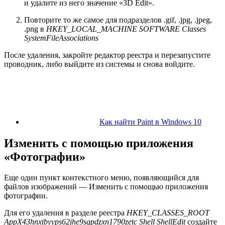
и удалите из него значение «3D Edit».
Повторите то же самое для подразделов .gif, .jpg, .jpeg,
.png в
HKEY_LOCAL_MACHINE SOFTWARE Classes
SystemFileAssociations
После удаления, закройте редактор реестра и перезапустите
проводник, либо выйдите из системы и снова войдите.
Как найти Paint в Windows 10
Изменить с помощью приложения
«Фотографии»
Еще один пункт контекстного меню, появляющийся для
файлов изображений — Изменить с помощью приложения
фотографии.
Для его удаления в разделе реестра
HKEY_CLASSES_ROOT
AppX43hnxtbyyps62jhe9sqpdzxn1790zetc Shell ShellEdit
создайте