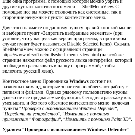
Еще одна программа, с помощью которой можно убрать и
другие пункты контекстного меню — ShellMenuView. С
помощью нее вы можете отключить как системные, так и
сторонние ненужные пункты контекстного меню.
Для этого нажмите по данному пункту правой кнопкой мыши
и выберите пункт «Запретить выбранные элементы» (при
условии, что у вас русская версия программы, в противном
случае пункт будет называться Disable Selected Items). Скачать
ShellMenuView можно с официальной страницы
https://www.nirsoft.net/utils/shell_menu_view.html (на этой же
странице находится файл русского языка интерфейса, который
необходимо распаковать в папку с программой, чтобы
включить русский язык).
Контекстное меню Проводника
Windows
состоит из
различных команд, которые значительно облегчают работу с
папками и файлами. Однако рядовому пользователю нужны
далеко не все предлагаемые функции. Сегодня я расскажу как
уменьшить и без того объемное контекстного меню, включая
пункты “
Проверка с использованием Windows Defender
“,
“
Передать на устройство
“, “
Изменить с помощью
приложения “Фотографии
“, “
Изменить с помощью Paint 3D
“.
Удаляем “Проверка с использованием Windows Defender
“