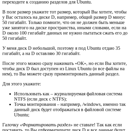
переходите к созданию разделов для Ubuntu.
В поле размер укажите тот размер, который Вы хотите, чтобы
у Вас осталось на диске D, например, общий размер D минус
50 гигабайт. Только помните, что он не должен быть меньше
уже занятого на диске пространства, иными словами, если на
D около 100 гигабайт данных не нужно пытаться сжать его до
50 гигабайт.
У меня диск D небольшой, поэтому я под Ubuntu отдаю 35
гигабайт, а на D оставляю 30 гигабайт.
После этого можно сразу нажимать «ОК», но если Вы хотите,
чтобы диск D был доступен из Linux Ubuntu (и все файлы на
нем), то Вы можете сразу примонтировать данный раздел.
Для этого укажите:
Использовать как – журналируемая файловая система
NTFS (если диск с NTFS);
Точка монтирования – например, /windows, именно так
данный диск будет отображаться в файловой системе
Ubuntu;
Галочку
«Форматировать раздел»
не ставьте! Так как если
поставить, то Вы отформатируете диск D и все данные будут