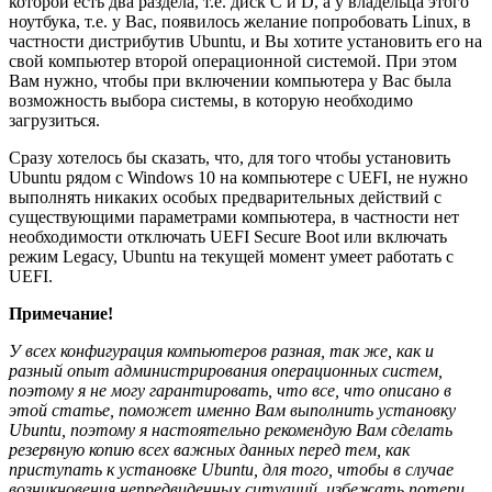
которой есть два раздела, т.е. диск C и D, а у владельца этого
ноутбука, т.е. у Вас, появилось желание попробовать Linux, в
частности дистрибутив Ubuntu, и Вы хотите установить его на
свой компьютер второй операционной системой. При этом
Вам нужно, чтобы при включении компьютера у Вас была
возможность выбора системы, в которую необходимо
загрузиться.
Сразу хотелось бы сказать, что, для того чтобы установить
Ubuntu рядом с Windows 10 на компьютере с UEFI, не нужно
выполнять никаких особых предварительных действий с
существующими параметрами компьютера, в частности нет
необходимости отключать UEFI Secure Boot или включать
режим Legacy, Ubuntu на текущей момент умеет работать с
UEFI.
Примечание!
У всех конфигурация компьютеров разная, так же, как и
разный опыт администрирования операционных систем,
поэтому я не могу гарантировать, что все, что описано в
этой статье, поможет именно Вам выполнить установку
Ubuntu, поэтому я настоятельно рекомендую Вам сделать
резервную копию всех важных данных перед тем, как
приступать к установке
Ubuntu, для того, чтобы в случае
возникновения непредвиденных ситуаций, избежать потери