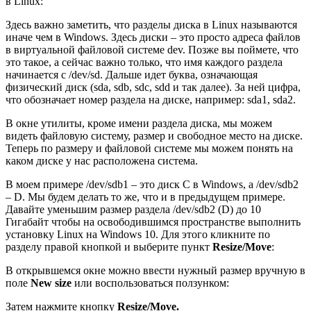
в Linux:
Здесь важно заметить, что разделы диска в Linux называются
иначе чем в Windows. Здесь диски – это просто адреса файлов
в виртуальной файловой системе dev. Позже вы поймете, что
это такое, а сейчас важно только, что имя каждого раздела
начинается с /dev/sd. Дальше идет буква, означающая
физический диск (sda, sdb, sdc, sdd и так далее). За ней цифра,
что обозначает номер раздела на диске, например: sda1, sda2.
В окне утилиты, кроме имени раздела диска, мы можем
видеть файловую систему, размер и свободное место на диске.
Теперь по размеру и файловой системе мы можем понять на
каком диске у нас расположена система.
В моем примере /dev/sdb1 – это диск С в Windows, а /dev/sdb2
– D. Мы будем делать то же, что и в предыдущем примере.
Давайте уменьшим размер раздела /dev/sdb2 (D) до 10
Гигабайт чтобы на освободившимся пространстве выполнить
установку Linux на Windows 10. Для этого кликните по
разделу правой кнопкой и выберите пункт
Resize/Move
:
В открывшемся окне можно ввести нужный размер вручную в
поле
New size
или воспользоваться ползунком:
Затем нажмите кнопку
Resize/Move.