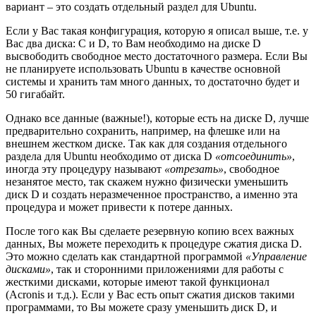
вариант – это создать отдельный раздел для Ubuntu.
Если у Вас такая конфигурация, которую я описал выше, т.е. у
Вас два диска: C и D, то Вам необходимо на диске D
высвободить свободное место достаточного размера. Если Вы
не планируете использовать Ubuntu в качестве основной
системы и хранить там много данных, то достаточно будет и
50 гигабайт.
Однако все данные (важные!), которые есть на диске D, лучше
предварительно сохранить, например, на флешке или на
внешнем жестком диске. Так как для создания отдельного
раздела для Ubuntu необходимо от диска D
«отсоединить»
,
иногда эту процедуру называют
«отрезать»
, свободное
незанятое место, так скажем нужно физически уменьшить
диск D и создать неразмеченное пространство, а именно эта
процедура и может привести к потере данных.
После того как Вы сделаете резервную копию всех важных
данных, Вы можете переходить к процедуре сжатия диска D.
Это можно сделать как стандартной программой
«Управление
дисками»
, так и сторонними приложениями для работы с
жесткими дисками, которые имеют такой функционал
(Acronis и т.д.). Если у Вас есть опыт сжатия дисков такими
программами, то Вы можете сразу уменьшить диск D, и