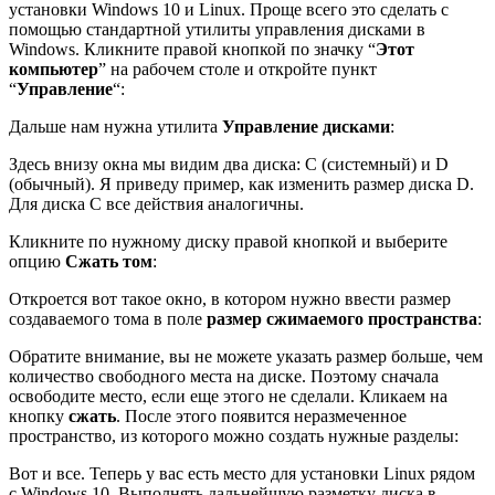
установки Windows 10 и Linux. Проще всего это сделать с
помощью стандартной утилиты управления дисками в
Windows. Кликните правой кнопкой по значку “
Этот
компьютер
” на рабочем столе и откройте пункт
“
Управление
“:
Дальше нам нужна утилита
Управление дисками
:
Здесь внизу окна мы видим два диска: C (системный) и D
(обычный). Я приведу пример, как изменить размер диска D.
Для диска C все действия аналогичны.
Кликните по нужному диску правой кнопкой и выберите
опцию
Сжать том
:
Откроется вот такое окно, в котором нужно ввести размер
создаваемого тома в поле
размер сжимаемого пространства
:
Обратите внимание, вы не можете указать размер больше, чем
количество свободного места на диске. Поэтому сначала
освободите место, если еще этого не сделали. Кликаем на
кнопку
сжать
. После этого появится неразмеченное
пространство, из которого можно создать нужные разделы:
Вот и все. Теперь у вас есть место для установки Linux рядом
с Windows 10. Выполнять дальнейшую разметку диска в