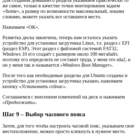
Для создания домашнего раздела указываем практически то
же самое, только в качестве точки монтирования задаем
«/home», а размер по возможности максимальный, иными
словами, можете указать все оставшееся место.
Нажимаем «ОК».
Разметка диска закончена, теперь нам осталось указать
устройство для установки загрузчика Linux, т.е. раздел с EFI
(раздел ESP). Этот раздел с файловой системой FAT32,
Windows 10 его создаёт с размером около 100 мегабайт,
поэтому его определить не составит труда, у меня это sda2, и
он у меня так и называется
«Windows Boot Manager»
.
После того как необходимые разделы для Ubuntu созданы и
устройство для установки загрузчика указано, нажимаем
кнопку
«Установить сейчас»
.
Соглашаемся с внесением изменений на диск и нажимаем
«Продолжить»
.
Шаг 9 – Выбор часового пояса
Затем, для того чтобы настроить часовой пояс, указываем свое
местоположение, можно просто кликнуть в нужное место.