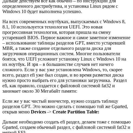
Дальше действуем все как обычно – по инструкции для
определенного дистрибутива, и установка Linux рядом с
Windows 10 будет выполнена успешно.
На всех современных ноутбуках, выпускаемых с Windows 8,
8.1, 10 используется технология UEFI. Это новая
прогрессивная технология, которая пришла на смену
устаревшей BIOS. Первое важное и самое заметное изменение
– использование таблицы разделов GPT, вместо устаревшей
MBR, а также создание отдельного раздела диска для
загрузчиков операционных систем. Многие пользователи
боятся, что UEFI усложнит установку Linux с Windows 10 на
их ноутбук. И зря – в большинстве случаев нет ничего
сложного. Если у вас уже установлена Windows, то, скорее
всего, раздел efi уже был создан, и во время разметки диска
нужно просто выбрать его для установки загрузчика. Раздел
efi, как правило, создается с файловой системой fat32 и
занимает около 30 Мегабайт памяти:
Если же у вас чистый винчестер, нужно создать таблицу
разделов GPT. Это можно сделать с помощью той же Gparted,
открыв меню
Devices
->
Create Partition Table:
Дальше необходимо создать efi раздел, делаем тоже с помощью
Gparted, создаем обычный раздел, с файловой системой fat32 и
меткой EFI: