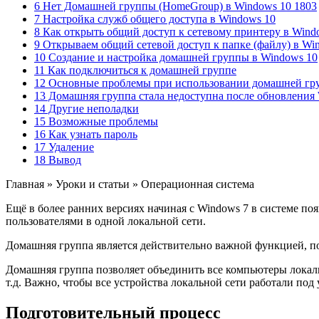
6 Нет Домашней группы (HomeGroup) в Windows 10 1803
7 Настройка служб общего доступа в Windows 10
8 Как открыть общий доступ к сетевому принтеру в Wind
9 Открываем общий сетевой доступ к папке (файлу) в Wi
10 Создание и настройка домашней группы в Windows 10
11 Как подключиться к домашней группе
12 Основные проблемы при использовании домашней гр
13 Домашняя группа стала недоступна после обновления
14 Другие неполадки
15 Возможные проблемы
16 Как узнать пароль
17 Удаление
18 Вывод
Главная » Уроки и статьи » Операционная система
Ещё в более ранних версиях начиная с Windows 7 в системе по
пользователями в одной локальной сети.
Домашняя группа является действительно важной функцией, по
Домашняя группа позволяет объединить все компьютеры локаль
т.д. Важно, чтобы все устройства локальной сети работали по
Подготовительный процесс