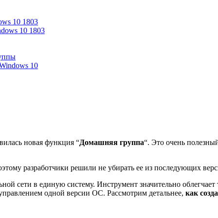
ows 10 1803
ndows 10 1803
уппы
 Windows 10
явилась новая функция “
Домашняя группа
“. Это очень полезны
этому разработчики решили не убирать ее из последующих верси
ной сети в единую систему. Инструмент значительно облегчает 
д управлением одной версии ОС. Рассмотрим детальнее,
как созд