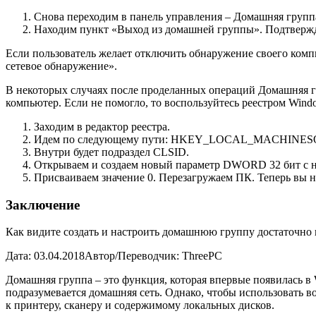
Снова переходим в панель управления – Домашняя групп
Находим пункт «Выход из домашней группы». Подтвержд
Если пользователь желает отключить обнаружение своего ком
сетевое обнаружение».
В некоторых случаях после проделанных операций Домашняя гр
компьютер. Если не помогло, то воспользуйтесь реестром Wind
Заходим в редактор реестра.
Идем по следующему пути: HKEY_LOCAL_MACHINESO
Внутри будет подраздел CLSID.
Открываем и создаем новый параметр DWORD 32 бит с на
Присваиваем значение 0. Перезагружаем ПК. Теперь вы не
Заключение
Как видите создать и настроить домашнюю группу достаточно п
Дата: 03.04.2018
Автор/Переводчик: ThreePC
Домашняя группа – это функция, которая впервые появилась в 
подразумевается домашняя сеть. Однако, чтобы использовать в
к принтеру, сканеру и содержимому локальных дисков.