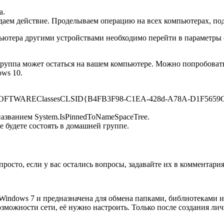
а.
аем действие. Проделываем операцию на всех компьютерах, по
пьютера другими устройствами необходимо перейти в параметры 
уппа может остаться на вашем компьютере. Можно попробовать 
ows 10.
FTWAREClassesCLSID{B4FB3F98-C1EA-428d-A78A-D1F5659
званием System.IsPinnedToNameSpaceTree.
 будете состоять в домашней группе.
росто, если у вас остались вопросы, задавайте их в комментари
Windows 7 и предназначена для обмена папками, библиотеками и
озможности сети, её нужно настроить. Только после создания ли