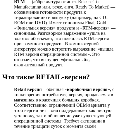
RTM
— (аббревиатура от англ. Release To
Manufacturing или, реже, англ. Ready To Market) —
обозначение готовности продукта к
тиражированию и выпуску (например, на CD-
ROM или DVD). Имеет синонимы Final, Gold.
«Финальная версия» продукта и «RTM-версия» —
синонимы. Разговорное выражение «ушла на
золото» обозначает, что появилась RTM-версия
программного продукта. В компьютерной
литературе можно встретить выражение: «вышла
RTM-версия операционной системы». Это
означает, что выпущен «финальный»,
окончательный продукт.
Что такое RETAIL-версия?
Retail-версия
– обычная «
коробочная версия
», с
точки зрения потребителя, версия, продаваемая в
магазинах в красочных больших коробках.
Соответственно, ограничений OEM-варианта у
этой версии нет – она поддерживает как чистую
установку, так и обновление уже существующей
операционной системы. Требует активации в
течение тридцати суток с момента своей