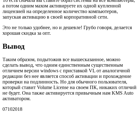
То есть сначала вы ставите образ системы на все компьютеры,
а потом одним махом активируете их одной купленной
лицензией на определенное количество компьютеров,
запуская активацию в своей корпоративной сети.
Это не только удобнее, но и дешевле! Грубо говоря, делается
хорошая скидка за опт.
Вывод
Таким образом, подытожив все вышесказанное, можно
сделать вывод, что одним единственным существенным
отличием версии windows с приставкой VL от аналогичной
редакции без нее является способ активации и прохождение
проверки на подлинность. Но для обычного пользователя,
который ставит Volume License на своем ПК, никаких отличий
не будет. Она также активируется привычным нам KMS Auto
активатором.
07
102018