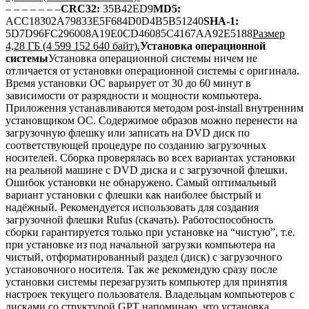
– – – – – – –
CRC32:
35B42ED9
MD5:
ACC18302A79833E5F684D0D4B5B51240
SHA-1:
5D7D96FC296008A19E0CD46085C4167AA92E5188
Размер
4,28 ГБ (4 599 152 640 байт).
Установка операционной
системы
Установка операционной системы ничем не
отличается от установки операционной системы с оригинала.
Время установки ОС варьирует от 30 до 60 минут в
зависимости от разрядности и мощности компьютера.
Приложения устанавливаются методом post-install внутренним
установщиком ОС. Содержимое образов можно перенести на
загрузочную флешку или записать на DVD диск по
соответствующей процедуре по созданию загрузочных
носителей. Сборка проверялась во всех вариантах установки
на реальной машине с DVD диска и с загрузочной флешки.
Ошибок установки не обнаружено. Самый оптимальный
вариант установки с флешки как наиболее быстрый и
надёжный. Рекомендуется использовать для создания
загрузочной флешки Rufus (скачать). Работоспособность
сборки гарантируется только при установке на “чистую”, т.е.
при установке из под начальной загрузки компьютера на
чистый, отформатированный раздел (диск) с загрузочного
установочного носителя. Так же рекомендую сразу после
установки системы перезагрузить компьютер для принятия
настроек текущего пользователя. Владельцам компьютеров с
дисками со структурой GPT напоминаю, что установка