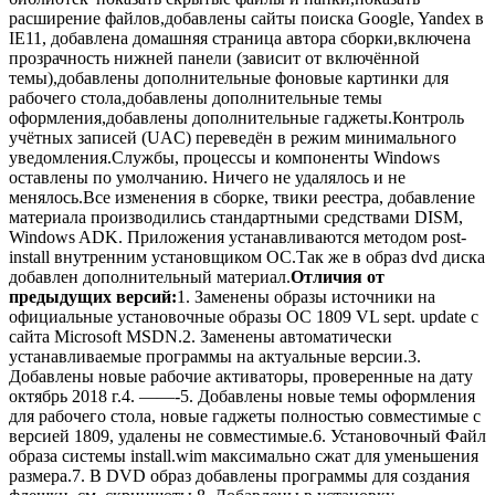
расширение файлов,добавлены сайты поиска Google, Yandex в
IE11, добавлена домашняя страница автора сборки,включена
прозрачность нижней панели (зависит от включённой
темы),добавлены дополнительные фоновые картинки для
рабочего стола,добавлены дополнительные темы
оформления,добавлены дополнительные гаджеты.Контроль
учётных записей (UAC) переведён в режим минимального
уведомления.Службы, процессы и компоненты Windows
оставлены по умолчанию. Ничего не удалялось и не
менялось.Все изменения в сборке, твики реестра, добавление
материала производились стандартными средствами DISM,
Windows ADK. Приложения устанавливаются методом post-
install внутренним установщиком ОС.Так же в образ dvd диска
добавлен дополнительный материал.
Отличия от
предыдущих версий:
1. Заменены образы источники на
официальные установочные образы ОС 1809 VL sept. update с
сайта Microsoft MSDN.2. Заменены автоматически
устанавливаемые программы на актуальные версии.3.
Добавлены новые рабочие активаторы, проверенные на дату
октябрь 2018 г.4. ——-5. Добавлены новые темы оформления
для рабочего стола, новые гаджеты полностью совместимые с
версией 1809, удалены не совместимые.6. Установочный Файл
образа системы install.wim максимально сжат для уменьшения
размера.7. В DVD образ добавлены программы для создания