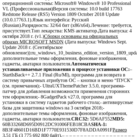
операционной системы: Microsoft® Windows® 10 Professional
VL (Профессиональная)Версия системы: 10.0 build 17763
Redstone Release (RS5) Version 1809 October 2018 Update
(10.0.17763.1).Язык интерфейса: Русский
(Russian).Разрядность: 32/64 бит (x86/x64).Лечение: требуется,
присутствует.Тип лекарства: KMS активатор.Дата выпуска: 4
октября 2018 г. (v1.)
Сборки основаны на официальных
образах MICROSOFT MSDN
(Дата выпуска: Windows Sept.
Update 2018 г. (Сентябрьское
обновление)):ru_windows_10_business_edition_version_1809_upd
дополнительные темы оформления, фоновые изображения,
гаджеты, аватарки пользователя.
Автоматически
устанавливаемые приложения в процессе установки ОС:
–
StartIsBack++ 2.7.1 Final (Ru/Ml), программа для возврата в
систему привычных атрибутов ОС – кнопки и меню “ПУСК”
(см. примечания);- UltraUXThemePatcher 3.5.0, программа-
патчер для добавления возможности применения сторонних
тем оформления;- 8GadgetPack v27.0, программа для
установки в систему гаджетов рабочего стола;- антивирусные
базы для защитника windows на 3 октября 2018;-
дополнительные темы оформления, фоновые изображения,
гаджеты, аватарки пользователя.
CRC32:
5D6AF552
MD5:
60B33268D695D0912DC91006FEB18CBA
SHA-1:
8B3F48601D16BD1F7770E931530D7F8ADDA0991F
Размер
3,51 ГБ (3 775 692 800 байт).
– – – – – – – – – – – – – – – – – – – –