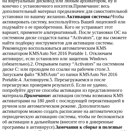
на виртуальный дисковод или любым архиватором, ну и
конечно с установочного носителя.Примечание: весь
дополнительный материал предназначен для самостоятельной
установки по вашему желанию.
Активация системы:
Чтобы
активировать систему, воспользуйтесь Вашей лицензией или
подумайте о ее приобретении. Кого не устраивает этот
вариант, примените альтернативный. После установки ОС на
системном диске создастся папка “Activators”, где вы сможете
найти подборку инструментов для активации системы.
Рекомендую воспользоваться автоматическим KMS
активатором KMSAuto Net 2016 Portable 1. Отключаем
антивирус, если установлен или защитник Windows
(обязательно).2. Открываем папку “Activators” на системном
диске С: или проходим по ссылке на рабочем столе.3.
Запускаем файл “KMSAuto” из папки KMSAuto Net 2016
Portable.4. Активируем.5. Перезагружаемся и после
перезагрузки проверяем результат.6. Если не удачно,
попробуйте другие способы активации из представленного
материала.
Примечание:
активация системы возможна KMS
активаторами на 180 дней с последующей переактивацией в
ручном или автоматическом режиме. Дополнительно
активатором можно создать расписание на автоматическую
периодическую активацию системы, чтобы не беспокоиться
об активации в дальнейшем (внесите его в доверенные
программы в антивирусе).
Замечания к сборке и полезные