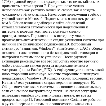
1703) к данной версии не подходят, так что не пытайтесь их
применить в этой версии.7. При установке можно
использовать как учётную запись Microsoft, так и создать
локальную учётную запись. Некоторые приложения требуют
учётной записи Microsoft. Подписываться или нет, решать
вам.8. Обновления и драйверы с сайта обновлений
устанавливаются автоматически при подключении к
интернету, поэтому компьютер поначалу сильно
притормаживает. Подключение к интернету может
происходить автоматически на стадии установки системы при
наличии его физического подключения.9. Встроенный
антивирус “Защитник Windows”, SmartScreen и UAC в сборке
отключены для возможности бесконфликтной активации и
настройки системы после установки. После удачной
активации рекомендую всё это запустить обратно вручную,
либо с помощью твиков реестра из дополнительного
материала (папка Patches_FIX). А ещё лучше установить какой
либо сторонний антивирус. Многие сторонние антивирусы
поддерживают Windows 10 только в своих последних версиях.
Не пытайтесь установить старые версии антивирусов.10.
Общие впечатления от системы в основном положительные,
если её немного настроить под “себя”. Microsoft регулярно
исправляет ошибки системы и делает новые, но всё же
процесс налицо.11. Голосовой помощник Cortana не работает
в русской версии системы вне зависимости, какой язык