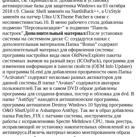
флешки, см. скриншоты.8. Добавлены в установку
антивирусные базы для защитника Windows на 03 октября
2018 г.9. Classic Shell заменён на StartIsBack++, а UxStyle
заменён на патчер Ultra UXTheme Patcher в связи с
несовместимостью.10. В меню рабочего стола добавлены
подменю “Персонализация+” и подменю “Панель
настроек”.
Дополнительный материал:
После установки
системы на системном диске C: создадутся папки с
дополнительным материалом.Папка “Bonus” содержит
дополнительный материал для оформления системы:
программа настройки вида окон OldNewExplorer пакеты
системных значков на разный вкус (ICOnPack), программа для
изменения информации в панели свойств (OEM Info Updater)
и программа bLend для добавления прозрачности окон.Папка
“Activators” содержит несколько разных активаторов для
данной системы.В папке “Avatars” содержатся аватарки
пользователей.Так же в самом DVD образе добавлены
программы для создания флешки, постер и обложка для dvd. В
папке “AntiSpy” находятся антишпионские программы,
программа антишпион Destroy Windows 10 Spying программы
O&O ShutUp10 и Ashampoo AntiSpy. Так же в образ добавлена
папка Patches_FIX с патчами системы, инструменты для
работы с исправлениями Spectre Meltdown CPU, твик реестра,
исправляющий не установку накопительных обновлений из за
антивируса.Извлечь материал можно монтированием образа