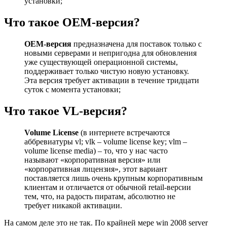
установки;
Что такое OEM-версия?
OEM-версия
предназначена для поставок только с
новыми серверами и непригодна для обновления
уже существующей операционной системы,
поддерживает только чистую новую установку.
Эта версия требует активации в течение тридцати
суток с момента установки;
Что такое VL-версия?
Volume License
(в интернете встречаются
аббревиатуры vl; vlk – volume license key; vlm –
volume license media) – то, что у нас часто
называют «корпоративная версия» или
«корпоративная лицензия», этот вариант
поставляется лишь очень крупным корпоративным
клиентам и отличается от обычной retail-версии
тем, что, на радость пиратам, абсолютно не
требует никакой активации.
На самом деле это не так. По крайней мере win 2008 server