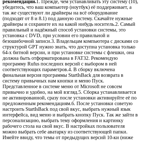
рекомендации.
1. Прежде, чем устанавливать эту систему (10),
убедитесь, что ваш компьютер (ноутбук) её поддерживает, а
так же существуют ли драйверы на всё оборудование
(подходят от 8 и 8.1) под данную систему. Скачайте нужные
драйверы и сохраните их на какой нибудь носитель.2. Самый
правильный и надёжный способ установки системы, это
установка с DVD, при условии его правильной и
безошибочной записи.3. Владельцам компьютера с дисками со
структурой GPT нужно знать, что доступна установка только
64-х битной версии, и при установке системы с флешки, она
должна быть отформатирована в FAT32. Рекомендую
программу Rufus последних версий с выбором в ней
соответствующих параметров.4. В сборку включена
финальная версия программы StartIsBack для возврата в
систему привычных нам кнопки и меню Пуск.
Представленное в системе меню от Microsoft не совсем
привычно и удобно, на мой взгляд.5. Сборка устанавливается
не активированной, сразу после установки активируйте её по
предложенным рекомендациям.6. После установки советую
настроить StartIsBack под свой вкус, выбрать нужный язык
интерфейса, вид меню и выбрать кнопку Пуск. Так же зайти в
персонализацию, выбрать тему оформления и картинку
рабочего стола на свой вкус. В настройках пользователя
можно выбрать себе аватарку из соответствующей папки.
Имейте ввиду, что темы от предыдущих версий 10-ки (ниже