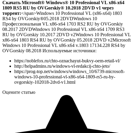
Скачать Microsoft® Windows® 10 Professional VL x86-x64
1809 RS5 RU by OVGorskiy® 10.2018 2DVD v1 через
торрент:
</span>Windows 10 Professional VL (x86-x64) 1803
RS4 by OVGorskiy®05.2018 2DVDWindows 10
Профессиональная VL x86-x64 1703 RS2 RU by OVGorskiy
08.2017 2DVDWindows 10 Professional VL x86-x64 1709 RS3
RU by OVGorskiy 10.2017 2DVD v2Windows 10 Professional VL
x86-x64 1803 RS4 RU by OVGorskiy 05.2018 2DVD v2Microsoft
Windows 10 Professional VL x86-x64 v.1803 17134.228 RS4 by
OVGorskiy 08.2018
Используемые источники:
https://noblefox.ru/chto-oznachayut-bukvy-oem-retail-vl/
http://helpadmins.ru/windows-vl-redakcij-chto-jeto/
https://prog-top.net/windows/windows_10/6739-microsoft-
windows-10-professional-vl-x86-x64-1809-rs5-ru-by-
ovgorskiy-102018-2dvd-v1.html
Оцените статью