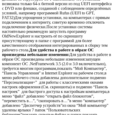
возможна только 64-х битной версии из под UEFI интерфейса
с DVD или флешки, созданной с соблюдением определённых
условий, например программой Rufus (UEFI to GPT,
FAT32)Для упрощения установки, на компьютерах с прямым
подключением к интернету, советую временно отключить
подключение физически.После установки системы
настоятельно рекомендую запустить программу
OldNewExplorer и настроить её по скриншоту
присутствующему в папке с программой для более
качественного отображения интегрированных в сборку тем
рабочего стола.
Для удобства в работе в образе ОС
произведены небольшие изменения:
Для удобства в работе в
образе ОС произведены небольшие изменения:запущен
компонент ОС .NetFramework 3.5 (2.0 и 3.0 включительно),
требуется многим программам,показать “Мой Компьютер”,
“Панель Управления” и Internet Explorer на рабочем столе,в
меню рабочего стола добавлены дополнительное подменю
“Персонализация+” для работы с классическими окнами
настроек оформления (См. скриншоты) и подменю “Панель
настроек” для быстрого доступа к настройкам компьютера,в
меню “файл” добавлено “открыть файл блокнотом”,
“переместить в…”, “скопировать в…”в меню “компьютер”
добавлено “Диспетчер устройств”из окна “Мой компьютер”
удалены ярлыки 7 папок “Пользовательских
библиотек”показать скрытые файлы и папки,показать