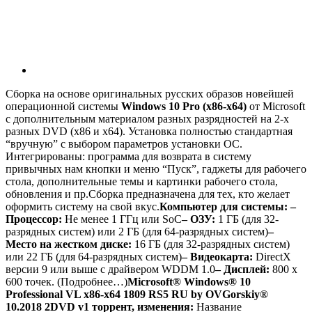
Сборка на основе оригинальных русских образов новейшей
операционной системы
Windows 10 Pro (x86-x64)
от Microsoft
с дополнительным материалом разных разрядностей на 2-х
разных DVD (x86 и x64). Установка полностью стандартная
“вручную” с выбором параметров установки ОС.
Интегрированы: программа для возврата в систему
привычных нам кнопки и меню “Пуск”, гаджеты для рабочего
стола, дополнительные темы и картинки рабочего стола,
обновления и пр.Сборка предназначена для тех, кто желает
оформить систему на свой вкус.
Компьютер для системы:
–
Процессор:
Не менее 1 ГГц или SoC
– ОЗУ:
1 ГБ (для 32-
разрядных систем) или 2 ГБ (для 64-разрядных систем)
–
Место на жестком диске:
16 ГБ (для 32-разрядных систем)
или 22 ГБ (для 64-разрядных систем)
– Видеокарта:
DirectX
версии 9 или выше с драйвером WDDM 1.0
– Дисплей:
800 x
600 точек. (Подробнее…)
Microsoft® Windows® 10
Professional VL x86-x64 1809 RS5 RU by OVGorskiy®
10.2018 2DVD v1 торрент, изменения:
Название