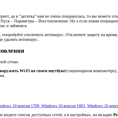
рнет, да и “десятка” вам не очень понравилась, то вы можете от
 Пуск – Параметры – Восстановление. Ну а если новая операцио
ас и займемся.
, попробуйте отключить антивирус. Отключите защиту на время, 
е удалять антивирус.
новления
ной сетью.
наружить Wi-Fi на своем ноутбуке
(стационарном компьютере)
ма.
indows 10 версия 1709, Windows 10 версия 1803, Windows 10 верс
не видите список доступных сетей, а в настройках, на вкладке
Ре