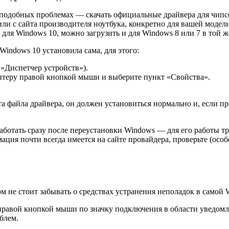
подобных проблемах — скачать официальные драйвера для чипсета
ли с сайта производителя ноутбука, конкретно для вашей модел
 для Windows 10, можно загрузить и для Windows 8 или 7 в той ж
Windows 10 установила сама, для этого:
 «Диспетчер устройств»).
птеру правой кнопкой мыши и выберите пункт «Свойства».
та файла драйвера, он должен установиться нормально и, если 
ботать сразу после переустановки Windows — для его работы тр
ия почти всегда имеется на сайте провайдера, проверьте (особ
м не стоит забывать о средствах устранения неполадок в самой
правой кнопкой мыши по значку подключения в области уведомл
блем.