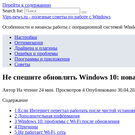
Перейти к содержанию
Search for:
Vips-news.ru - полезные советы по работе с Windows
Особенности и нюансы работы с операционной системой Wind
Настройки
Оптимизация
Драйвера и плагины
Ошибки и проблемы
Программы и приложения
Советы
Не спешите обновлять Windows 10: нов
Автор
На чтение
24 мин.
Просмотров
4
Опубликовано
30.04.20
Содержание
1 Если Интернет перестал работать после чистой устано
2 Дополнительная информация
3 Windows 10: проблемы с Wi-Fi после обновления
4 Причины
5 Не работает Wi-Fi, сеть