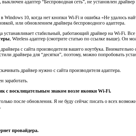
, выключен адаптер “Беспроводная сеть”, не установлен драйвер 
 в Windows 10, когда нет кнопки Wi-Fi и ошибка «Не удалось на
ановкой, или обновлением драйвера беспроводного адаптера.
да устанавливает стабильный, работающий драйвер на Wi-Fi. Все
теры
, Wireless адаптер
(смотрите статью по ссылке выше)
. Он мо
й драйвера с сайта производителя вашего ноутбука. Внимательно
или драйвера для “десятки”, поэтому, можно попробовать устано
скачивать драйвер нужно с сайта производителя адаптера.
н заработать.
к с восклицательным знаком возле иконки Wi-Fi.
олько после обновления. Я не буду сейчас писать о всех возмо
.
ернет провайдера.