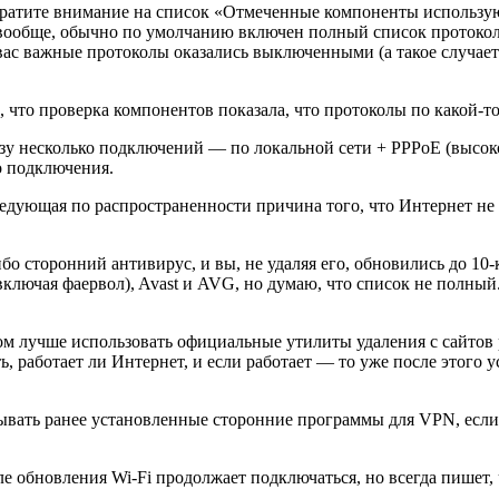
братите внимание на список «Отмеченные компоненты использу
о вообще, обычно по умолчанию включен полный список проток
у вас важные протоколы оказались выключенными (а такое случае
и, что проверка компонентов показала, что протоколы по какой-т
азу несколько подключений — по локальной сети + PPPoE (высо
о подключения.
следующая по распространенности причина того, что Интернет н
ибо сторонний антивирус, и вы, не удаляя его, обновились до 10
ключая фаервол), Avast и AVG, но думаю, что список не полный
ом лучше использовать официальные утилиты удаления с сайтов 
ь, работает ли Интернет, и если работает — то уже после этого
ть ранее установленные сторонние программы для VPN, если у в
е обновления Wi-Fi продолжает подключаться, но всегда пишет, 