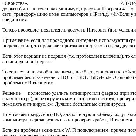
«Свойства».
</li>О
должен быть включен, как минимум, протокол IP версии 4. Н
сети, трансформацию имен компьютеров в IP и т.д. </li>Если 
соединения.
Теперь проверьте, появился ли доступ в Интернет (при услови
Примечание: если для проводного Интернета используются ср
подключение), то проверьте протоколы и для того и для другог
Если этот вариант не подошел (т.е. протоколы включены), то 
антивирус или фаервол.
То есть, если перед обновлением у вас был установлен какой-л
проблемы были замечены с ПО от ESET, BitDefender, Comodo (в
проблемы с Интернетом.
Решение — полностью удалить антивирус или фаервол (при эт
с компьютера), перезагрузить компьютер или ноутбук, проверит
поменять антивирус, см. Лучшие бесплатные антивирусы).
Помимо антивирусного ПО, аналогичную проблему могут вызыва
компьютера, перезагрузить его и проверить работу Интернета.
Если же проблема возникла с Wi-Fi подключением, причем посл
очередь попробуйте следующее: