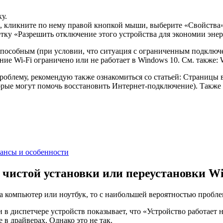
у.
р, кликните по нему правой кнопкой мыши, выберите «Свойства»
тку «Разрешить отключение этого устройства для экономии эне
оспособным (при условии, что ситуация с ограниченным подключ
ние Wi-Fi ограничено или не работает в Windows 10. См. также: 
блему, рекомендую также ознакомиться со статьей: Страницы в б
торые могут помочь восстановить Интернет-подключение). Также
юансы и особенности
 чистой установки или переустановки W
на компьютер или ноутбук, то с наибольшей вероятностью пробле
 в диспетчере устройств показывает, что «Устройство работает
 в драйверах. Однако это не так.