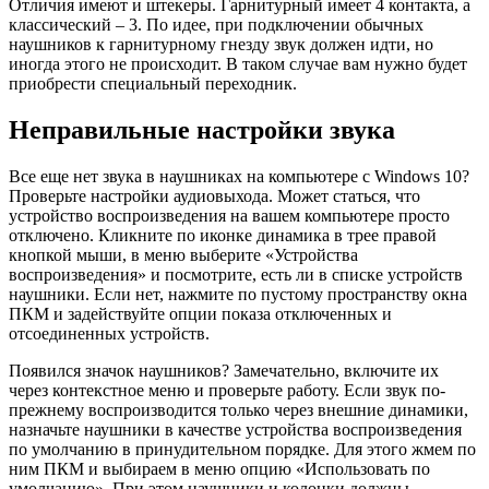
Отличия имеют и штекеры. Гарнитурный имеет 4 контакта, а
классический – 3. По идее, при подключении обычных
наушников к гарнитурному гнезду звук должен идти, но
иногда этого не происходит. В таком случае вам нужно будет
приобрести специальный переходник.
Неправильные настройки звука
Все еще нет звука в наушниках на компьютере с Windows 10?
Проверьте настройки аудиовыхода. Может статься, что
устройство воспроизведения на вашем компьютере просто
отключено. Кликните по иконке динамика в трее правой
кнопкой мыши, в меню выберите «Устройства
воспроизведения» и посмотрите, есть ли в списке устройств
наушники. Если нет, нажмите по пустому пространству окна
ПКМ и задействуйте опции показа отключенных и
отсоединенных устройств.
Появился значок наушников? Замечательно, включите их
через контекстное меню и проверьте работу. Если звук по-
прежнему воспроизводится только через внешние динамики,
назначьте наушники в качестве устройства воспроизведения
по умолчанию в принудительном порядке. Для этого жмем по
ним ПКМ и выбираем в меню опцию «Использовать по
умолчанию». При этом наушники и колонки должны