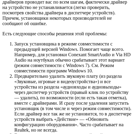
драйверов проводит вас по всем шагам, фактически драйвер
на устройство не устанавливается (легко проверить,
посмотрев свойства драйвера в диспетчере устройств).
Причем, установщики некоторых производителей не
сообщают об ошибке.
Есть следующие способы решения этой проблемы:
Запуск установщика в режиме совместимости с
предыдущей версией Windows. Помогает чаще всего.
Например, для установки Conexant SmartAudio и Via HD
Audio на ноутбуках обычно срабатывает этот вариант
(режим совместимости с Windows 7). См. Режим
совместимости программ Windows 10.
Предварительно удалить звуковую плату (из раздела
«Звуковые, игровые и видеоустройства») и все
устройства из раздела «аудиовходы и аудиовыходы»
через диспетчер устройств (правый клик по устройству
— удалить), по возможности (если есть такая отметка),
вместе с драйверами. И сразу после удаления запустить
установщик (в том числе и через режим совместимости).
Если драйвер все так же не установится, то в диспетчере
устройств выбрать «Действие» — «Обновить
конфигурацию оборудования». Часто срабатывает на
Realtek, но не всегда.