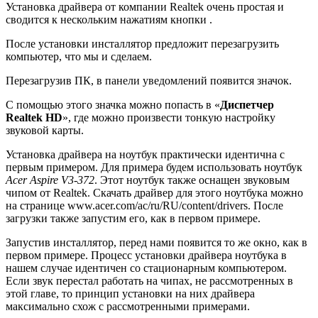
Установка драйвера от компании Realtek очень простая и
сводится к нескольким нажатиям кнопки .
После установки инсталлятор предложит перезагрузить
компьютер, что мы и сделаем.
Перезагрузив ПК, в панели уведомлений появится значок.
С помощью этого значка можно попасть в «
Диспетчер
Realtek HD
», где можно произвести тонкую настройку
звуковой карты.
Установка драйвера на ноутбук практически идентична с
первым примером. Для примера будем использовать ноутбук
Acer Aspire V3-372
. Этот ноутбук также оснащен звуковым
чипом от Realtek. Скачать драйвер для этого ноутбука можно
на странице www.acer.com/ac/ru/RU/content/drivers. После
загрузки также запустим его, как в первом примере.
Запустив инсталлятор, перед нами появится то же окно, как в
первом примере. Процесс установки драйвера ноутбука в
нашем случае идентичен со стационарным компьютером.
Если звук перестал работать на чипах, не рассмотренных в
этой главе, то принцип установки на них драйвера
максимально схож с рассмотренными примерами.