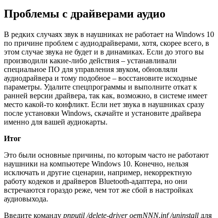
Проблемы с драйверами аудио
В редких случаях звук в наушниках не работает на Windows 10
по причине проблем с аудиодрайверами, хотя, скорее всего, в
этом случае звука не будет и в динамиках. Если до этого вы
производили какие-либо действия – устанавливали
специальное ПО для управления звуком, обновляли
аудиодрайвера и тому подобное – восстановите исходные
параметры. Удалите спецпрограммы и выполните откат к
ранней версии драйвера, так как, возможно, в системе имеет
место какой-то конфликт. Если нет звука в наушниках сразу
после установки Windows, скачайте и установите драйвера
именно для вашей аудиокарты.
Итог
Это были основные причины, по которым часто не работают
наушники на компьютере Windows 10. Конечно, нельзя
исключать и другие сценарии, например, некорректную
работу кодеков и драйверов Bluetooth-адаптера, но они
встречаются гораздо реже, чем тот же сбой в настройках
аудиовыхода.
Введите команду
pnputil /delete-driver oemNNN.inf /uninstall
для