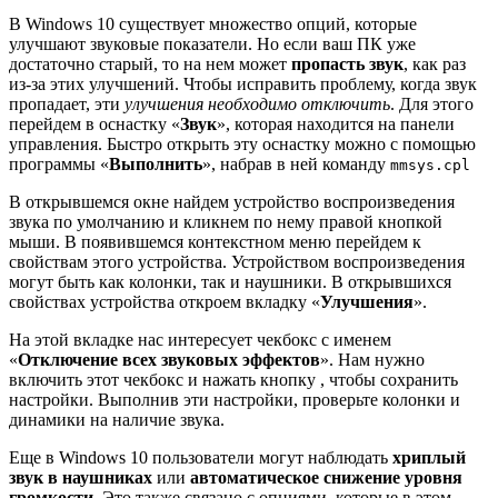
В Windows 10 существует множество опций, которые
улучшают звуковые показатели. Но если ваш ПК уже
достаточно старый, то на нем может
пропасть звук
, как раз
из-за этих улучшений. Чтобы исправить проблему, когда звук
пропадает, эти
улучшения необходимо отключить
. Для этого
перейдем в оснастку «
Звук
», которая находится на панели
управления. Быстро открыть эту оснастку можно с помощью
программы «
Выполнить
», набрав в ней команду
mmsys.cpl
В открывшемся окне найдем устройство воспроизведения
звука по умолчанию и кликнем по нему правой кнопкой
мыши. В появившемся контекстном меню перейдем к
свойствам этого устройства. Устройством воспроизведения
могут быть как колонки, так и наушники. В открывшихся
свойствах устройства откроем вкладку «
Улучшения
».
На этой вкладке нас интересует чекбокс с именем
«
Отключение всех звуковых эффектов
». Нам нужно
включить этот чекбокс и нажать кнопку , чтобы сохранить
настройки. Выполнив эти настройки, проверьте колонки и
динамики на наличие звука.
Еще в Windows 10 пользователи могут наблюдать
хриплый
звук в наушниках
или
автоматическое снижение уровня
громкости
. Это также связано с опциями, которые в этом