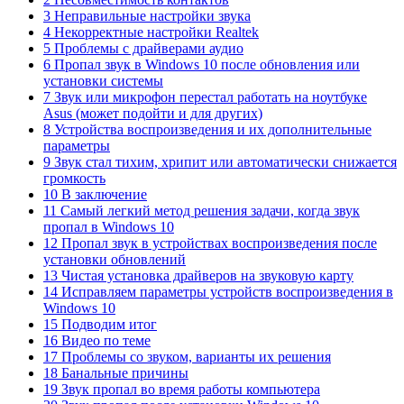
3 Неправильные настройки звука
4 Некорректные настройки Realtek
5 Проблемы с драйверами аудио
6 Пропал звук в Windows 10 после обновления или
установки системы
7 Звук или микрофон перестал работать на ноутбуке
Asus (может подойти и для других)
8 Устройства воспроизведения и их дополнительные
параметры
9 Звук стал тихим, хрипит или автоматически снижается
громкость
10 В заключение
11 Самый легкий метод решения задачи, когда звук
пропал в Windows 10
12 Пропал звук в устройствах воспроизведения после
установки обновлений
13 Чистая установка драйверов на звуковую карту
14 Исправляем параметры устройств воспроизведения в
Windows 10
15 Подводим итог
16 Видео по теме
17 Проблемы со звуком, варианты их решения
18 Банальные причины
19 Звук пропал во время работы компьютера