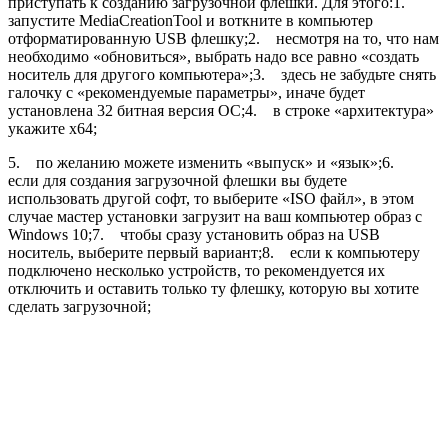
приступать к созданию загрузочной флешки. Для этого:1.
запустите MediaCreationTool и воткните в компьютер
отформатированную USB флешку;2. несмотря на то, что нам
необходимо «обновиться», выбрать надо все равно «создать
носитель для другого компьютера»;3. здесь не забудьте снять
галочку с «рекомендуемые параметры», иначе будет
установлена 32 битная версия ОС;4. в строке «архитектура»
укажите x64;
5. по желанию можете изменить «выпуск» и «язык»;6.
если для создания загрузочной флешки вы будете
использовать другой софт, то выберите «ISO файл», в этом
случае мастер установки загрузит на ваш компьютер образ с
Windows 10;7. чтобы сразу установить образ на USB
носитель, выберите первый вариант;8. если к компьютеру
подключено несколько устройств, то рекомендуется их
отключить и оставить только ту флешку, которую вы хотите
сделать загрузочной;