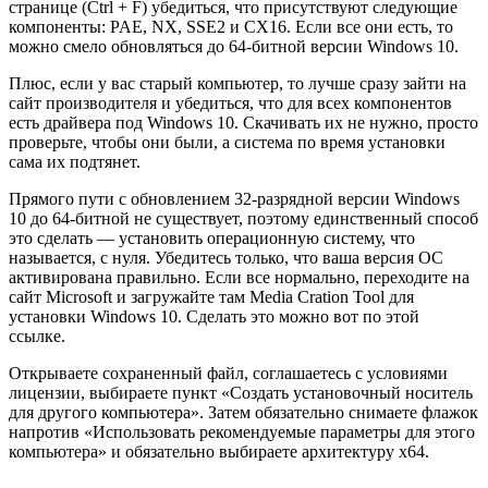
странице (Ctrl + F) убедиться, что присутствуют следующие
компоненты: PAE, NX, SSE2 и CX16. Если все они есть, то
можно смело обновляться до 64-битной версии Windows 10.
Плюс, если у вас старый компьютер, то лучше сразу зайти на
сайт производителя и убедиться, что для всех компонентов
есть драйвера под Windows 10. Скачивать их не нужно, просто
проверьте, чтобы они были, а система по время установки
сама их подтянет.
Прямого пути с обновлением 32-разрядной версии Windows
10 до 64-битной не существует, поэтому единственный способ
это сделать — установить операционную систему, что
называется, с нуля. Убедитесь только, что ваша версия ОС
активирована правильно. Если все нормально, переходите на
сайт Microsoft и загружайте там Media Cration Tool для
установки Windows 10. Сделать это можно вот по этой
ссылке.
Открываете сохраненный файл, соглашаетесь с условиями
лицензии, выбираете пункт «Создать установочный носитель
для другого компьютера». Затем обязательно снимаете флажок
напротив «Использовать рекомендуемые параметры для этого
компьютера» и обязательно выбираете архитектуру x64.