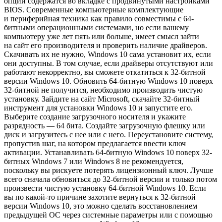
опции содержатся во вкладке с продвинутыми настройками
BIOS. Современные компьютерные комплектующие
и периферийная техника как правило совместимы с 64-
битными операционными системами, но если вашему
компьютеру уже лет пять или больше, имеет смысл зайти
на сайт его производителя и проверить наличие драйверов.
Скачивать их не нужно, Windows 10 сама установит их, если
они доступны. В том случае, если драйверы отсутствуют или
работают некорректно, вы сможете откатиться к 32-битной
версии Windows 10. Обновить 64-битную Windows 10 поверх
32-битной не получится, необходимо производить чистую
установку. Зайдите на сайт Microsoft, скачайте 32-битный
инструмент для установки Windows 10 и запустите его.
Выберите создание загрузочного носителя и укажите
разрядность — 64 бита. Создайте загрузочную флешку или
диск и загрузитесь с нее или с него. Переустановите систему,
пропустив шаг, на котором предлагается ввести ключ
активации. Устанавливать 64-битную Windows 10 поверх 32-
битных Windows 7 или Windows 8 не рекомендуется,
поскольку вы рискуете потерять лицензионный ключ. Лучше
всего сначала обновиться до 32-битной версии и только потом
произвести чистую установку 64-битной Windows 10. Если
вы по какой-то причине захотите вернуться к 32-битной
версии Windows 10, это можно сделать восстановлением
предыдущей ОС через системные параметры или с помощью