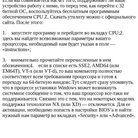
Если вы сомневаетесь насчет того, поддерживает ли ваше
устройство работу с ними, то перед тем, как перейти с 32
битной ОС, воспользуйтесь бесплатным программным
обеспечением CPU Z. Скачать утилиту можно с официального
сайта. После этого:
1. запустите программу и перейдите во вкладку CPU;2.
здесь вы найдете всевозможные параметры вашего
процессора, необходимый нам будет указан в поле —
«instructions»;
3. внимательно прочитайте перечисленные в нем
обозначения;4. если в списке есть SSE2, AMD64 (или
EM64T), VT-x (или VT-d), то ваш компьютер полностью
соответствует всем требованиям процессора и готов к
переходу на 64-битную виндовс.Тут следует сразу упомянуть,
что в процессе установки Windows может возникнуть
системное сообщение о том, что ваш процессор все-таки не
поддерживается. Связано это с тем, что на некоторых моделях
поддержка технологии NX (или XD) — отключается. Для ее
активации, необходимо попасть в настройки BIOS’а и найти
нужный нам параметр во вкладках «Security» или «Advanced».