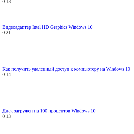
0
18
Видеоадаптер Intel HD Graphics Windows 10
0
21
Как получить удаленный доступ к компьютеру на Windows 10
0
14
Диск загружен на 100 процентов Windows 10
0
13