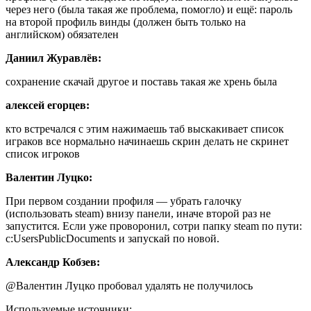
через него (была такая же проблема, помогло) и ещё: пароль
на второй профиль винды (должен быть только на
английском) обязателен
Даниил Журавлёв:
сохранение скачай другое и поставь такая же хрень была
алексей егорцев:
кто встречался с этим нажимаешь таб выскакивает список
играков все нормально начинаешь скрин делать не скринет
список игроков
Валентин Луцко:
При первом создании профиля — убрать галочку
(использовать steam) внизу панели, иначе второй раз не
запустится. Если уже проворонил, сотри папку steam по пути:
c:UsersPublicDocuments и запускай по новой.
Александр Кобзев:
@Валентин Луцко пробовал удалять не получилось
Используемые источники: