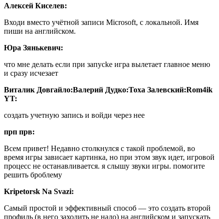
Алексей Киселев:
Входи вместо учётной записи Microsoft, с локальной. Имя
пиши на английском.
Юра Зянькевич:
что мне делать если при запусkе игра вылетает главное меню
и сразу исчезает
Виталик Довгайло:
Валерий Дудко:
Тоха Залевский:
Rom4ik
YT:
создать учетную запись и войди через нее
прп прв:
Всем привет! Недавно столкнулся с такой проблемой, во
время игры зависает картинка, но при этом звук идет, игровой
процесс не останавливается. я слышу звуки игры. помогите
решить броблему
Kripetorsk Na Svazi:
Самый простой и эффективный способ — это создать второй
профиль (в него заходить не надо) на английском и запускать