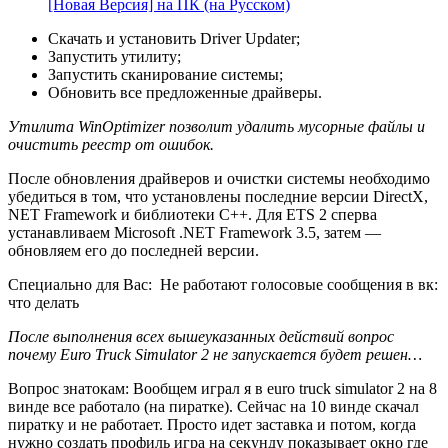
[Новая Версия] на ПК (на Русском)
Скачать и установить Driver Updater;
Запустить утилиту;
Запустить сканирование системы;
Обновить все предложенные драйверы.
Утилита WinOptimizer позволит удалить мусорные файлы и
очистить реестр от ошибок.
После обновления драйверов и очистки системы необходимо
убедиться в том, что установлены последние версии DirectX,
NET Framework и библиотеки C++. Для ETS 2 сперва
устанавливаем Microsoft .NET Framework 3.5, затем —
обновляем его до последней версии.
Специально для Вас:
Не работают голосовые сообщения в вк:
что делать
После выполнения всех вышеуказанных действий вопрос
почему Euro Truck Simulator 2 не запускается будет решен…
Вопрос знатокам: Вообщем играл я в euro truck simulator 2 на 8
винде все работало (на пиратке). Сейчас на 10 винде скачал
пиратку и не работает. Просто идет заставка и потом, когда
нужно создать профиль игра на секунду показывает окно где