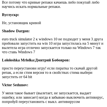
Все потому что кривые репаки качаешь либо покупай либо
научись искать нормальные репаки.
Вуглускр:
Не, установщик кривой
Shadow Dargon:
euro truck simulator 2 к windows 10 не подходит у меня 3 друга
пробовали запустить на win 10 игра запустилась на 5 минут и
вылетела игра отлично запускается только на Windows 7 так
что ставь Windows 7
Lololoshka Mrlolka:
Дмитрий Бобояров:
просто переустанови игру! если пиратка то скачай другой
репак, а если стим версия то в свойствах стима выбери
запустить от 64 bit
Victor Sedunov:
У меня такое бывает (вылетает, не запускается, выдает
ошибку, или зависает) когда я забываю выключить антивирус,
попробуй переустановить с выкл. антивирусом