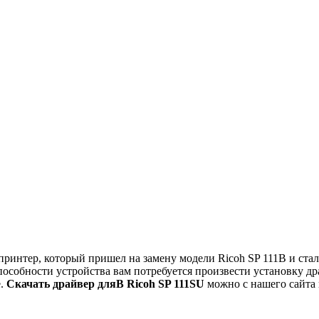
ринтер, который пришел на замену модели Ricoh SP 111В и ста
пособности устройства вам потребуется произвести установку д
е.
Скачать драйвер дляВ Ricoh SP 111SU
можно с нашего сайта 