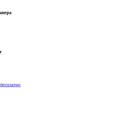
канера
r
 бесплатно