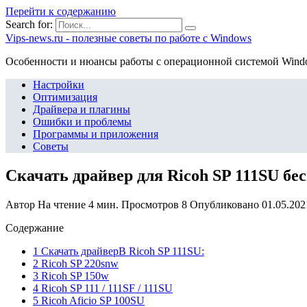
Перейти к содержанию
Search for:
Vips-news.ru - полезные советы по работе с Windows
Особенности и нюансы работы с операционной системой Wind
Настройки
Оптимизация
Драйвера и плагины
Ошибки и проблемы
Программы и приложения
Советы
Скачать драйвер для Ricoh SP 111SU бе
Автор
На чтение
4 мин.
Просмотров
8
Опубликовано
01.05.202
Содержание
1 Скачать драйверВ Ricoh SP 111SU:
2 Ricoh SP 220snw
3 Ricoh SP 150w
4 Ricoh SP 111 / 111SF / 111SU
5 Ricoh Aficio SP 100SU