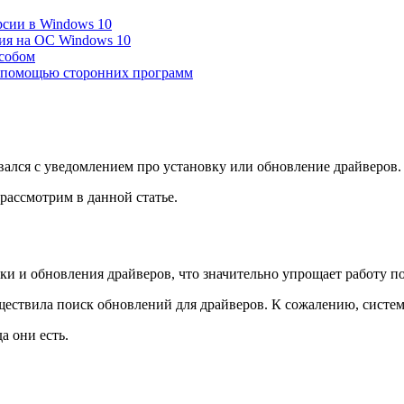
рсии в Windows 10
ия на ОС Windows 10
особом
с помощью сторонних программ
вался с уведомлением про установку или обновление драйверов.
 рассмотрим в данной статье.
и и обновления драйверов, что значительно упрощает работу по
ествила поиск обновлений для драйверов. К сожалению, система 
а они есть.