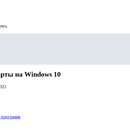
ows.
арты на Windows 10
2021
 программ