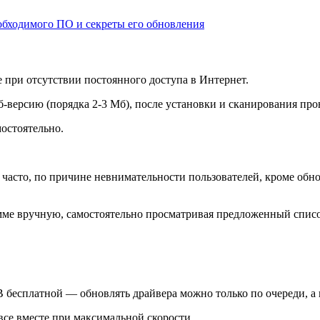
обходимого ПО и секреты его обновления
 при отсутствии постоянного доступа в Интернет.
б-версию (порядка 2-3 Мб), после установки и сканирования пр
остоятельно.
 часто, по причине невнимательности пользователей, кроме об
амме вручную, самостоятельно просматривая предложенный списо
В бесплатной — обновлять драйвера можно только по очереди, а н
все вместе при максимальной скорости.